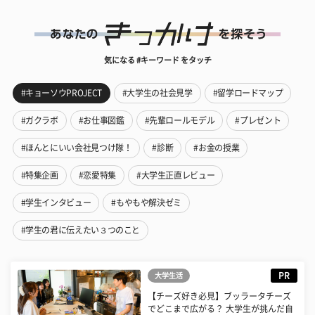
気になる #キーワード をタッチ
#キョーソウPROJECT
#大学生の社会見学
#留学ロードマップ
#ガクラボ
#お仕事図鑑
#先輩ロールモデル
#プレゼント
#ほんとにいい会社見つけ隊！
#診断
#お金の授業
#特集企画
#恋愛特集
#大学生正直レビュー
#学生インタビュー
#もやもや解決ゼミ
#学生の君に伝えたい３つのこと
PR
大学生活
【チーズ好き必見】ブッラータチーズ
でどこまで広がる？ 大学生が挑んだ自