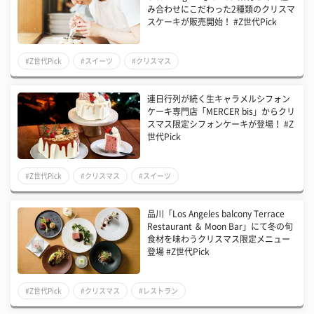
み合わせにこだわった2種類のクリスマ
スケーキが販売開始！ #Z世代Pick
#Z世代Pick
#スイーツ
#クリスマス
連日行列が続く生キャラメルシフォン
ケーキ専門店「MERCER bis」からクリ
スマス限定シフォンケーキが登場！ #Z
世代Pick
#Z世代Pick
#クリスマス
#スイーツ
品川「Los Angeles balcony Terrace
Restaurant ＆ Moon Bar」にて冬の旬
食材を味わうクリスマス限定メニュー
登場 #Z世代Pick
#Z世代Pick
#クリスマス
#レストラン