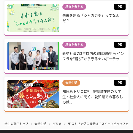
PR
将来を考える
未来を創る「シャカカチ」ってなん
だ？
PR
将来を考える
新卒社員の3年以内の離職率約4% イン
フラを“錆び”から守るナカボーテッ...
PR
大学生活
都民もトリコに⁉ 愛知県在住の大学
生・社会人に聞く、愛知県での暮らし
の魅...
学生の窓口トップ
大学生活
グルメ
ザ ストリングス 表参道でスイーツビュッフェ『ク