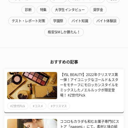
診断
特集
大学生インタビュー
奨学金
テスト・レポート対策
学園祭
バイト知識
バイト体験談
格安SIMしか勝たん！
おすすめの記事
【YSL BEAUTY】2022年クリスマス第
一弾！アイコニックなゴールド＆スタ
ーをモチーフにモロッカンスタイルを
ミックスしたノエルルックが限定登
場！ #Z世代Pick
#Z世代Pick
#コスメ
#クリスマス
ココロもカラダも和むお菓子専門ECス
トア「nagomi.」にて、素材と味の組