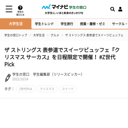
学生の
窓口とは
大学生活
学生トレンド
学生旅行
授業・履修・ゼミ
サークル・
学生の窓口トップ
大学生活
グルメ
ザ ストリングス 表参道でスイーツビュッフェ『ク
ザ ストリングス 表参道でスイーツビュッフェ『ク
リスマス サーカス』を日程限定で開催！ #Z世代
Pick
学生の窓口 学生編集部（リリースピッカー）
2022/10/24
タグ：
Z世代Pick
クリスマス
スイーツ