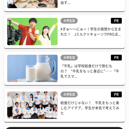
由す...
PR
大学生活
#ぎゅ〜〜にゅー！学生の発想から生ま
れた！ Jミルク×キョーソウPROJE...
PR
大学生活
「牛乳」は学校給食だけで飲むも
の？ “牛乳をもっと身近に”――「牛
乳でスマ...
PR
大学生活
給食だけじゃない！ 牛乳をもっと楽
しむアイデア、学生が本気で考えてみ
た