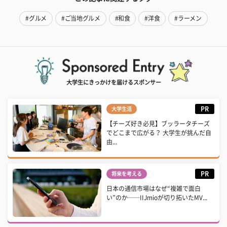
#グルメ
#ご当地グルメ
#和食
#洋食
#ラーメン
大学生にきっかけを届けるスポンサー
PR
大学生活
【チーズ好き必見】ブッラータチーズ
でどこまで広がる？ 大学生が挑んだ自
由...
PR
将来を考える
日本の通信市場はなぜ“複雑で面白
い”のか──IIJmioが切り拓いたMV...