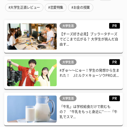
#大学生正直レビュー
#恋愛特集
#お金の授業
PR
大学生活
【チーズ好き必見】ブッラータチーズ
でどこまで広がる？ 大学生が挑んだ自
由す...
PR
大学生活
#ぎゅ〜〜にゅー！学生の発想から生ま
れた！ Jミルク×キョーソウPROJE...
PR
大学生活
「牛乳」は学校給食だけで飲むも
の？ “牛乳をもっと身近に”――「牛
乳でスマ...