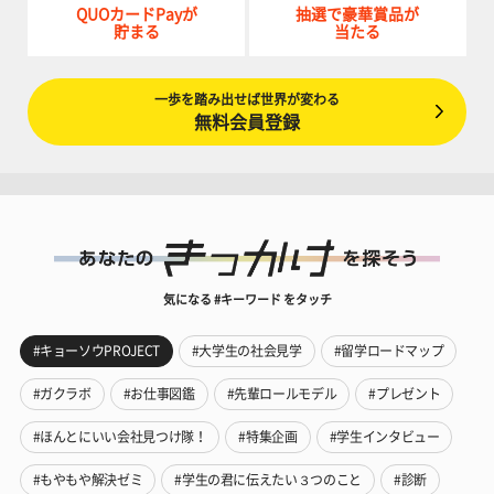
QUOカードPayが
抽選で豪華賞品が
貯まる
当たる
一歩を踏み出せば世界が変わる
無料会員登録
気になる #キーワード をタッチ
#キョーソウPROJECT
#大学生の社会見学
#留学ロードマップ
#ガクラボ
#お仕事図鑑
#先輩ロールモデル
#プレゼント
#ほんとにいい会社見つけ隊！
#特集企画
#学生インタビュー
#もやもや解決ゼミ
#学生の君に伝えたい３つのこと
#診断