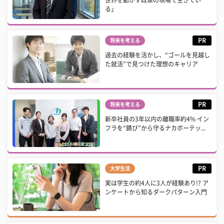
世界を動かす政策の現場で生きてい
る」
PR
将来を考える
過去の経験を活かし、“ゴールを見越し
た就活”で見つけた理想のキャリア
PR
将来を考える
新卒社員の3年以内の離職率約4% イン
フラを“錆び”から守るナカボーテッ...
PR
大学生活
実は学生の約4人に3人が経験あり!? ア
ンケートから知るダークパターン入門