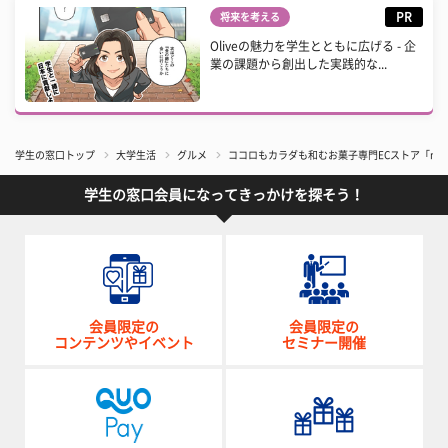
PR
将来を考える
Oliveの魅力を学生とともに広げる - 企
業の課題から創出した実践的な...
学生の窓口トップ
大学生活
グルメ
ココロもカラダも和むお菓子専門ECストア「nag
学生の窓口会員になってきっかけを探そう！
会員限定の
会員限定の
コンテンツやイベント
セミナー開催