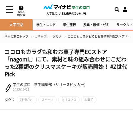
学生の
窓口とは
大学生活
学生トレンド
学生旅行
授業・履修・ゼミ
サークル・
学生の窓口トップ
大学生活
グルメ
ココロもカラダも和むお菓子専門ECストア「nag
ココロもカラダも和むお菓子専門ECストア
「nagomi.」にて、素材と味の組み合わせにこだわ
った2種類のクリスマスケーキが販売開始！ #Z世代
Pick
学生の窓口 学生編集部（リリースピッカー）
2022/10/21
タグ：
Z世代Pick
スイーツ
クリスマス
お菓子