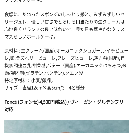
クリスマスケーキ。
食感にこだわったスポンジのしっとり感と、みずみずしいベ
リージュレ、優しい甘さでとろける口当たりの生クリームは
心地良くバランスの良い味わいで、見た目も華やかなクリス
マスらしいホールケーキ。
原材料 : 生クリーム(国産),オーガニックシュガー,ライチピュー
レ,卵,ラズベリーピューレ,フレーズピューレ,薄力粉(国産),有
機無調整豆乳,甜菜糖,バター（国産),オーガニックはちみつ,米
飴/凝固剤(ゼラチン,ペクチン),クエン酸
特定原材料：小麦/卵/乳
サイズ：直径12cm×高5cm/3～4名様分
Foncé (フォンセ) 4,500円(税込) / ヴィーガン・グルテンフリー
対応