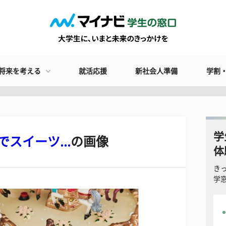
将来を考える
就活応援
新社会人準備
学割
学
スイーツ...
の画像
体
き
学