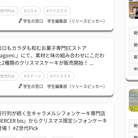
Z世代Pick
#コスメ
#クリスマス
学生の窓口 学生編集部（リリースピッカー）
開
開
コロもカラダも和むお菓子専門ECストア
nagomi.」にて、素材と味の組み合わせにこだわ
募
た2種類のクリスマスケーキが販売開始！ ...
申
Z世代Pick
#スイーツ
#クリスマス
学生の窓口 学生編集部（リリースピッカー）
日行列が続く生キャラメルシフォンケーキ専門店
MERCER bis」からクリスマス限定シフォンケーキ
開
場！ #Z世代Pick
開