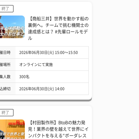
終了
【商船三井】世界を動かす船の
裏側へ。チームで挑む機関士の
達成感とは？ #先輩ロールモデ
ル
催日時
2026年06月30日(火) 15:00〜15:50
催場所
オンラインにて実施
集人数
300名
込締切
2026年06月30日(火) 14:00
終了
【村田製作所】BtoBの魅力発
見！業界の壁を越えて世界にイ
ンパクトを与える“ボーダレス