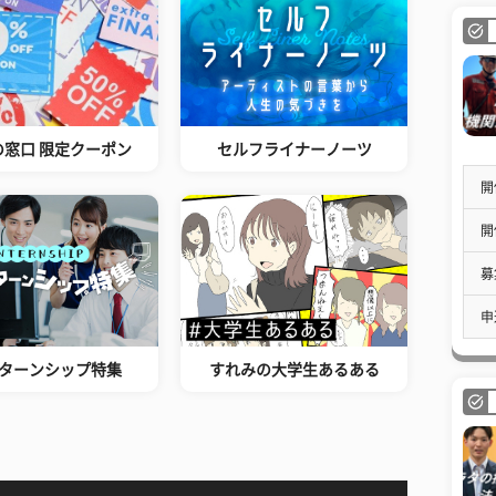
の窓口 限定クーポン
セルフライナーノーツ
開
開
募
申
ターンシップ特集
すれみの大学生あるある