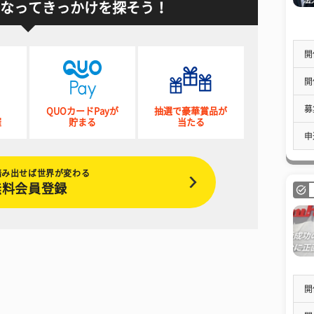
なってきっかけを探そう！
開
開
募
QUOカードPayが
抽選で豪華賞品が
催
貯まる
当たる
申
踏み出せば世界が変わる
無料会員登録
開