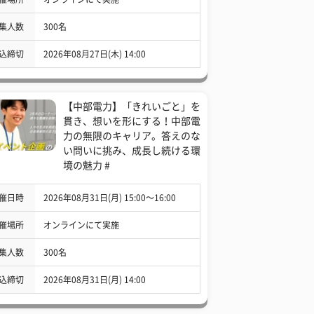
集人数
300名
込締切
2026年08月27日(木) 14:00
【中部電力】「きれいごと」を
貫き、想いを形にする！中部電
力の無限のキャリア。答えのな
い問いに挑み、成長し続ける環
境の魅力 #
催日時
2026年08月31日(月) 15:00〜16:00
催場所
オンラインにて実施
集人数
300名
込締切
2026年08月31日(月) 14:00