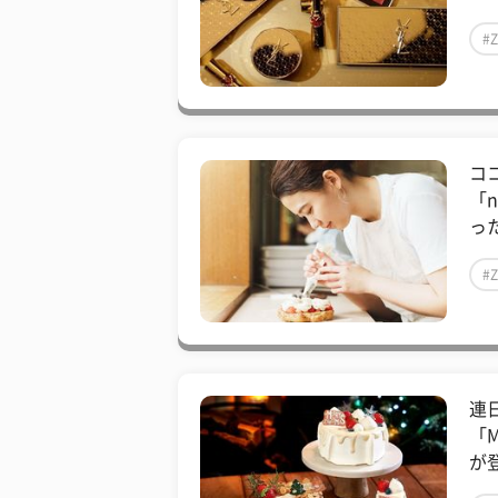
#
コ
「
っ
#
連
「
が登