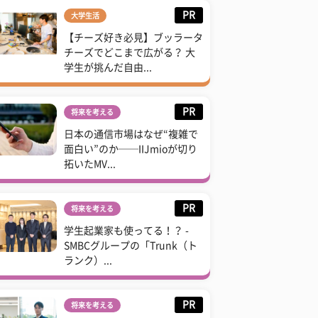
PR
大学生活
【チーズ好き必見】ブッラータ
チーズでどこまで広がる？ 大
学生が挑んだ自由...
PR
将来を考える
日本の通信市場はなぜ“複雑で
面白い”のか──IIJmioが切り
拓いたMV...
PR
将来を考える
学生起業家も使ってる！？ -
SMBCグループの「Trunk（ト
ランク）...
PR
将来を考える