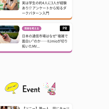
実は学生の約4人に3人が経験
あり!? アンケートから知るダ
ークパターン入門
PR
将来を考える
日本の通信市場はなぜ“複雑で
面白い”のか──IIJmioが切り
拓いたMV...
【ソニー】誰一人、同じキャリ