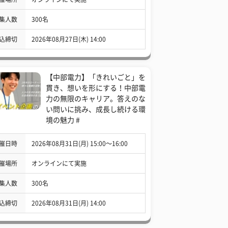
集人数
300名
込締切
2026年08月27日(木) 14:00
【中部電力】「きれいごと」を
貫き、想いを形にする！中部電
力の無限のキャリア。答えのな
い問いに挑み、成長し続ける環
境の魅力 #
催日時
2026年08月31日(月) 15:00〜16:00
催場所
オンラインにて実施
集人数
300名
込締切
2026年08月31日(月) 14:00