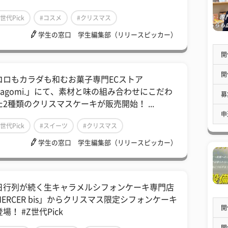
Z世代Pick
#コスメ
#クリスマス
学生の窓口 学生編集部（リリースピッカー）
開
開
コロもカラダも和むお菓子専門ECストア
nagomi.」にて、素材と味の組み合わせにこだわ
募
た2種類のクリスマスケーキが販売開始！ ...
申
Z世代Pick
#スイーツ
#クリスマス
学生の窓口 学生編集部（リリースピッカー）
日行列が続く生キャラメルシフォンケーキ専門店
MERCER bis」からクリスマス限定シフォンケーキ
開
場！ #Z世代Pick
開