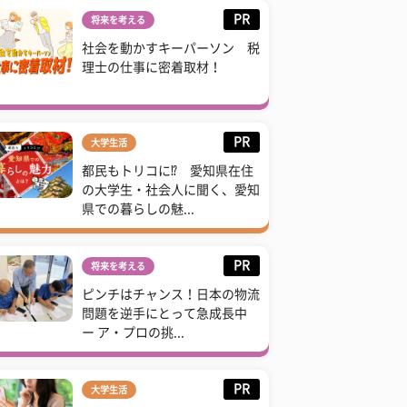
PR
将来を考える
社会を動かすキーパーソン 税
理士の仕事に密着取材！
PR
大学生活
都民もトリコに⁉ 愛知県在住
の大学生・社会人に聞く、愛知
県での暮らしの魅...
PR
将来を考える
ピンチはチャンス！日本の物流
問題を逆手にとって急成長中
ー ア・プロの挑...
PR
大学生活