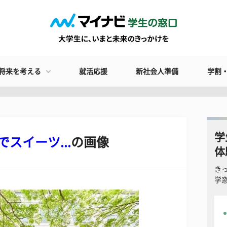
将来を考える
就活応援
新社会人準備
学割
学
スイーツ...
の画像
体
き
学