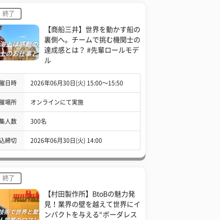
終了
【商船三井】世界を動かす船の
裏側へ。チームで挑む機関士の
達成感とは？ #先輩ロールモデ
ル
催日時
2026年06月30日(火) 15:00〜15:50
催場所
オンラインにて実施
集人数
300名
込締切
2026年06月30日(火) 14:00
終了
【村田製作所】BtoBの魅力発
見！業界の壁を越えて世界にイ
ンパクトを与える“ボーダレス