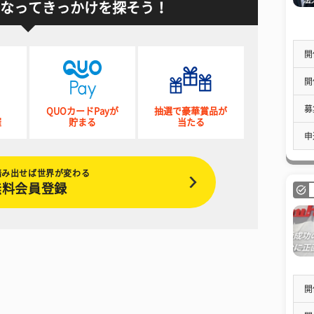
なってきっかけを探そう！
開
開
募
QUOカードPayが
抽選で豪華賞品が
催
貯まる
当たる
申
踏み出せば世界が変わる
無料会員登録
開