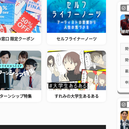
の窓口 限定クーポン
セルフライナーノーツ
開
開
募
申
ターンシップ特集
すれみの大学生あるある