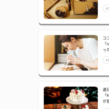
#
コ
「
っ
#
連
「
が登