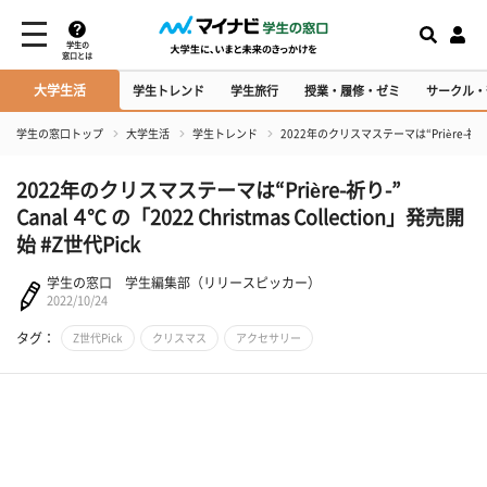
学生の
窓口とは
大学生活
学生トレンド
学生旅行
授業・履修・ゼミ
サークル・
学生の窓口トップ
大学生活
学生トレンド
2022年のクリスマステーマは“Prière-祈り-” C
2022年のクリスマステーマは“Prière-祈り-”
Canal ４℃ の「2022 Christmas Collection」発売開
始 #Z世代Pick
学生の窓口 学生編集部（リリースピッカー）
2022/10/24
タグ：
Z世代Pick
クリスマス
アクセサリー