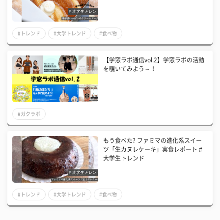
#トレンド
#大学トレンド
#食べ物
【学窓ラボ通信vol.2】学窓ラボの活動
を覗いてみよう～！
#ガクラボ
もう食べた? ファミマの進化系スイー
ツ「生カヌレケーキ」実食レポート #
大学生トレンド
#トレンド
#大学トレンド
#食べ物