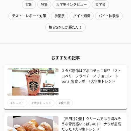
診断
特集
大学生インタビュー
奨学金
テスト・レポート対策
学園祭
バイト知識
バイト体験談
格安SIMしか勝たん！
おすすめの記事
スタバ新作はアポロチョコ味!? 「スト
ロベリーフラペチーノ チョコレート
ver.」実食レポ #大学生トレンド
#トレンド
#大学トレンド
#食べ物
【世田谷公園】クリームではち切れそ
うな背徳感いっぱいのドーナツが最高
だった #大学生トレンド