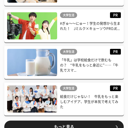
PR
大学生活
#ぎゅ〜〜にゅー！学生の発想から生ま
れた！ Jミルク×キョーソウPROJE...
PR
大学生活
「牛乳」は学校給食だけで飲むも
の？ “牛乳をもっと身近に”――「牛
乳でスマ...
PR
大学生活
給食だけじゃない！ 牛乳をもっと楽
しむアイデア、学生が本気で考えてみ
た
もっと見る