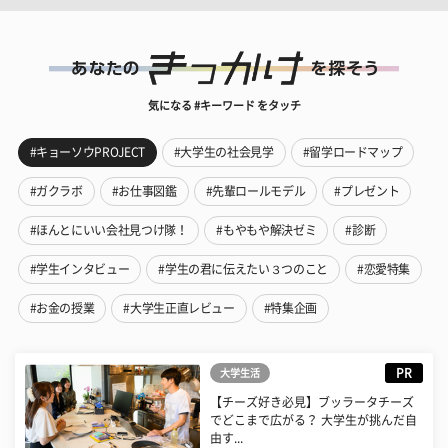
気になる #キーワード をタッチ
#キョーソウPROJECT
#大学生の社会見学
#留学ロードマップ
#ガクラボ
#お仕事図鑑
#先輩ロールモデル
#プレゼント
#ほんとにいい会社見つけ隊！
#もやもや解決ゼミ
#診断
#学生インタビュー
#学生の君に伝えたい３つのこと
#恋愛特集
#お金の授業
#大学生正直レビュー
#特集企画
PR
大学生活
【チーズ好き必見】ブッラータチーズ
でどこまで広がる？ 大学生が挑んだ自
由す...