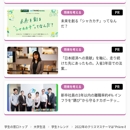
PR
将来を考える
未来を創る「シャカカチ」ってなん
だ？
PR
将来を考える
「日本経済への貢献」を軸に、走り続
けた先にあったもの。入省3年目での法
案...
PR
将来を考える
新卒社員の3年以内の離職率約4% イン
フラを“錆び”から守るナカボーテッ...
学生の窓口トップ
大学生活
学生トレンド
2022年のクリスマステーマは“Prière-祈り-” C