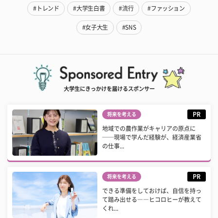
#トレンド
#大学生白書
#流行
#ファッション
#女子大生
#SNS
大学生にきっかけを届けるスポンサー
PR
将来を考える
地域での農作業がキャリアの原点に
──現場で学んだ経験が、経済産業省
の仕事...
PR
将来を考える
できる準備をしておけば、自信を持っ
て踏み出せる――ヒコロヒーが教えて
くれ...