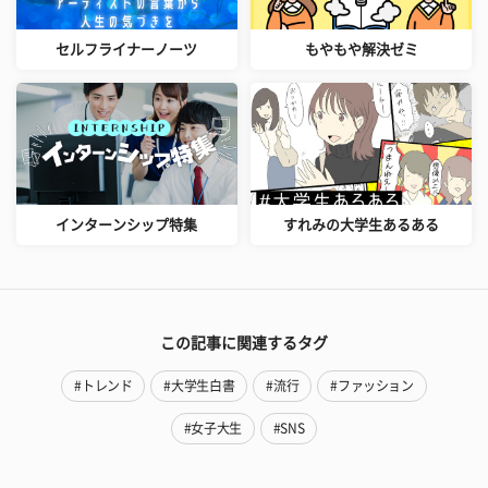
セルフライナーノーツ
もやもや解決ゼミ
インターンシップ特集
すれみの大学生あるある
この記事に関連するタグ
#トレンド
#大学生白書
#流行
#ファッション
#女子大生
#SNS