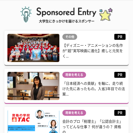
大学生にきっかけを届けるスポンサー
PR
その他
【ディズニー・アニメーションの名作
が“超”実写映画に進化】癒しと元気を
く...
PR
将来を考える
「日本経済への貢献」を軸に、走り続
けた先にあったもの。入省3年目での法
案...
PR
将来を考える
会計のプロ「税理士」「公認会計士」
ってどんな仕事？ 何が違うの？ 資格
の...