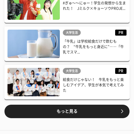
#ぎゅ〜〜にゅー！学生の発想から生ま
れた！ Jミルク×キョーソウPROJE...
PR
大学生活
「牛乳」は学校給食だけで飲むも
の？ “牛乳をもっと身近に”――「牛
乳でスマ...
PR
大学生活
給食だけじゃない！ 牛乳をもっと楽
しむアイデア、学生が本気で考えてみ
た
もっと見る