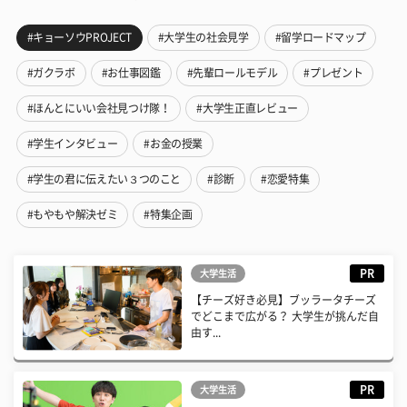
#キョーソウPROJECT
#大学生の社会見学
#留学ロードマップ
#ガクラボ
#お仕事図鑑
#先輩ロールモデル
#プレゼント
#ほんとにいい会社見つけ隊！
#大学生正直レビュー
#学生インタビュー
#お金の授業
#学生の君に伝えたい３つのこと
#診断
#恋愛特集
#もやもや解決ゼミ
#特集企画
PR
大学生活
【チーズ好き必見】ブッラータチーズ
でどこまで広がる？ 大学生が挑んだ自
由す...
PR
大学生活