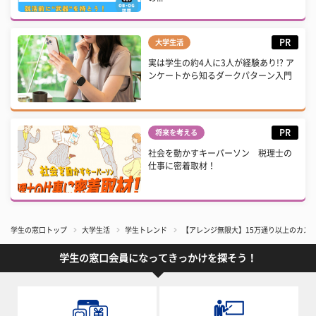
PR
大学生活
実は学生の約4人に3人が経験あり!? ア
ンケートから知るダークパターン入門
PR
将来を考える
社会を動かすキーパーソン 税理士の
仕事に密着取材！
学生の窓口トップ
大学生活
学生トレンド
【アレンジ無限大】15万通り以上のカスタ
学生の窓口会員になってきっかけを探そう！