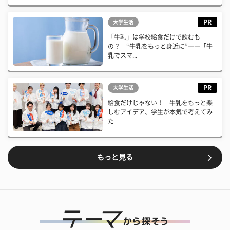
PR
大学生活
「牛乳」は学校給食だけで飲むも
の？ “牛乳をもっと身近に”――「牛
乳でスマ...
PR
大学生活
給食だけじゃない！ 牛乳をもっと楽
しむアイデア、学生が本気で考えてみ
た
もっと見る