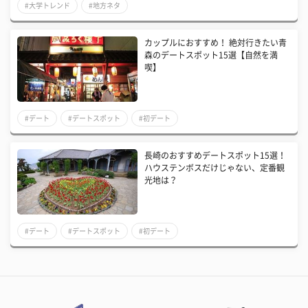
#大学トレンド
#地方ネタ
カップルにおすすめ！ 絶対行きたい青
森のデートスポット15選【自然を満
喫】
#デート
#デートスポット
#初デート
長崎のおすすめデートスポット15選！
ハウステンボスだけじゃない、定番観
光地は？
#デート
#デートスポット
#初デート