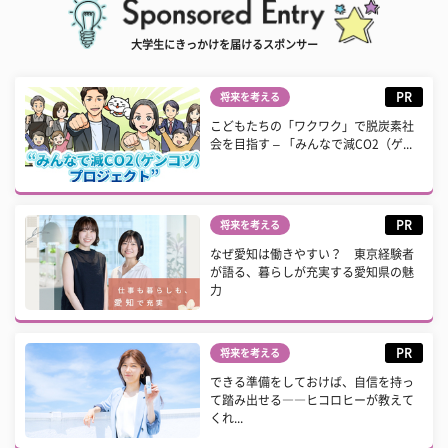
大学生にきっかけを届けるスポンサー
PR
将来を考える
こどもたちの「ワクワク」で脱炭素社
会を目指す – 「みんなで減CO2（ゲ...
PR
将来を考える
なぜ愛知は働きやすい？ 東京経験者
が語る、暮らしが充実する愛知県の魅
力
PR
将来を考える
できる準備をしておけば、自信を持っ
て踏み出せる――ヒコロヒーが教えて
くれ...