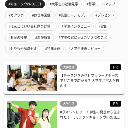
#キョーソウPROJECT
#大学生の社会見学
#留学ロードマップ
#ガクラボ
#お仕事図鑑
#先輩ロールモデル
#プレゼント
#ほんとにいい会社見つけ隊！
#学生インタビュー
#診断
#お金の授業
#恋愛特集
#学生の君に伝えたい３つのこと
#もやもや解決ゼミ
#特集企画
#大学生正直レビュー
PR
大学生活
【チーズ好き必見】ブッラータチーズ
でどこまで広がる？ 大学生が挑んだ自
由す...
PR
大学生活
#ぎゅ〜〜にゅー！学生の発想から生ま
れた！ Jミルク×キョーソウPROJE...