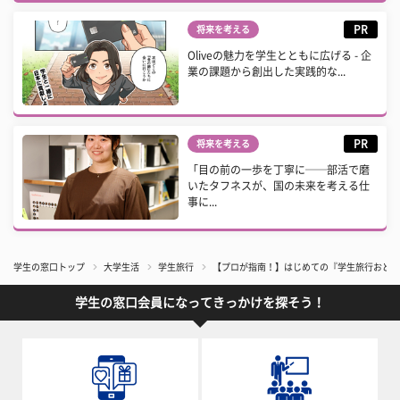
PR
将来を考える
Oliveの魅力を学生とともに広げる - 企
業の課題から創出した実践的な...
PR
将来を考える
「目の前の一歩を丁寧に──部活で磨
いたタフネスが、国の未来を考える仕
事に...
学生の窓口トップ
大学生活
学生旅行
【プロが指南！】はじめての『学生旅行おどお
学生の窓口会員になってきっかけを探そう！