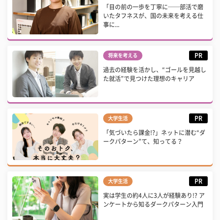
「目の前の一歩を丁寧に──部活で磨
いたタフネスが、国の未来を考える仕
事に...
PR
将来を考える
過去の経験を活かし、“ゴールを見越し
た就活”で見つけた理想のキャリア
PR
大学生活
「気づいたら課金!?」ネットに潜む“ダ
ークパターン”て、知ってる？
PR
大学生活
実は学生の約4人に3人が経験あり!? ア
ンケートから知るダークパターン入門