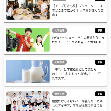
【チーズ好き必見】ブッラータチーズ
でどこまで広がる？ 大学生が挑んだ自
由す...
PR
大学生活
#ぎゅ〜〜にゅー！学生の発想から生ま
れた！ Jミルク×キョーソウPROJE...
PR
大学生活
「牛乳」は学校給食だけで飲むも
の？ “牛乳をもっと身近に”――「牛
乳でスマ...
PR
大学生活
給食だけじゃない！ 牛乳をもっと楽
しむアイデア、学生が本気で考えてみ
た