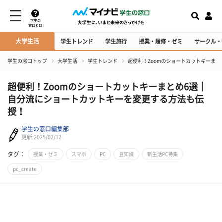
学生の
窓口とは
大学生活
学生トレンド
学生旅行
授業・履修・ゼミ
サークル・
学生の窓口トップ
大学生活
学生トレンド
超便利！Zoomのショートカットキーま
超便利！Zoomのショートカットキーまとめ6選｜
自分流にショートカットキーを変更する方法も伝
授！
学生の窓口編集部
更新:2025/02/12
タグ：
授業・ゼミ
スマホ
PC
豆知識
新生活PC特集
pc_create