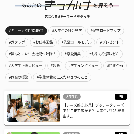
気になる #キーワード をタッチ
#キョーソウPROJECT
#大学生の社会見学
#留学ロードマップ
#ガクラボ
#お仕事図鑑
#先輩ロールモデル
#プレゼント
#ほんとにいい会社見つけ隊！
#恋愛特集
#もやもや解決ゼミ
#大学生正直レビュー
#診断
#学生インタビュー
#特集企画
#お金の授業
#学生の君に伝えたい３つのこと
PR
大学生活
【チーズ好き必見】ブッラータチーズ
でどこまで広がる？ 大学生が挑んだ自
由す...