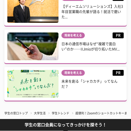
【ディーエムソリューションズ】入社3
年目営業職の先輩が語る！就活で磨い
た...
PR
将来を考える
日本の通信市場はなぜ“複雑で面白
い”のか──IIJmioが切り拓いたMV...
PR
将来を考える
未来を創る「シャカカチ」ってなん
だ？
学生の窓口トップ
大学生活
学生トレンド
超便利！Zoomのショートカットキーま
学生の窓口会員になってきっかけを探そう！