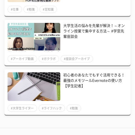
#仕事
#勉強
#豆知識
大学生活の悩みを先輩が解決！～オン
ライン授業で集中する方法～​​ #学窓先
輩座談会
#アーカイブ動画
#ガクラボ
#座談会アーカイブ
初心者のあなたでもすぐ活用できる！
最強のメモツールEvernoteの使い方
【学生記者】
#大学生ライター
#ライフハック
#勉強