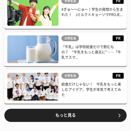
PR
大学生活
#ぎゅ〜〜にゅー！学生の発想から生ま
れた！ Jミルク×キョーソウPROJE...
PR
大学生活
「牛乳」は学校給食だけで飲むも
の？ “牛乳をもっと身近に”――「牛
乳でスマ...
PR
大学生活
給食だけじゃない！ 牛乳をもっと楽
しむアイデア、学生が本気で考えてみ
た
もっと見る