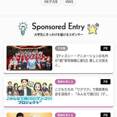
#女子大生
#SNS
大学生にきっかけを届けるスポンサー
PR
その他
【ディズニー・アニメーションの名作
が“超”実写映画に進化】癒しと元気を
く...
PR
将来を考える
こどもたちの「ワクワク」で脱炭素社
会を目指す – 「みんなで減CO2（ゲ...
PR
将来を考える