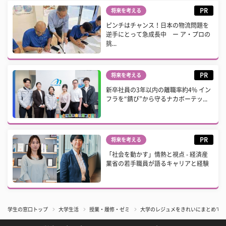
PR
将来を考える
ピンチはチャンス！日本の物流問題を
逆手にとって急成長中 ー ア・プロの
挑...
PR
将来を考える
新卒社員の3年以内の離職率約4% イン
フラを“錆び”から守るナカボーテッ...
PR
将来を考える
「社会を動かす」情熱と視点 - 経済産
業省の若手職員が語るキャリアと経験
学生の窓口トップ
大学生活
授業・履修・ゼミ
大学のレジュメをきれいにまとめて保