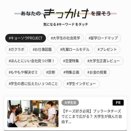
気になる #キーワード をタッチ
#キョーソウPROJECT
#大学生の社会見学
#留学ロードマップ
#ガクラボ
#お仕事図鑑
#先輩ロールモデル
#プレゼント
#ほんとにいい会社見つけ隊！
#恋愛特集
#大学生正直レビュー
#もやもや解決ゼミ
#診断
#特集企画
#お金の授業
#学生の君に伝えたい３つのこと
#学生インタビュー
PR
大学生活
【チーズ好き必見】ブッラータチーズ
でどこまで広がる？ 大学生が挑んだ自
由す...