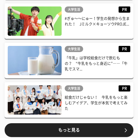
PR
大学生活
#ぎゅ〜〜にゅー！学生の発想から生ま
れた！ Jミルク×キョーソウPROJE...
PR
大学生活
「牛乳」は学校給食だけで飲むも
の？ “牛乳をもっと身近に”――「牛
乳でスマ...
PR
大学生活
給食だけじゃない！ 牛乳をもっと楽
しむアイデア、学生が本気で考えてみ
た
もっと見る