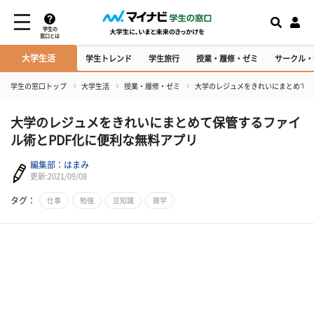
学生の
窓口とは
大学生活
学生トレンド
学生旅行
授業・履修・ゼミ
サークル・
学生の窓口トップ
大学生活
授業・履修・ゼミ
大学のレジュメをきれいにまとめて保
大学のレジュメをきれいにまとめて保管するファイ
ル術とPDF化に便利な無料アプリ
編集部：はまみ
更新:2021/09/08
タグ：
仕事
勉強
豆知識
雑学