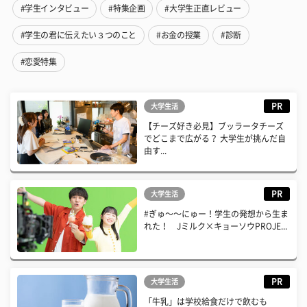
#学生インタビュー
#特集企画
#大学生正直レビュー
#学生の君に伝えたい３つのこと
#お金の授業
#診断
#恋愛特集
PR
大学生活
【チーズ好き必見】ブッラータチーズ
でどこまで広がる？ 大学生が挑んだ自
由す...
PR
大学生活
#ぎゅ〜〜にゅー！学生の発想から生ま
れた！ Jミルク×キョーソウPROJE...
PR
大学生活
「牛乳」は学校給食だけで飲むも