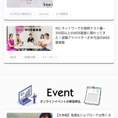
#大学生の相談窓口
#kemio
#人間関係
#01.ネットワークの接続テスト編～
300回以上のWEB面接に関わってき
た！就職アドバイザー才木弓加のWEB
面接塾
#就活
#就職活動
#インターン
オンラインイベントの参加申込
【大林組】転勤&ジョブローテは怖くな