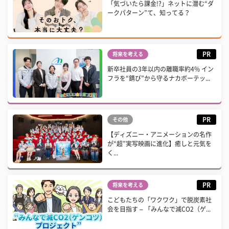
「気づいたら課金!?」ネットに潜む“ダ
ークパターン”て、知ってる？
PR
将来を考える
新卒社員の3年以内の離職率約4% イン
フラを“錆び”から守るナカボーテッ...
PR
その他
【ディズニー・アニメーションの名作
が“超”実写映画に進化】癒しと元気を
く...
PR
将来を考える
こどもたちの「ワクワク」で脱炭素社
会を目指す – 「みんなで減CO2（ゲ...