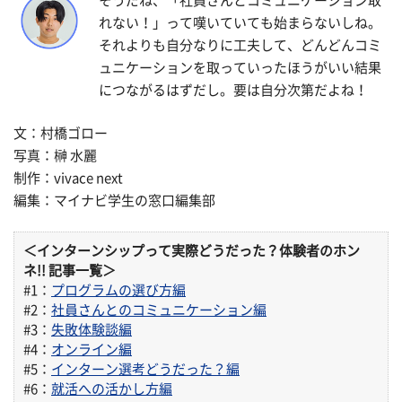
そうだね、「社員さんとコミュニケーション取
れない！」って嘆いていても始まらないしね。
それよりも自分なりに工夫して、どんどんコミ
ュニケーションを取っていったほうがいい結果
につながるはずだし。要は自分次第だよね！
文：
村橋ゴロー
写真：榊 水麗
制作：vivace next
編集：マイナビ学生の窓口編集部
＜インターンシップって実際どうだった？体験者のホン
ネ!! 記事一覧＞
#1：
プログラムの選び方編
#2：
社員さんとのコミュニケーション編
#3：
失敗体験談編
#4：
オンライン編
#5：
インターン選考どうだった？編
#6：
就活への活かし方編