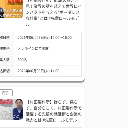
【村田製作所】BtoBの魅力発
見！業界の壁を越えて世界にイ
ンパクトを与える“ボーダレス
な仕事”とは #先輩ロールモデ
ル
催日時
2026年06月09日(火) 15:00〜16:00
催場所
オンラインにて実施
集人数
300名
込締切
2026年06月09日(火) 14:00
終了
【村田製作所】飾らず、偽ら
ず、自分らしく。村田製作所で
活躍する先輩の就活術と企業の
魅力とは #先輩ロールモデル