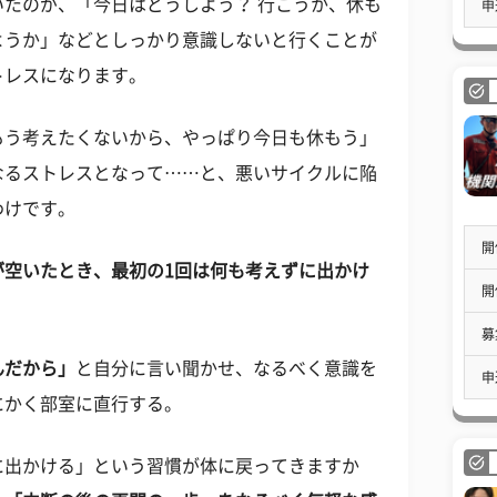
たのが、「今日はどうしよう？ 行こうか、休も
申
ようか」などとしっかり意識しないと行くことが
トレスになります。
もう考えたくないから、やっぱり今日も休もう」
なるストレスとなって……と、悪いサイクルに陥
わけです。
開
が空いたとき、最初の1回は何も考えずに出かけ
開
募
んだから」
と自分に言い聞かせ、なるべく意識を
申
にかく部室に直行する。
に出かける」という習慣が体に戻ってきますか