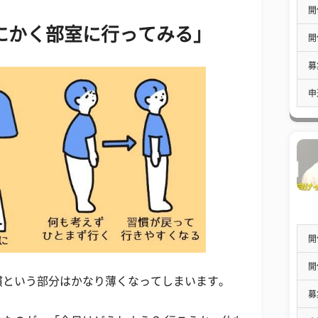
開
にかく部室に行ってみる」
開
募
申
開
開
慣という部分はかなり薄くなってしまいます。
募