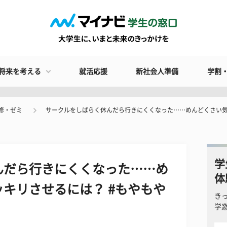
将来を考える
就活応援
新社会人準備
学割
修・ゼミ
サークルをしばらく休んだら行きにくくなった……めんどくさい気
学
んだら行きにくくなった……め
体
キリさせるには？ #もやもや
き
学