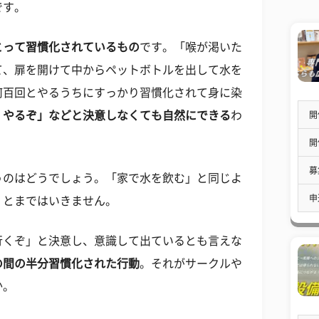
です。
とって習慣化されているもの
です。「喉が渇いた
て、扉を開けて中からペットボトルを出して水を
何百回とやるうちにすっかり習慣化されて身に染
、やるぞ」などと決意しなくても自然にできる
わ
開
開
募
うのはどうでしょう。「家で水を飲む」と同じよ
申
、とまではいきません。
行くぞ」と決意し、意識して出ているとも言えな
の間の半分習慣化された行動
。それがサークルや
か。