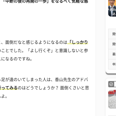
。
「中断の後の再開の一歩」をなるべく気軽な感
。
開
と、面倒だなと感じるようになるのは
「しっかり
開
のことでした。「よし行くぞ」と意識しないと参
募
スになるのですね。
申
ら足が遠のいてしまった人は、香山先生のアドバ
行ってみる
のはどうでしょうか？ 面倒くさいと思
んよ。