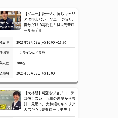
【ソニー】誰一人、同じキャリ
アは歩まない。ソニーで描く、
自分だけの専門性とは #先輩ロ
ールモデル
催日時
2026年08月19日(水) 16:00〜16:50
催場所
オンラインにて実施
集人数
300名
込締切
2026年08月19日(水) 15:00
【大林組】転勤&ジョブローテ
は怖くない！九州の現場から設
計・見積へ。大林組のキャリア
の広がり #先輩ロールモデル