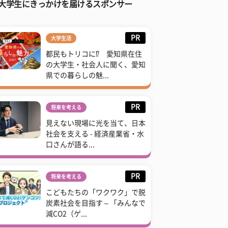
大学生にきっかけを届けるスポンサー
PR
大学生活
都民もトリコに⁉ 愛知県在住
の大学生・社会人に聞く、愛知
県での暮らしの魅...
PR
将来を考える
見えない現場に光を当て、日本
社会を支える - 経済産業省・水
口さんが語る...
PR
将来を考える
こどもたちの「ワクワク」で脱
炭素社会を目指す – 「みんなで
減CO2（ゲ...