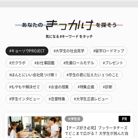
気になる #キーワード をタッチ
#キョーソウPROJECT
#大学生の社会見学
#留学ロードマップ
#ガクラボ
#お仕事図鑑
#先輩ロールモデル
#プレゼント
#ほんとにいい会社見つけ隊！
#学生の君に伝えたい３つのこと
#もやもや解決ゼミ
#お金の授業
#特集企画
#診断
#学生インタビュー
#恋愛特集
#大学生正直レビュー
PR
大学生活
【チーズ好き必見】ブッラータチーズ
でどこまで広がる？ 大学生が挑んだ自