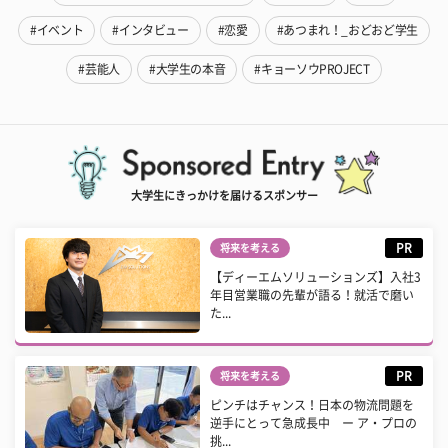
#イベント
#インタビュー
#恋愛
#あつまれ！_おどおど学生
#芸能人
#大学生の本音
#キョーソウPROJECT
大学生にきっかけを届けるスポンサー
PR
将来を考える
【ディーエムソリューションズ】入社3
年目営業職の先輩が語る！就活で磨い
た...
PR
将来を考える
ピンチはチャンス！日本の物流問題を
逆手にとって急成長中 ー ア・プロの
挑...