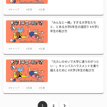
#キャリア
#将来
#仕事
「みんなと一緒」すぎる大学生たち
と、とある大学6年生の遠回り #大学1
年生の転び方
#キャリア
#将来
#仕事
「元カレのせいで大学に通うのがつら
い…」キャンパスハラスメントを乗り
越えるために #大学1年生の転び方
#キャリア
#将来
#仕事
1
2