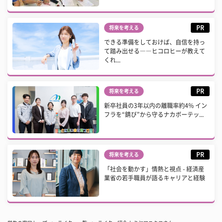
PR
将来を考える
できる準備をしておけば、自信を持っ
て踏み出せる――ヒコロヒーが教えて
くれ...
PR
将来を考える
新卒社員の3年以内の離職率約4% イン
フラを“錆び”から守るナカボーテッ...
PR
将来を考える
「社会を動かす」情熱と視点 - 経済産
業省の若手職員が語るキャリアと経験