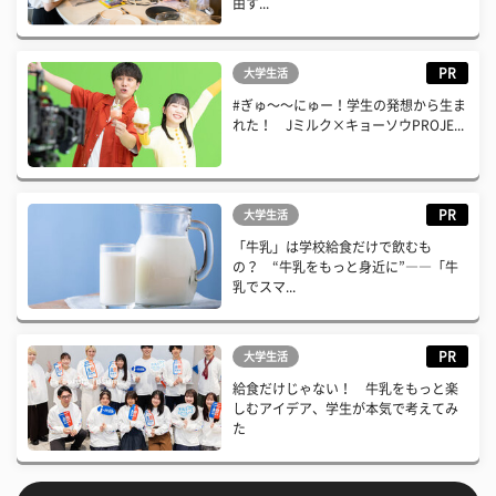
由す...
PR
大学生活
#ぎゅ〜〜にゅー！学生の発想から生ま
れた！ Jミルク×キョーソウPROJE...
PR
大学生活
「牛乳」は学校給食だけで飲むも
の？ “牛乳をもっと身近に”――「牛
乳でスマ...
PR
大学生活
給食だけじゃない！ 牛乳をもっと楽
しむアイデア、学生が本気で考えてみ
た