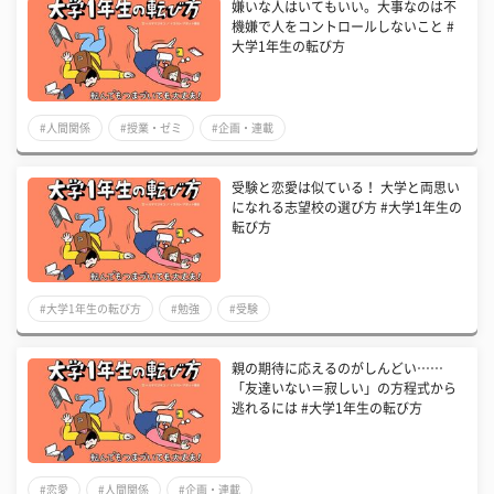
嫌いな人はいてもいい。大事なのは不
機嫌で人をコントロールしないこと #
大学1年生の転び方
#人間関係
#授業・ゼミ
#企画・連載
受験と恋愛は似ている！ 大学と両思い
になれる志望校の選び方 #大学1年生の
転び方
#大学1年生の転び方
#勉強
#受験
親の期待に応えるのがしんどい……
「友達いない＝寂しい」の方程式から
逃れるには #大学1年生の転び方
#恋愛
#人間関係
#企画・連載