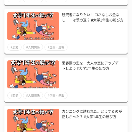
研究者になりたい！ コネなしお金な
し……は茨の道？ #大学1年生の転び方
#恋愛
#人間関係
#企画・連載
思春期の恋を、大人の恋にアップデー
トしよう #大学1年生の転び方
#恋愛
#人間関係
#企画・連載
カンニングに誘われた。どうするのが
正しかった？ #大学1年生の転び方