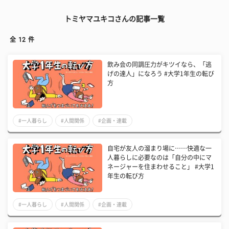
トミヤマユキコさんの記事一覧
全
12
件
飲み会の同調圧力がキツイなら、「逃
げの達人」になろう #大学1年生の転び
方
#一人暮らし
#人間関係
#企画・連載
自宅が友人の溜まり場に……快適な一
人暮らしに必要なのは「自分の中にマ
ネージャーを住まわせること」 #大学1
年生の転び方
#一人暮らし
#人間関係
#企画・連載