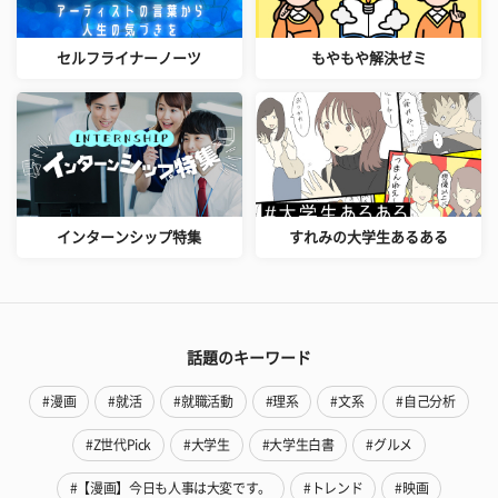
セルフライナーノーツ
もやもや解決ゼミ
インターンシップ特集
すれみの大学生あるある
話題のキーワード
#漫画
#就活
#就職活動
#理系
#文系
#自己分析
#Z世代Pick
#大学生
#大学生白書
#グルメ
#【漫画】今日も人事は大変です。
#トレンド
#映画