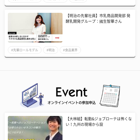
【明治の先輩社員】市乳商品開発部 発
酵乳開発グループ：國生智華さん
#先輩ロールモデル
#明治
#食品業界
オンラインイベントの参加申込
【大林組】転勤&ジョブローテは怖くな
い！九州の現場から設