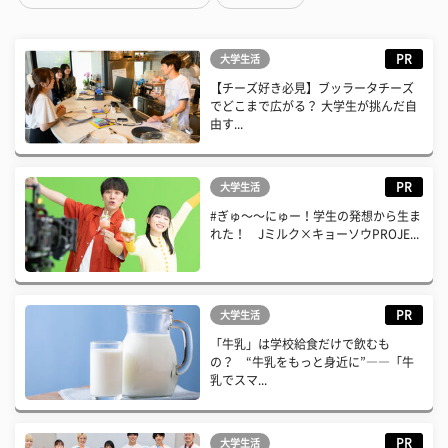
PR
大学生活
【チーズ好き必見】ブッラータチーズ
でどこまで広がる？ 大学生が挑んだ自
由す...
PR
大学生活
#ぎゅ〜〜にゅー！学生の発想から生ま
れた！ Jミルク×キョーソウPROJE...
PR
大学生活
「牛乳」は学校給食だけで飲むも
の？ “牛乳をもっと身近に”――「牛
乳でスマ...
PR
大学生活