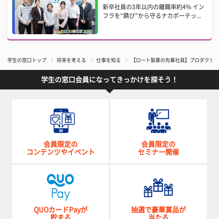
新卒社員の3年以内の離職率約4% イン
フラを“錆び”から守るナカボーテッ...
学生の窓口トップ
将来を考える
仕事を知る
【ロート製薬の先輩社員】プロダクトマ
学生の窓口会員になってきっかけを探そう！
会員限定の
会員限定の
コンテンツやイベント
セミナー開催
QUOカードPayが
抽選で豪華賞品が
貯まる
当たる