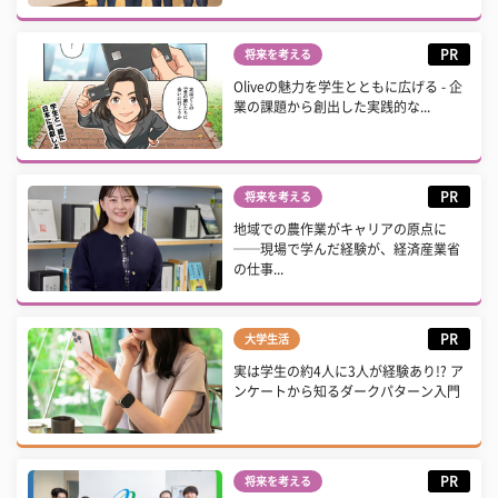
PR
将来を考える
Oliveの魅力を学生とともに広げる - 企
業の課題から創出した実践的な...
PR
将来を考える
地域での農作業がキャリアの原点に
──現場で学んだ経験が、経済産業省
の仕事...
PR
大学生活
実は学生の約4人に3人が経験あり!? ア
ンケートから知るダークパターン入門
PR
将来を考える