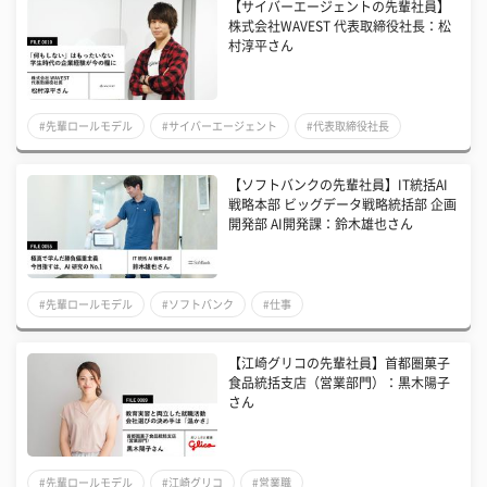
【サイバーエージェントの先輩社員】
株式会社WAVEST 代表取締役社長：松
村淳平さん
#先輩ロールモデル
#サイバーエージェント
#代表取締役社長
【ソフトバンクの先輩社員】IT統括AI
戦略本部 ビッグデータ戦略統括部 企画
開発部 AI開発課：鈴木雄也さん
#先輩ロールモデル
#ソフトバンク
#仕事
【江崎グリコの先輩社員】首都圏菓子
食品統括支店（営業部門）：黒木陽子
さん
#先輩ロールモデル
#江崎グリコ
#営業職