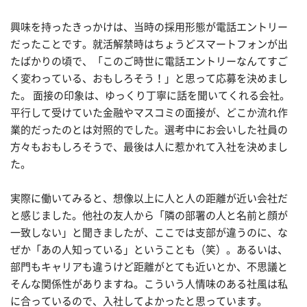
興味を持ったきっかけは、当時の採用形態が電話エントリー
だったことです。就活解禁時はちょうどスマートフォンが出
たばかりの頃で、「このご時世に電話エントリーなんてすご
く変わっている、おもしろそう！」と思って応募を決めまし
た。 面接の印象は、ゆっくり丁寧に話を聞いてくれる会社。
平行して受けていた金融やマスコミの面接が、どこか流れ作
業的だったのとは対照的でした。選考中にお会いした社員の
方々もおもしろそうで、最後は人に惹かれて入社を決めまし
た。
実際に働いてみると、想像以上に人と人の距離が近い会社だ
と感じました。他社の友人から「隣の部署の人と名前と顔が
一致しない」と聞きましたが、ここでは支部が違うのに、な
ぜか「あの人知っている」ということも（笑）。あるいは、
部門もキャリアも違うけど距離がとても近いとか、不思議と
そんな関係性がありますね。こういう人情味のある社風は私
に合っているので、入社してよかったと思っています。