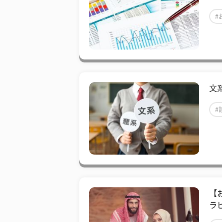
#
文
#
【
ラ