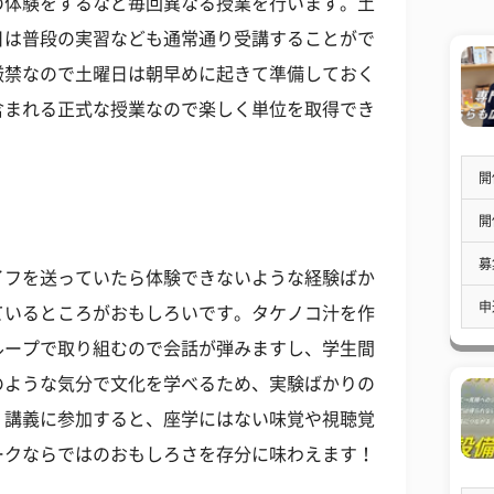
の体験をするなど毎回異なる授業を行います。土
日は普段の実習なども通常通り受講することがで
厳禁なので土曜日は朝早めに起きて準備しておく
含まれる正式な授業なので楽しく単位を取得でき
開
開
募
イフを送っていたら体験できないような経験ばか
申
ているところがおもしろいです。タケノコ汁を作
ループで取り組むので会話が弾みますし、学生間
のような気分で文化を学べるため、実験ばかりの
、講義に参加すると、座学にはない味覚や視聴覚
ークならではのおもしろさを存分に味わえます！