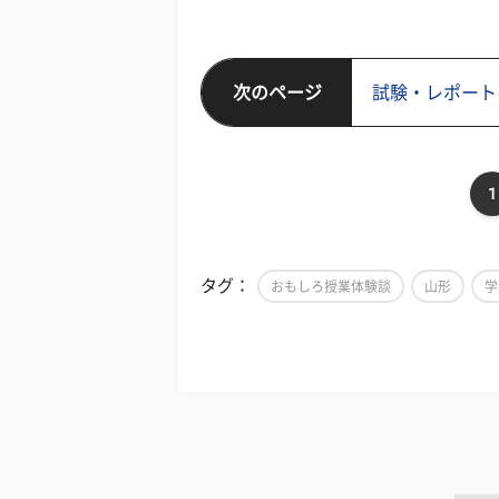
次のページ
試験・レポート
1
タグ：
おもしろ授業体験談
山形
学