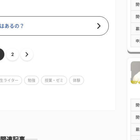
開
開
はあるの？
募
申
2
生ライター
勉強
授業・ゼミ
体験
開
開
募
関連記事