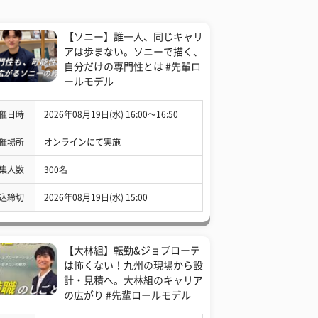
【ソニー】誰一人、同じキャリ
アは歩まない。ソニーで描く、
自分だけの専門性とは #先輩ロ
ールモデル
催日時
2026年08月19日(水) 16:00〜16:50
催場所
オンラインにて実施
集人数
300名
込締切
2026年08月19日(水) 15:00
【大林組】転勤&ジョブローテ
は怖くない！九州の現場から設
計・見積へ。大林組のキャリア
の広がり #先輩ロールモデル