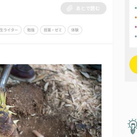
あとで読む
生ライター
勉強
授業・ゼミ
体験