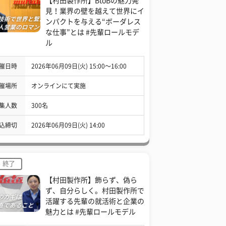
【村田製作所】BtoBの魅力発
見！業界の壁を越えて世界にイ
ンパクトを与える“ボーダレス
な仕事”とは #先輩ロールモデ
ル
催日時
2026年06月09日(火) 15:00〜16:00
催場所
オンラインにて実施
集人数
300名
込締切
2026年06月09日(火) 14:00
終了
【村田製作所】飾らず、偽ら
ず、自分らしく。村田製作所で
活躍する先輩の就活術と企業の
魅力とは #先輩ロールモデル