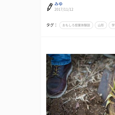
みゆ
2017/11/12
タグ：
おもしろ授業体験談
山形
学