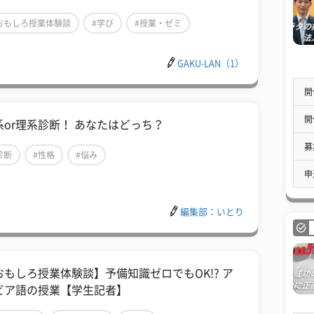
おもしろ授業体験談
#学び
#授業・ゼミ
GAKU-LAN（1）
開
開
系or理系診断！ あなたはどっち？
募
診断
#性格
#悩み
申
編集部：いとり
おもしろ授業体験談】予備知識ゼロでもOK!? ア
ビア語の授業【学生記者】