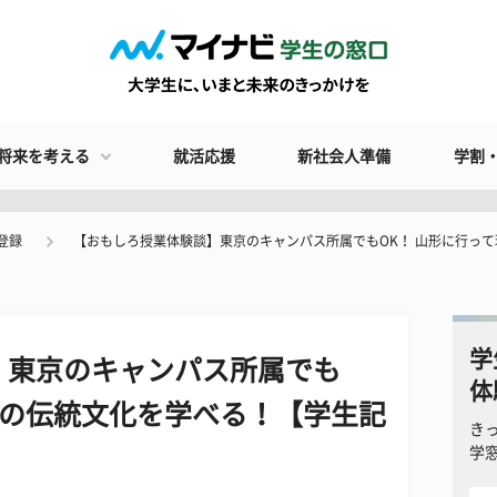
将来を考える
就活応援
新社会人準備
学割
登録
【おもしろ授業体験談】東京のキャンパス所属でもOK！ 山形に行っ
学
】東京のキャンパス所属でも
体
地の伝統文化を学べる！【学生記
き
学