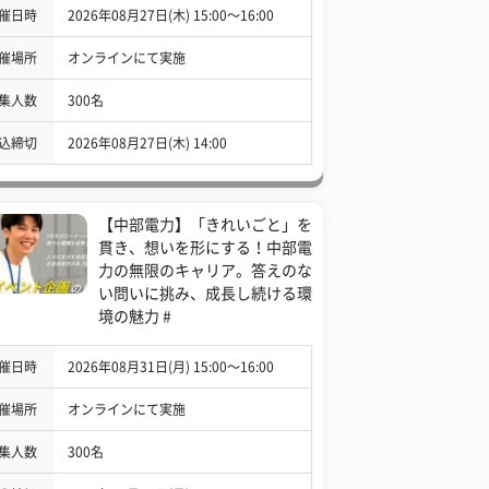
催日時
2026年08月27日(木) 15:00〜16:00
催場所
オンラインにて実施
集人数
300名
込締切
2026年08月27日(木) 14:00
【中部電力】「きれいごと」を
貫き、想いを形にする！中部電
力の無限のキャリア。答えのな
い問いに挑み、成長し続ける環
境の魅力 #
催日時
2026年08月31日(月) 15:00〜16:00
催場所
オンラインにて実施
集人数
300名