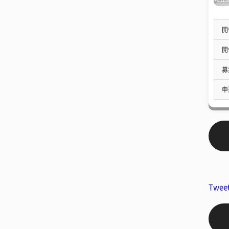
開
開
募
申
Twee