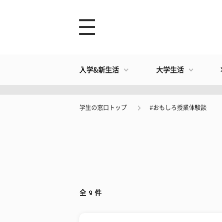
入学&新生活
大学生活
学生の窓口トップ
#おもしろ授業体験談
全
9
件