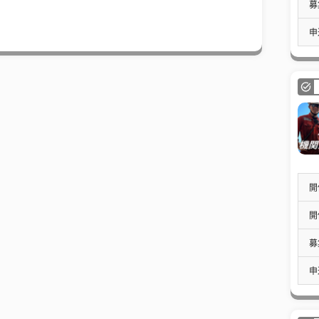
募
申
開
開
募
申