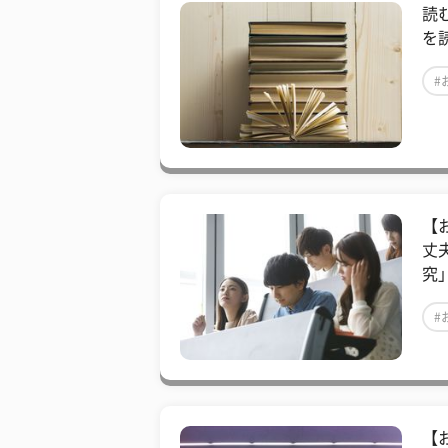
読
を
#
#
【
丈
究
#
#
【