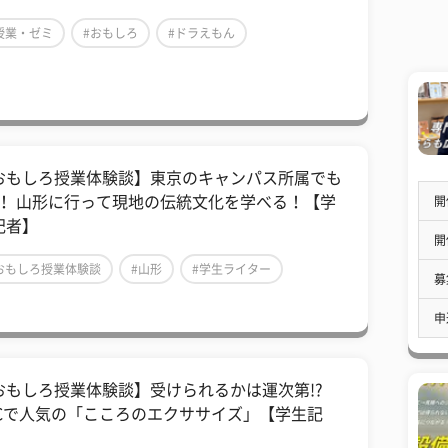
授業・ゼミ
#おもしろ
#ドラえもん
おもしろ授業体験談】東京のキャンパス所属でも
K！ 山形に行って現地の伝統文化を学べる！【学
開
記者】
開
おもしろ授業体験談
#山形
#学生ライター
募
申
おもしろ授業体験談】受けられるかは運次第!?
FCで人気の「こころのエクササイズ」【学生記
】