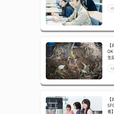
#
【
O
生
#
【
S
者