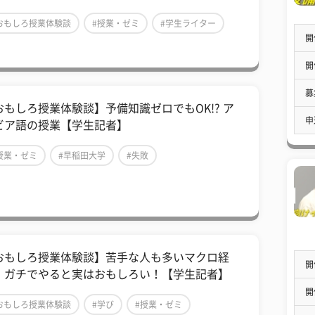
おもしろ授業体験談
#授業・ゼミ
#学生ライター
開
開
募
おもしろ授業体験談】予備知識ゼロでもOK!? ア
申
ビア語の授業【学生記者】
授業・ゼミ
#早稲田大学
#失敗
おもしろ授業体験談】苦手な人も多いマクロ経
開
、ガチでやると実はおもしろい！【学生記者】
開
おもしろ授業体験談
#学び
#授業・ゼミ