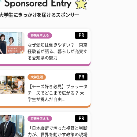
大学生にきっかけを届けるスポンサー
PR
将来を考える
なぜ愛知は働きやすい？ 東京
経験者が語る、暮らしが充実す
る愛知県の魅力
PR
大学生活
【チーズ好き必見】ブッラータ
チーズでどこまで広がる？ 大
学生が挑んだ自由...
PR
将来を考える
「日本縦断で培った視野と判断
力が、世界を動かす政策の現場