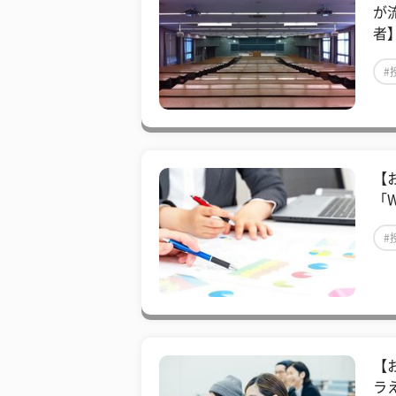
が
者
#
【
「
#
【
ラ