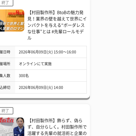
終了
【村田製作所】BtoBの魅力発
見！業界の壁を越えて世界にイ
ンパクトを与える“ボーダレス
な仕事”とは #先輩ロールモデ
ル
催日時
2026年06月09日(火) 15:00〜16:00
催場所
オンラインにて実施
集人数
300名
込締切
2026年06月09日(火) 14:00
終了
【村田製作所】飾らず、偽ら
ず、自分らしく。村田製作所で
活躍する先輩の就活術と企業の