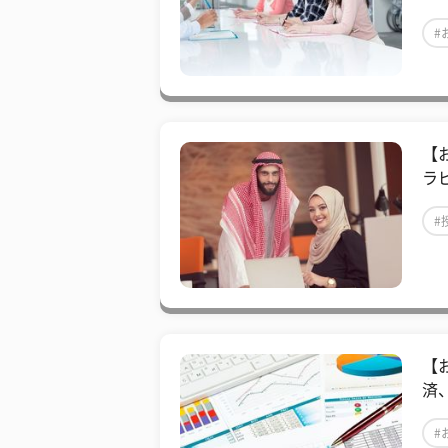
#
【
ラ
#
【
済
#