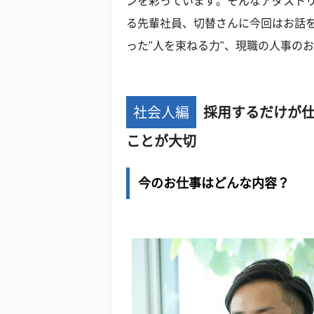
ンを彩っています。そんなアダスト
る先輩社員、切替さんに今回はお話
った"人を束ねる力"、現職の人事の
社会人編
採用するだけが
ことが大切
今のお仕事はどんな内容？