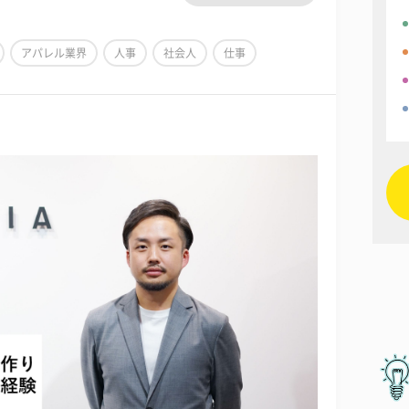
アパレル業界
人事
社会人
仕事