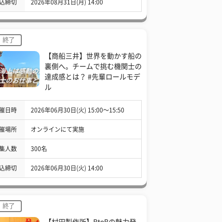
込締切
2026年08月31日(月) 14:00
終了
【商船三井】世界を動かす船の
裏側へ。チームで挑む機関士の
達成感とは？ #先輩ロールモデ
ル
催日時
2026年06月30日(火) 15:00〜15:50
催場所
オンラインにて実施
集人数
300名
込締切
2026年06月30日(火) 14:00
終了
【村田製作所】BtoBの魅力発