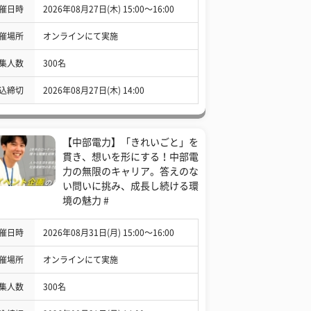
催日時
2026年08月27日(木) 15:00〜16:00
催場所
オンラインにて実施
集人数
300名
込締切
2026年08月27日(木) 14:00
【中部電力】「きれいごと」を
貫き、想いを形にする！中部電
力の無限のキャリア。答えのな
い問いに挑み、成長し続ける環
境の魅力 #
催日時
2026年08月31日(月) 15:00〜16:00
催場所
オンラインにて実施
集人数
300名