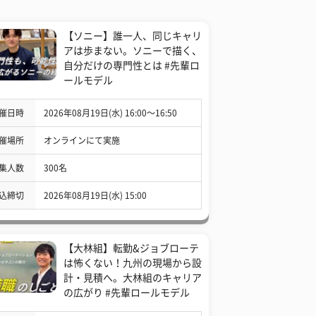
【ソニー】誰一人、同じキャリ
アは歩まない。ソニーで描く、
自分だけの専門性とは #先輩ロ
ールモデル
催日時
2026年08月19日(水) 16:00〜16:50
催場所
オンラインにて実施
集人数
300名
込締切
2026年08月19日(水) 15:00
【大林組】転勤&ジョブローテ
は怖くない！九州の現場から設
計・見積へ。大林組のキャリア
の広がり #先輩ロールモデル