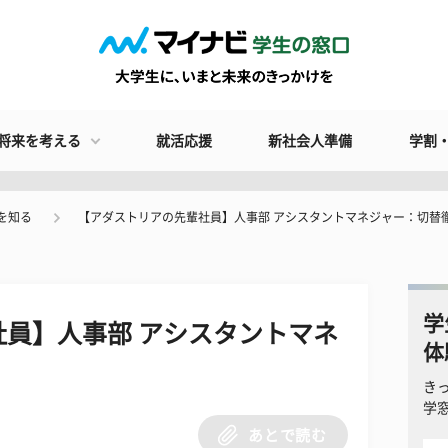
将来を考える
就活応援
新社会人準備
学割
を知る
【アダストリアの先輩社員】人事部 アシスタントマネジャー：切替
学
員】人事部 アシスタントマネ
体
き
学
あとで読む