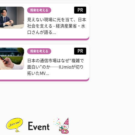
PR
将来を考える
見えない現場に光を当て、日本
社会を支える - 経済産業省・水
口さんが語る...
PR
将来を考える
日本の通信市場はなぜ“複雑で
面白い”のか──IIJmioが切り
拓いたMV...