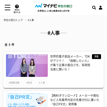
学生の
窓口とは
学生の窓口トップ
#人事
#人事
全
5
件
世界的電子部品メーカー、TDK
PR
がアツイ！ 「挑戦したい人」
が集う企業の面白さを、採用担
当者に聞いた！
#就職活動
#就活
#人事
【無料ダウンロード】メーカーや商社
など人気業界内定の先輩がESに書いた
『自己PR文』実例集