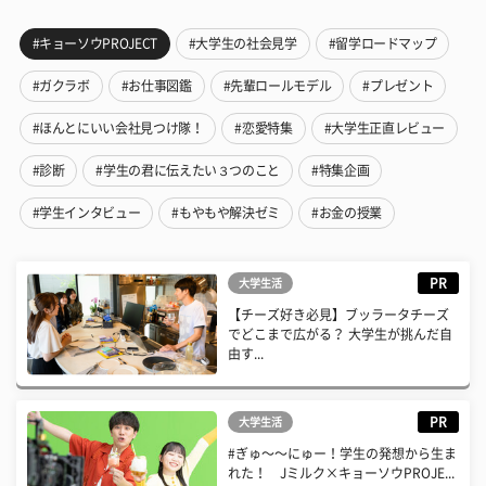
#キョーソウPROJECT
#大学生の社会見学
#留学ロードマップ
#ガクラボ
#お仕事図鑑
#先輩ロールモデル
#プレゼント
#ほんとにいい会社見つけ隊！
#恋愛特集
#大学生正直レビュー
#診断
#学生の君に伝えたい３つのこと
#特集企画
#学生インタビュー
#もやもや解決ゼミ
#お金の授業
PR
大学生活
【チーズ好き必見】ブッラータチーズ
でどこまで広がる？ 大学生が挑んだ自
由す...
PR
大学生活
#ぎゅ〜〜にゅー！学生の発想から生ま
れた！ Jミルク×キョーソウPROJE...