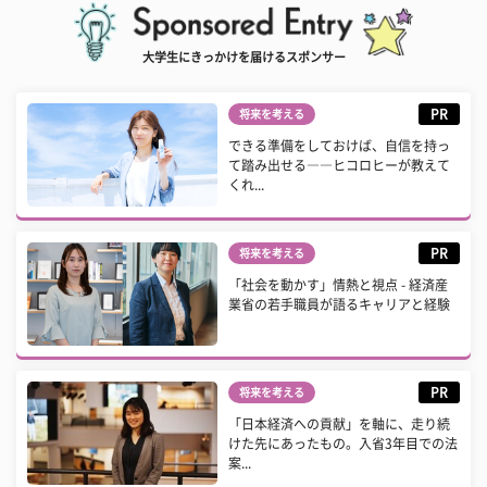
大学生にきっかけを届けるスポンサー
PR
将来を考える
できる準備をしておけば、自信を持っ
て踏み出せる――ヒコロヒーが教えて
くれ...
PR
将来を考える
「社会を動かす」情熱と視点 - 経済産
業省の若手職員が語るキャリアと経験
PR
将来を考える
「日本経済への貢献」を軸に、走り続
けた先にあったもの。入省3年目での法
案...