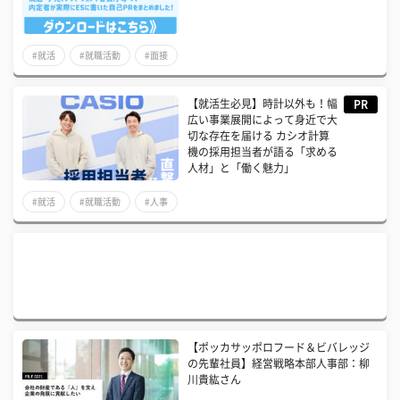
#就活
#就職活動
#面接
【就活生必見】時計以外も！幅
PR
広い事業展開によって身近で大
切な存在を届ける カシオ計算
機の採用担当者が語る「求める
人材」と「働く魅力」
#就活
#就職活動
#人事
【ポッカサッポロフード＆ビバレッジ
の先輩社員】経営戦略本部人事部：柳
川貴紘さん