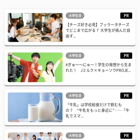
PR
大学生活
【チーズ好き必見】ブッラータチーズ
でどこまで広がる？ 大学生が挑んだ自
由す...
PR
大学生活
#ぎゅ〜〜にゅー！学生の発想から生ま
れた！ Jミルク×キョーソウPROJE...
PR
大学生活
「牛乳」は学校給食だけで飲むも
の？ “牛乳をもっと身近に”――「牛
乳でスマ...
PR
大学生活