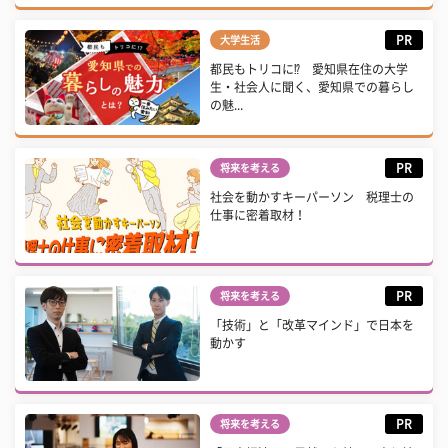
PR
大学生活
都民もトリコに⁉ 愛知県在住の大学
生・社会人に聞く、愛知県での暮らし
の魅...
PR
将来を考える
社会を動かすキーパーソン 税理士の
仕事に密着取材！
PR
将来を考える
「技術」と「改革マインド」で日本を
動かす
PR
将来を考える