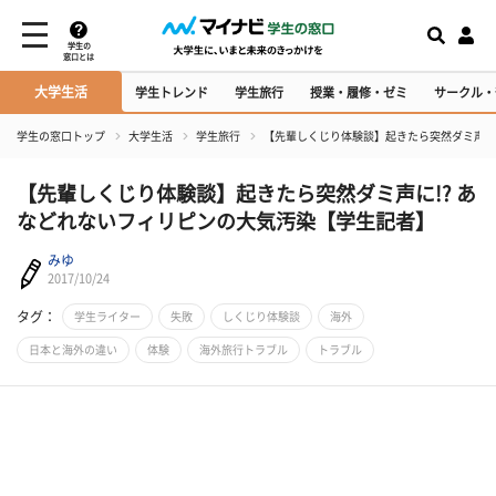
学生の
窓口とは
大学生活
学生トレンド
学生旅行
授業・履修・ゼミ
サークル・
学生の窓口トップ
大学生活
学生旅行
【先輩しくじり体験談】起きたら突然ダミ声に
【先輩しくじり体験談】起きたら突然ダミ声に!? あ
などれないフィリピンの大気汚染【学生記者】
みゆ
2017/10/24
タグ：
学生ライター
失敗
しくじり体験談
海外
日本と海外の違い
体験
海外旅行トラブル
トラブル