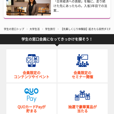
「日本経済への貢献」を軸に、走り続
けた先にあったもの。入省3年目での法
案...
学生の窓口トップ
大学生活
学生旅行
【先輩しくじり体験談】起きたら突然ダミ声に
学生の窓口会員になってきっかけを探そう！
会員限定の
会員限定の
コンテンツやイベント
セミナー開催
QUOカードPayが
抽選で豪華賞品が
貯まる
当たる