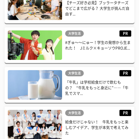
【チーズ好き必見】ブッラータチーズ
でどこまで広がる？ 大学生が挑んだ自
由す...
PR
大学生活
#ぎゅ〜〜にゅー！学生の発想から生ま
れた！ Jミルク×キョーソウPROJE...
PR
大学生活
「牛乳」は学校給食だけで飲むも
の？ “牛乳をもっと身近に”――「牛
乳でスマ...
PR
大学生活
給食だけじゃない！ 牛乳をもっと楽
しむアイデア、学生が本気で考えてみ
た