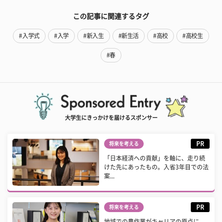
この記事に関連するタグ
#入学式
#入学
#新入生
#新生活
#高校
#高校生
#春
大学生にきっかけを届けるスポンサー
PR
将来を考える
「日本経済への貢献」を軸に、走り続
けた先にあったもの。入省3年目での法
案...
PR
将来を考える
地域での農作業がキャリアの原点に