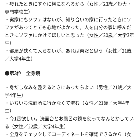
・疲れたときにすぐに横になれるから（女性／23歳／短大・
専門学校生）
・実家にもソファはないが、知り合いの家に行ったときにソ
ファがあってとても心地がよかった。人を自分の家に呼んだ
ときにソファにかけてほしいと思った（女性／20歳／大学3年
生）
・部屋が狭くて入らないが、あれば楽だと思う（女性／21歳
／大学4年生）
●第3位 全身鏡
・身だしなみを整えるときにあったらよい（男性／21歳／大
学4年生）
・いちいち洗面所に行かなくて済む（女性／21歳／大学4年
生）
・今1番欲しい。洗面台とお風呂の鏡を使ってなんとかしてい
る（女性／22歳／大学4年生）
・全身をチェックしてコーディネートを確認できるから（女