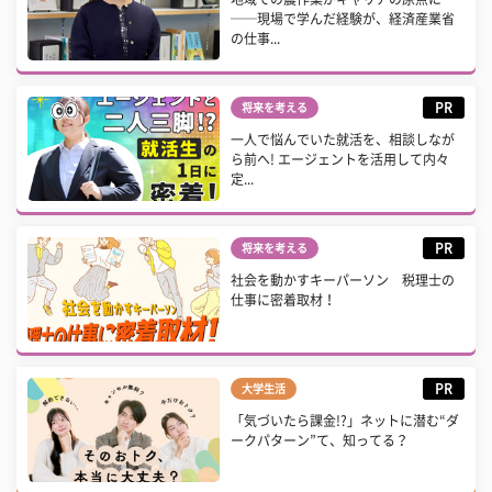
──現場で学んだ経験が、経済産業省
の仕事...
PR
将来を考える
一人で悩んでいた就活を、相談しなが
ら前へ! エージェントを活用して内々
定...
PR
将来を考える
社会を動かすキーパーソン 税理士の
仕事に密着取材！
PR
大学生活
「気づいたら課金!?」ネットに潜む“ダ
ークパターン”て、知ってる？