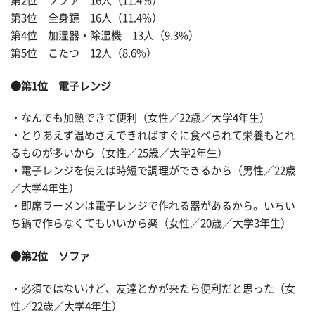
第2位 ソファ 16人（11.4%）
第3位 全身鏡 16人（11.4%）
第4位 加湿器・除湿機 13人（9.3%）
第5位 こたつ 12人（8.6%）
●第1位 電子レンジ
・なんでも加熱できて便利（女性／22歳／大学4年生）
・とりあえず温めさえできればすぐに食べられて栄養もとれ
るものが多いから（女性／25歳／大学2年生）
・電子レンジを使えば時短で調理ができるから（男性／22歳
／大学4年生）
・即席ラーメンは電子レンジで作れる器があるから。いちい
ち鍋で作らなくてもいいから楽（女性／20歳／大学3年生）
●第2位 ソファ
・必須ではないけど、友達とかが来たら便利だと思った（女
性／22歳／大学4年生）