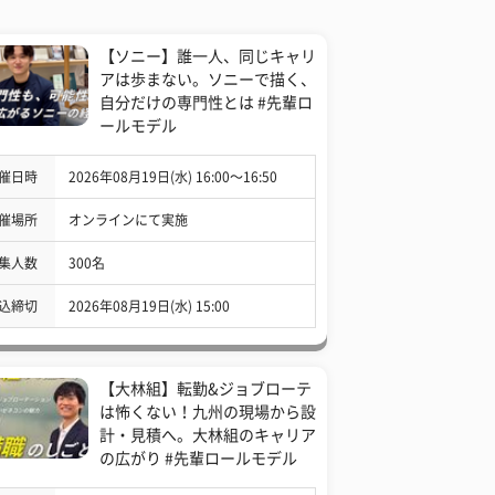
【ソニー】誰一人、同じキャリ
アは歩まない。ソニーで描く、
自分だけの専門性とは #先輩ロ
ールモデル
催日時
2026年08月19日(水) 16:00〜16:50
催場所
オンラインにて実施
集人数
300名
込締切
2026年08月19日(水) 15:00
【大林組】転勤&ジョブローテ
は怖くない！九州の現場から設
計・見積へ。大林組のキャリア
の広がり #先輩ロールモデル