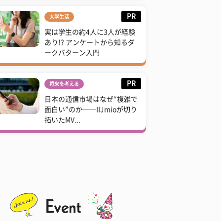
PR
大学生活
実は学生の約4人に3人が経験
あり!? アンケートから知るダ
ークパターン入門
PR
将来を考える
日本の通信市場はなぜ“複雑で
面白い”のか──IIJmioが切り
拓いたMV...