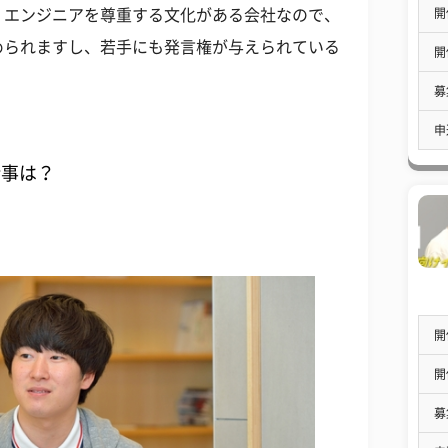
開
、エンジニアを尊重する文化がある会社なので、
められますし、若手にも発言権が与えられている
開
募
申
仕事は？
開
開
募