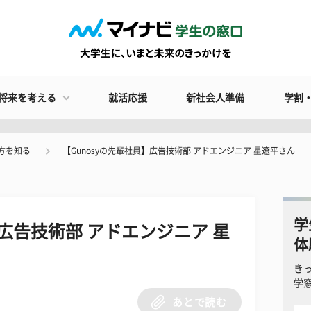
将来を考える
就活応援
新社会人準備
学割
方を知る
【Gunosyの先輩社員】広告技術部 アドエンジニア 星遼平さん
学
】広告技術部 アドエンジニア 星
体
き
学
あとで読む