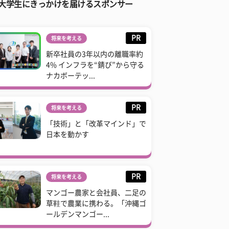
大学生にきっかけを届けるスポンサー
PR
将来を考える
新卒社員の3年以内の離職率約
4% インフラを“錆び”から守る
ナカボーテッ...
PR
将来を考える
「技術」と「改革マインド」で
日本を動かす
PR
将来を考える
マンゴー農家と会社員、二足の
草鞋で農業に携わる。「沖縄ゴ
ールデンマンゴー...