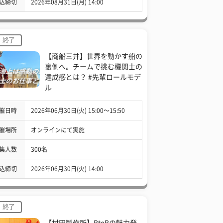
込締切
2026年08月31日(月) 14:00
終了
【商船三井】世界を動かす船の
裏側へ。チームで挑む機関士の
達成感とは？ #先輩ロールモデ
ル
催日時
2026年06月30日(火) 15:00〜15:50
催場所
オンラインにて実施
集人数
300名
込締切
2026年06月30日(火) 14:00
終了
【村田製作所】BtoBの魅力発