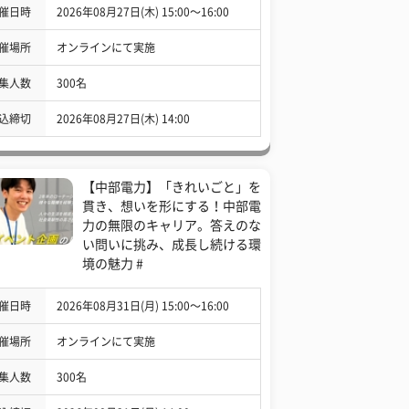
催日時
2026年08月27日(木) 15:00〜16:00
催場所
オンラインにて実施
集人数
300名
込締切
2026年08月27日(木) 14:00
【中部電力】「きれいごと」を
貫き、想いを形にする！中部電
力の無限のキャリア。答えのな
い問いに挑み、成長し続ける環
境の魅力 #
催日時
2026年08月31日(月) 15:00〜16:00
催場所
オンラインにて実施
集人数
300名