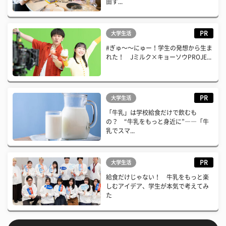
由す...
PR
大学生活
#ぎゅ〜〜にゅー！学生の発想から生ま
れた！ Jミルク×キョーソウPROJE...
PR
大学生活
「牛乳」は学校給食だけで飲むも
の？ “牛乳をもっと身近に”――「牛
乳でスマ...
PR
大学生活
給食だけじゃない！ 牛乳をもっと楽
しむアイデア、学生が本気で考えてみ
た