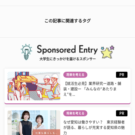
この記事に関連するタグ
大学生にきっかけを届けるスポンサー
PR
将来を考える
【就活生必見】業界研究ー道路・舗
装・建設ー 「みんなの“あたりま
え”を...
PR
将来を考える
なぜ愛知は働きやすい？ 東京経験者
が語る、暮らしが充実する愛知県の魅
力