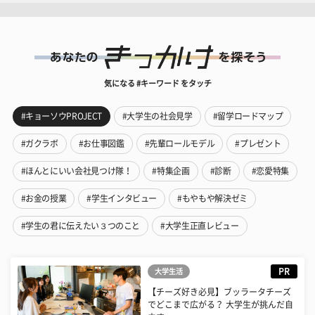
気になる #キーワード をタッチ
#キョーソウPROJECT
#大学生の社会見学
#留学ロードマップ
#ガクラボ
#お仕事図鑑
#先輩ロールモデル
#プレゼント
#ほんとにいい会社見つけ隊！
#特集企画
#診断
#恋愛特集
#お金の授業
#学生インタビュー
#もやもや解決ゼミ
#学生の君に伝えたい３つのこと
#大学生正直レビュー
PR
大学生活
【チーズ好き必見】ブッラータチーズ
でどこまで広がる？ 大学生が挑んだ自