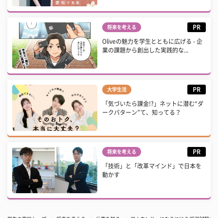
PR
将来を考える
Oliveの魅力を学生とともに広げる - 企
業の課題から創出した実践的な...
PR
大学生活
「気づいたら課金!?」ネットに潜む“ダ
ークパターン”て、知ってる？
PR
将来を考える
「技術」と「改革マインド」で日本を
動かす