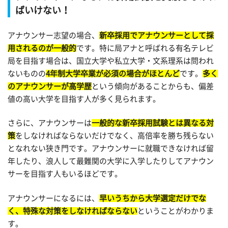
ばいけない！
アナウンサー志望の場合、
新卒採用でアナウンサーとして採
用されるのが一般的
です。特に局アナと呼ばれる有名テレビ
局を目指す場合は、国立大学や私立大学・文系理系は問われ
ないものの
4年制大学卒業が必須の場合がほとんど
です。
多く
のアナウンサーが高学歴
という傾向があることからも、偏差
値の高い大学を目指す人が多く見られます。
さらに、アナウンサーは
一般的な新卒採用試験とは異なる対
策
をしなければならないだけでなく、高倍率を勝ち残らない
となれない狭き門です。アナウンサーに就職できなければ留
年したり、浪人して最難関の大学に入学したりしてアナウン
サーを目指す人もいるほどです。
アナウンサーになるには、
早いうちから大学選定だけでな
く、特殊な対策をしなければならない
ということがわかりま
す。