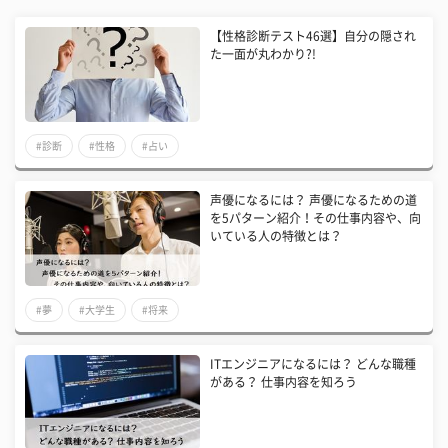
【性格診断テスト46選】自分の隠され
た一面が丸わかり?!
#診断
#性格
#占い
声優になるには？ 声優になるための道
を5パターン紹介！その仕事内容や、向
いている人の特徴とは？
#夢
#大学生
#将来
ITエンジニアになるには？ どんな職種
がある？ 仕事内容を知ろう