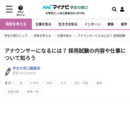
学生の
窓口とは
将来を考える
仕事を知る
生き方を知る
インターン
資格
留学
学生の窓口トップ
将来を考える
仕事を知る
アナウンサーになるには？ 採用試験の
アナウンサーになるには？ 採用試験の内容や仕事に
ついて知ろう
学生の窓口編集部
更新:2021/04/30
タグ：
夢
大学生
将来
生活
免許・資格
職場
就職活動
職業一覧