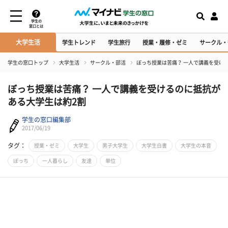
学生の
窓口とは
大学生活
学生トレンド
学生旅行
授業・履修・ゼミ
サークル・
学生の窓口トップ
大学生活
サークル・部活
ぼっち授業は苦痛？ 一人で講義を受け
ぼっち授業は苦痛？ 一人で講義を受けるのに抵抗が
ある大学生は約2割
学生の窓口編集部
2017/06/19
タグ：
授業・ゼミ
大学生
男子大学生
大学生白書
大学生の本音
ぼっち
一人暮らし
友達
単位