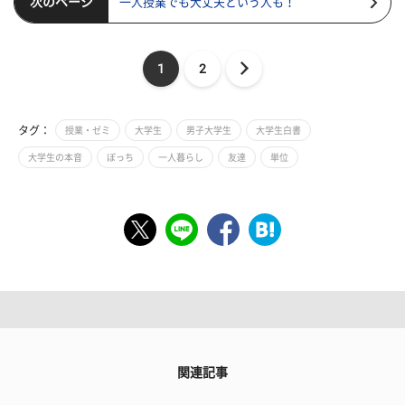
次のページ
一人授業でも大丈夫という人も！
1
2
タグ：
授業・ゼミ
大学生
男子大学生
大学生白書
大学生の本音
ぼっち
一人暮らし
友達
単位
関連記事