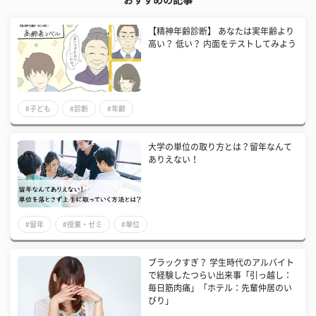
おすすめの記事
【精神年齢診断】 あなたは実年齢より
高い？ 低い？ 内面をテストしてみよう
#子ども
#診断
#年齢
大学の単位の取り方とは？留年なんて
ありえない！
#留年
#授業・ゼミ
#単位
ブラックすぎ？ 学生時代のアルバイト
で経験したつらい出来事「引っ越し：
毎日筋肉痛」「ホテル：先輩仲居のい
びり」