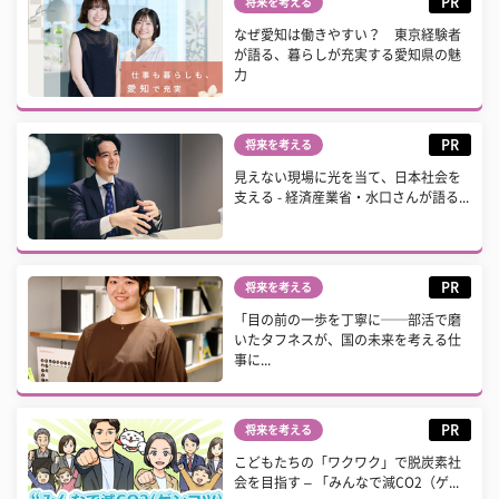
PR
将来を考える
なぜ愛知は働きやすい？ 東京経験者
が語る、暮らしが充実する愛知県の魅
力
PR
将来を考える
見えない現場に光を当て、日本社会を
支える - 経済産業省・水口さんが語る...
PR
将来を考える
「目の前の一歩を丁寧に──部活で磨
いたタフネスが、国の未来を考える仕
事に...
PR
将来を考える
こどもたちの「ワクワク」で脱炭素社
会を目指す – 「みんなで減CO2（ゲ...