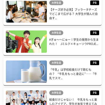
PR
大学生活
【チーズ好き必見】ブッラータチーズ
でどこまで広がる？ 大学生が挑んだ自
由す...
PR
大学生活
#ぎゅ〜〜にゅー！学生の発想から生ま
れた！ Jミルク×キョーソウPROJE...
PR
大学生活
「牛乳」は学校給食だけで飲むも
の？ “牛乳をもっと身近に”――「牛
乳でスマ...
PR
大学生活
給食だけじゃない！ 牛乳をもっと楽
しむアイデア、学生が本気で考えてみ