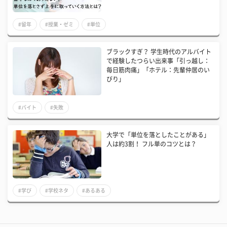
#留年
#授業・ゼミ
#単位
ブラックすぎ？ 学生時代のアルバイト
で経験したつらい出来事「引っ越し：
毎日筋肉痛」「ホテル：先輩仲居のい
びり」
#バイト
#失敗
大学で「単位を落としたことがある」
人は約3割！ フル単のコツとは？
#学び
#学校ネタ
#あるある