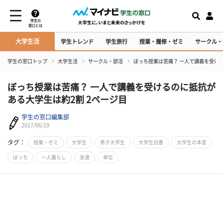
学生の
窓口とは
大学生活
学生トレンド
学生旅行
授業・履修・ゼミ
サークル・
学生の窓口トップ
大学生活
サークル・部活
ぼっち授業は苦痛？ 一人で講義を受け
ぼっち授業は苦痛？ 一人で講義を受けるのに抵抗が
ある大学生は約2割 2ページ目
学生の窓口編集部
2017/06/19
タグ：
授業・ゼミ
大学生
男子大学生
大学生白書
大学生の本音
ぼっち
一人暮らし
友達
単位