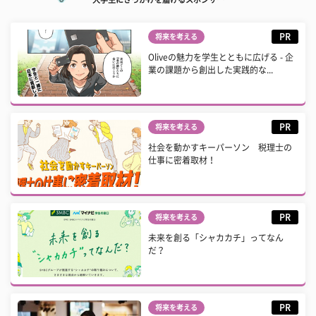
PR
将来を考える
Oliveの魅力を学生とともに広げる - 企
業の課題から創出した実践的な...
PR
将来を考える
社会を動かすキーパーソン 税理士の
仕事に密着取材！
PR
将来を考える
未来を創る「シャカカチ」ってなん
だ？
PR
将来を考える