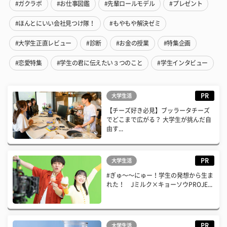
#ガクラボ
#お仕事図鑑
#先輩ロールモデル
#プレゼント
#ほんとにいい会社見つけ隊！
#もやもや解決ゼミ
#大学生正直レビュー
#診断
#お金の授業
#特集企画
#恋愛特集
#学生の君に伝えたい３つのこと
#学生インタビュー
PR
大学生活
【チーズ好き必見】ブッラータチーズ
でどこまで広がる？ 大学生が挑んだ自
由す...
PR
大学生活
#ぎゅ〜〜にゅー！学生の発想から生ま
れた！ Jミルク×キョーソウPROJE...
PR
大学生活