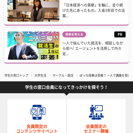
「日本経済への貢献」を軸に、走り続
けた先にあったもの。入省3年目での法
案...
PR
将来を考える
一人で悩んでいた就活を、相談しなが
ら前へ! エージェントを活用して内々
定...
学生の窓口トップ
大学生活
サークル・部活
ぼっち授業は苦痛？ 一人で講義を受け
学生の窓口会員になってきっかけを探そう！
会員限定の
会員限定の
コンテンツやイベント
セミナー開催