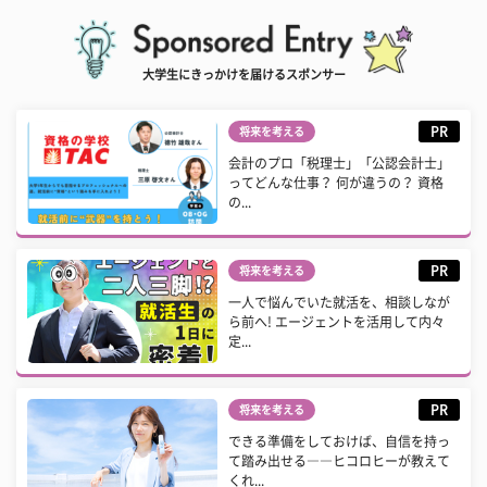
大学生にきっかけを届けるスポンサー
PR
将来を考える
会計のプロ「税理士」「公認会計士」
ってどんな仕事？ 何が違うの？ 資格
の...
PR
将来を考える
一人で悩んでいた就活を、相談しなが
ら前へ! エージェントを活用して内々
定...
PR
将来を考える
できる準備をしておけば、自信を持っ
て踏み出せる――ヒコロヒーが教えて
くれ...