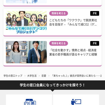
PR
将来を考える
こどもたちの「ワクワク」で脱炭素社
会を目指す – 「みんなで減CO2（ゲ...
PR
将来を考える
「社会を動かす」情熱と視点 - 経済産
業省の若手職員が語るキャリアと経験
学生の窓口トップ
大学生活
恋愛
「来ちゃった♪」彼氏が突然会いに来たら……迷惑
学生の窓口会員になってきっかけを探そう！