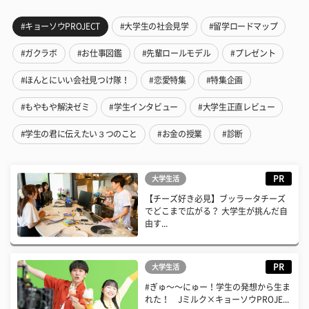
#キョーソウPROJECT
#大学生の社会見学
#留学ロードマップ
#ガクラボ
#お仕事図鑑
#先輩ロールモデル
#プレゼント
#ほんとにいい会社見つけ隊！
#恋愛特集
#特集企画
#もやもや解決ゼミ
#学生インタビュー
#大学生正直レビュー
#学生の君に伝えたい３つのこと
#お金の授業
#診断
PR
大学生活
【チーズ好き必見】ブッラータチーズ
でどこまで広がる？ 大学生が挑んだ自
由す...
PR
大学生活
#ぎゅ〜〜にゅー！学生の発想から生ま
れた！ Jミルク×キョーソウPROJE...