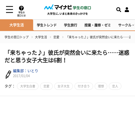
学生の
窓口とは
大学生活
学生トレンド
学生旅行
授業・履修・ゼミ
サークル・
学生の窓口トップ
大学生活
恋愛
「来ちゃった♪」彼氏が突然会いに来たら……迷惑
「来ちゃった♪」彼氏が突然会いに来たら……迷惑
だと思う女子大生は6割！
編集部：いとり
2017/01/04
タグ：
大学生白書
恋愛
女子大生
付き合う
理想
恋人