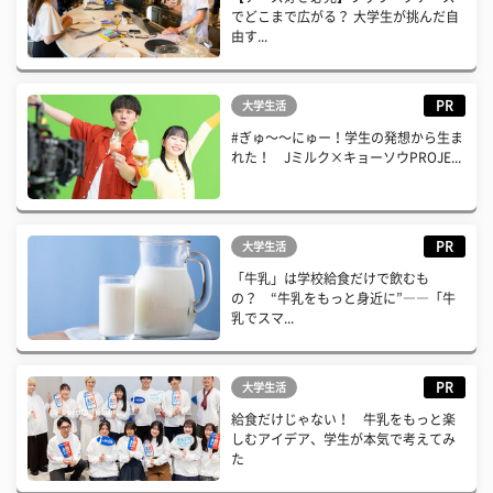
でどこまで広がる？ 大学生が挑んだ自
由す...
PR
大学生活
#ぎゅ〜〜にゅー！学生の発想から生ま
れた！ Jミルク×キョーソウPROJE...
PR
大学生活
「牛乳」は学校給食だけで飲むも
の？ “牛乳をもっと身近に”――「牛
乳でスマ...
PR
大学生活
給食だけじゃない！ 牛乳をもっと楽
しむアイデア、学生が本気で考えてみ
た