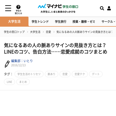
学生の
窓口とは
大学生活
学生トレンド
学生旅行
授業・履修・ゼミ
サークル・
学生の窓口トップ
大学生活
恋愛
気になるあの人の脈ありサインの見抜き方とは？ L
気になるあの人の脈ありサインの見抜き方とは？
LINEのコツ、告白方法……恋愛成就のコツまとめ
編集部：いとり
2016/12/13
タグ：
学生生活のトリセツ
脈あり
恋愛
恋愛テク
デート
LINE
まとめ