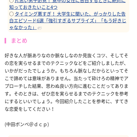
○
片思い男子必見！ 意中の女性に告白するときに絶対に
知っておきたいこと4つ
○
タイミング悪すぎ！ 大学生に聞いた、がっかりした告
白エピソード6選「強引すぎるサプライズ」「もう好きじ
ゃなかった」
まとめ
好きな人が脈ありなのか脈なしなのか見抜くコツ、そしてそ
の恋を実らせるまでのテクニックなどをご紹介しましたが、
いかがだったでしょうか。もちろん脈なしだからといってそ
こで諦めては意味がありません。当たって砕けろの精神でア
プローチした結果、思わぬ良い方向に進むことだってありま
す。そのときは、ぜひ恋を実らせるまでのテクニックを参考
にするといいでしょう。今回紹介したことを参考に、すてき
な恋愛をしてください！
(中田ボンベ＠ｄｃｐ)