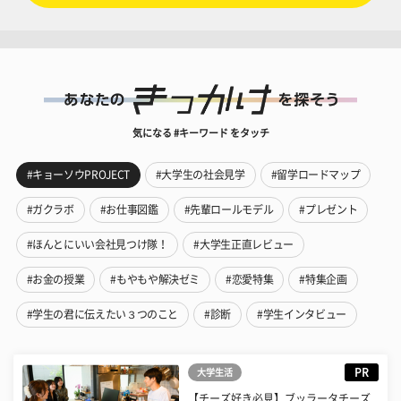
気になる #キーワード をタッチ
#キョーソウPROJECT
#大学生の社会見学
#留学ロードマップ
#ガクラボ
#お仕事図鑑
#先輩ロールモデル
#プレゼント
#ほんとにいい会社見つけ隊！
#大学生正直レビュー
#お金の授業
#もやもや解決ゼミ
#恋愛特集
#特集企画
#学生の君に伝えたい３つのこと
#診断
#学生インタビュー
PR
大学生活
【チーズ好き必見】ブッラータチーズ