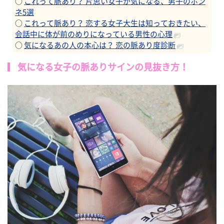
○
これって脈あり？ 片思い女子が気になる、男子のホン
ネ5選
○
これって脈あり？ 恋する女子大生は知っておきたい、
会話中に体が前のめりになっている男性の心理
○
気になるあの人の本心は？ 恋の脈あり度診断
気になる女子の脈ありサインの見抜き方！