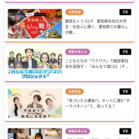
PR
大学生活
都民もトリコに⁉ 愛知県在住の大学
生・社会人に聞く、愛知県での暮らし
の魅...
PR
将来を考える
こどもたちの「ワクワク」で脱炭素社
会を目指す – 「みんなで減CO2（ゲ...
PR
大学生活
「気づいたら課金!?」ネットに潜む“ダ
ークパターン”て、知ってる？
PR
将来を考える