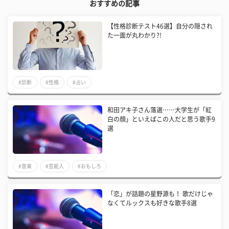
おすすめの記事
【性格診断テスト46選】自分の隠され
た一面が丸わかり?!
#診断
#性格
#占い
和田アキ子さん落選……大学生が「紅
白の顔」といえばこの人だと思う歌手9
選
#音楽
#芸能人
#おもしろ
​「恋」が話題の星野源も！ 歌だけじゃ
なくてルックスも好きな歌手8選