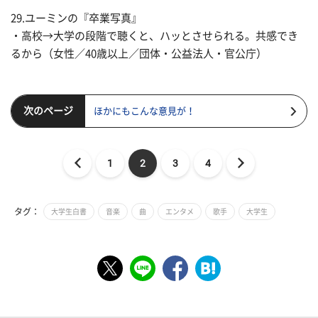
29.ユーミンの『卒業写真』
・高校→大学の段階で聴くと、ハッとさせられる。共感でき
るから（女性／40歳以上／団体・公益法人・官公庁）
次のページ
ほかにもこんな意見が！
1
2
3
4
タグ：
大学生白書
音楽
曲
エンタメ
歌手
大学生