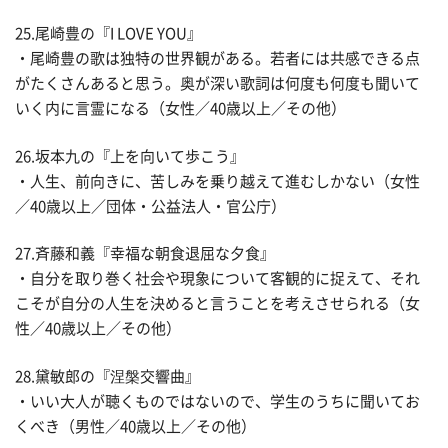
25.尾崎豊の『I LOVE YOU』
・尾崎豊の歌は独特の世界観がある。若者には共感できる点
がたくさんあると思う。奥が深い歌詞は何度も何度も聞いて
いく内に言霊になる（女性／40歳以上／その他）
26.坂本九の『上を向いて歩こう』
・人生、前向きに、苦しみを乗り越えて進むしかない（女性
／40歳以上／団体・公益法人・官公庁）
27.斉藤和義『幸福な朝食退屈な夕食』
・自分を取り巻く社会や現象について客観的に捉えて、それ
こそが自分の人生を決めると言うことを考えさせられる（女
性／40歳以上／その他）
28.黛敏郎の『涅槃交響曲』
・いい大人が聴くものではないので、学生のうちに聞いてお
くべき（男性／40歳以上／その他）