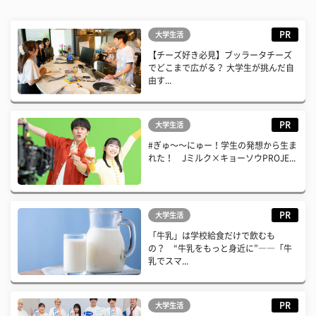
PR
大学生活
【チーズ好き必見】ブッラータチーズ
でどこまで広がる？ 大学生が挑んだ自
由す...
PR
大学生活
#ぎゅ〜〜にゅー！学生の発想から生ま
れた！ Jミルク×キョーソウPROJE...
PR
大学生活
「牛乳」は学校給食だけで飲むも
の？ “牛乳をもっと身近に”――「牛
乳でスマ...
PR
大学生活