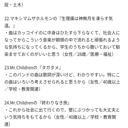
設・土木）
22.マキシマムザホルモンの『生理痛は神無月を凍らす気
温。』
・曲はカッコイイのに中身はひたすら下らなくて、社会人に
なってからこういう音楽が朝頭の中で流れると頑張れるよう
な気持ちになってくるから、学生のうちから聴いておいて馴
染ませておくのがいいと思う（女性／28歳／医療・福祉）
23.Mr.Childrenの『タガタメ』
・このバンドの曲は歌詞が深いけど、わかりやすい。特にこ
の曲はいろいろ考えさせられると思うから（女性／40歳以上
／学校・教育関連）
24.Mr.Childrenの『終わりなき旅』
・これから社会に出て行くので、壁にぶつかっても大丈夫と
いう気持ちをもてるから（女性／40歳以上／学校・教育関
連）