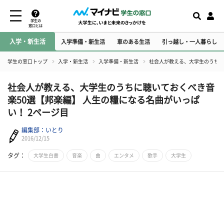
学生の
窓口とは
入学・新生活
入学準備・新生活
車のある生活
引っ越し・一人暮らし
学生の窓口トップ
入学・新生活
入学準備・新生活
社会人が教える、大学生のうちに
社会人が教える、大学生のうちに聴いておくべき音
楽50選【邦楽編】 人生の糧になる名曲がいっぱ
い！ 2ページ目
編集部：いとり
2016/12/15
タグ：
大学生白書
音楽
曲
エンタメ
歌手
大学生