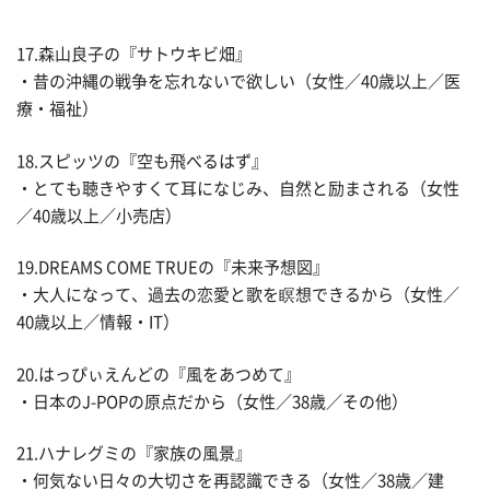
17.森山良子の『サトウキビ畑』
・昔の沖縄の戦争を忘れないで欲しい（女性／40歳以上／医
療・福祉）
18.スピッツの『空も飛べるはず』
・とても聴きやすくて耳になじみ、自然と励まされる（女性
／40歳以上／小売店）
19.DREAMS COME TRUEの『未来予想図』
・大人になって、過去の恋愛と歌を瞑想できるから（女性／
40歳以上／情報・IT）
20.はっぴぃえんどの『風をあつめて』
・日本のJ-POPの原点だから（女性／38歳／その他）
21.ハナレグミの『家族の風景』
・何気ない日々の大切さを再認識できる（女性／38歳／建