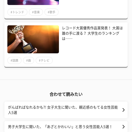
#トレンド
#音楽
#歌手
レコード大賞優秀作品賞発表！ 大賞は
誰の手に渡る？ 大学生のランキング
は……
#話題
#曲
#テレビ
合わせて読みたい
がんばればなれるかも?! 女子大生に聞いた、親近感のもてる女性芸能
人5選
男子大学生に聞いた、「あざとかわいい」と思う女性芸能人5選！