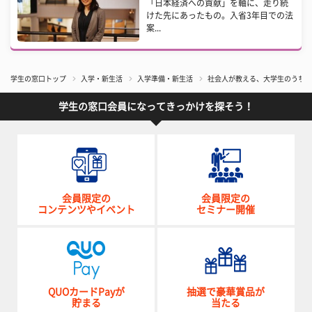
「日本経済への貢献」を軸に、走り続
けた先にあったもの。入省3年目での法
案...
学生の窓口トップ
入学・新生活
入学準備・新生活
社会人が教える、大学生のうちに
学生の窓口会員になってきっかけを探そう！
会員限定の
会員限定の
コンテンツやイベント
セミナー開催
QUOカードPayが
抽選で豪華賞品が
貯まる
当たる