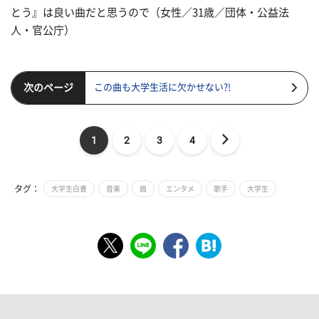
とう』は良い曲だと思うので（女性／31歳／団体・公益法
人・官公庁）
次のページ
この曲も大学生活に欠かせない?!
1
2
3
4
タグ：
大学生白書
音楽
曲
エンタメ
歌手
大学生