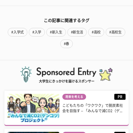
この記事に関連するタグ
#入学式
#入学
#新入生
#新生活
#高校
#高校生
#春
大学生にきっかけを届けるスポンサー
PR
将来を考える
こどもたちの「ワクワク」で脱炭素社
会を目指す – 「みんなで減CO2（ゲ...