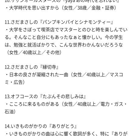
10.サザンオールスターズの『yaya あの時代を忘れない』
・大学時代を思い出すから（女性／38歳／金融・証券）
11.さだまさしの『パンプキンパイとシナモンティー』
・大学をさぼって喫茶店でマスターとのひと時を楽しんでい
る。そんなこと自分にもあったなぁと懐かしい。今の学生
は、勉強と就活ばかりで、こんな世界わかんないだろうな
（女性／40歳以上／その他）
12.さだまさしの『縁切寺』
・日本の良さが凝縮された一曲（女性／40歳以上／マスコ
ミ・広告）
13.オフコースの『たぶんその悲しみは』
・こころに来るものがある（女性／40歳以上／電力・ガス・
石油）
14.いきものがかりの『ありがとう』
・いきものがかりの曲は心に響く歌詞が多く、特に『ありが