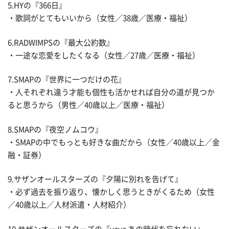
5.HYの『366日』
・歌詞がとてもいいから（女性／38歳／医療・福祉）
6.RADWIMPSの『最大公約数』
・一途な恋愛をしたくなる（女性／27歳／医療・福祉）
7.SMAPの『世界に一つだけの花』
・人それぞれ違う才能も個性も活かせれば自分の道が見つか
ると思うから（男性／40歳以上／医療・福祉）
8.SMAPの『夜空ノムコウ』
・SMAPの中でもっとも好きな曲だから（女性／40歳以上／金
融・証券）
9.サザンオールスターズの『夕陽に別れを告げて』
・必ず過去を振り返り、懐かしく思うときがくるため（女性
／40歳以上／人材派遣・人材紹介）