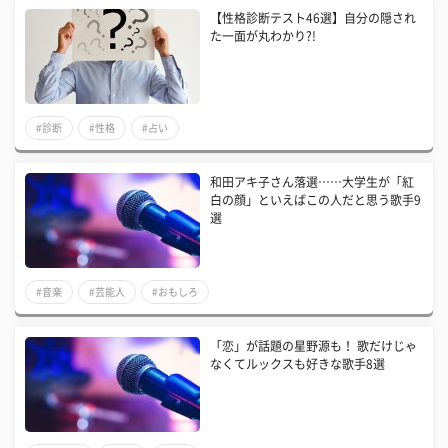
【性格診断テスト46選】自分の隠され
た一面が丸わかり?!
#診断
#性格
#占い
和田アキ子さん落選……大学生が「紅
白の顔」といえばこの人だと思う歌手9
選
#音楽
#芸能人
#おもしろ
​「恋」が話題の星野源も！ 歌だけじゃ
なくてルックスも好きな歌手8選