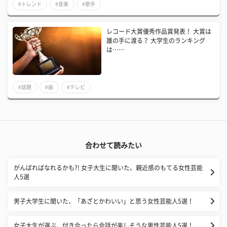
#トレンド
#音楽
#歌手
レコード大賞優秀作品賞発表！ 大賞は
誰の手に渡る？ 大学生のランキング
は……
#話題
#曲
#テレビ
合わせて読みたい
がんばればなれるかも?! 女子大生に聞いた、親近感のもてる女性芸能
人5選
男子大学生に聞いた、「あざとかわいい」と思う女性芸能人5選！
女子大生が選ぶ、付き合ったら会話が楽しそうな男性芸能人5選！