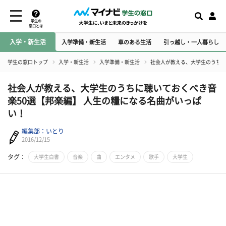
学生の
窓口とは
入学・新生活
入学準備・新生活
車のある生活
引っ越し・一人暮らし
学生の窓口トップ
入学・新生活
入学準備・新生活
社会人が教える、大学生のうちに
社会人が教える、大学生のうちに聴いておくべき音
楽50選【邦楽編】 人生の糧になる名曲がいっぱ
い！
編集部：いとり
2016/12/15
タグ：
大学生白書
音楽
曲
エンタメ
歌手
大学生