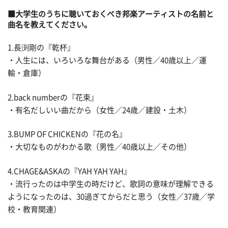
■大学生のうちに聴いておくべき邦楽アーティストの名前と
曲名を教えてください。
1.長渕剛の『乾杯』
・人生には、いろいろな舞台がある（男性／40歳以上／運
輸・倉庫）
2.back numberの『花束』
・有名だしいい曲だから（女性／24歳／建設・土木）
3.BUMP OF CHICKENの『花の名』
・大切なものがわかる歌（男性／40歳以上／その他）
4.CHAGE&ASKAの『YAH YAH YAH』
・流行ったのは中学生の時だけど、歌詞の意味が理解できる
ようになったのは、30過ぎてからだと思う（女性／37歳／学
校・教育関連）