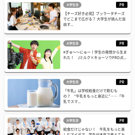
PR
大学生活
【チーズ好き必見】ブッラータチーズ
でどこまで広がる？ 大学生が挑んだ自
由す...
PR
大学生活
#ぎゅ〜〜にゅー！学生の発想から生ま
れた！ Jミルク×キョーソウPROJE...
PR
大学生活
「牛乳」は学校給食だけで飲むも
の？ “牛乳をもっと身近に”――「牛
乳でスマ...
PR
大学生活
給食だけじゃない！ 牛乳をもっと楽
しむアイデア、学生が本気で考えてみ