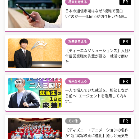
PR
将来を考える
日本の通信市場はなぜ“複雑で面白
い”のか──IIJmioが切り拓いたMV...
PR
将来を考える
【ディーエムソリューションズ】入社3
年目営業職の先輩が語る！就活で磨い
た...
PR
将来を考える
一人で悩んでいた就活を、相談しなが
ら前へ! エージェントを活用して内々
定...
PR
その他
【ディズニー・アニメーションの名作
が“超”実写映画に進化】癒しと元気を