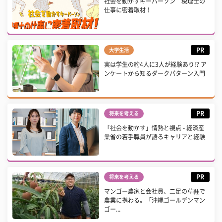
社会を動かすキーパーソン 税理士の
仕事に密着取材！
PR
大学生活
実は学生の約4人に3人が経験あり!? ア
ンケートから知るダークパターン入門
PR
将来を考える
「社会を動かす」情熱と視点 - 経済産
業省の若手職員が語るキャリアと経験
PR
将来を考える
マンゴー農家と会社員、二足の草鞋で
農業に携わる。「沖縄ゴールデンマン
ゴー...