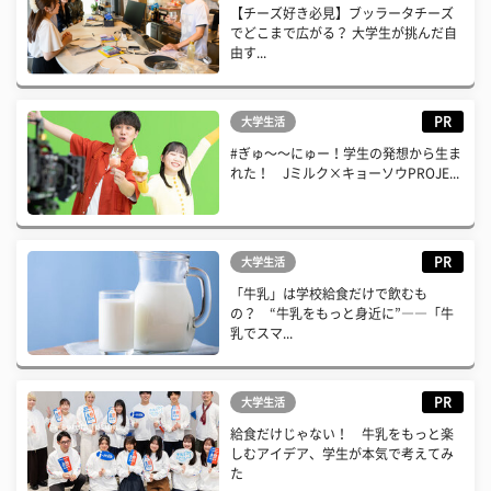
【チーズ好き必見】ブッラータチーズ
でどこまで広がる？ 大学生が挑んだ自
由す...
PR
大学生活
#ぎゅ〜〜にゅー！学生の発想から生ま
れた！ Jミルク×キョーソウPROJE...
PR
大学生活
「牛乳」は学校給食だけで飲むも
の？ “牛乳をもっと身近に”――「牛
乳でスマ...
PR
大学生活
給食だけじゃない！ 牛乳をもっと楽
しむアイデア、学生が本気で考えてみ
た