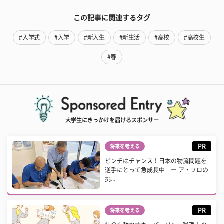
この記事に関連するタグ
#入学式
#入学
#新入生
#新生活
#高校
#高校生
#春
大学生にきっかけを届けるスポンサー
PR
将来を考える
ピンチはチャンス！日本の物流問題を
逆手にとって急成長中 ー ア・プロの
挑...
PR
将来を考える