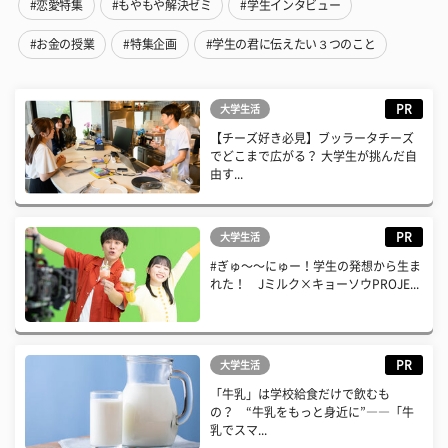
#恋愛特集
#もやもや解決ゼミ
#学生インタビュー
#お金の授業
#特集企画
#学生の君に伝えたい３つのこと
PR
大学生活
【チーズ好き必見】ブッラータチーズ
でどこまで広がる？ 大学生が挑んだ自
由す...
PR
大学生活
#ぎゅ〜〜にゅー！学生の発想から生ま
れた！ Jミルク×キョーソウPROJE...
PR
大学生活
「牛乳」は学校給食だけで飲むも
の？ “牛乳をもっと身近に”――「牛
乳でスマ...