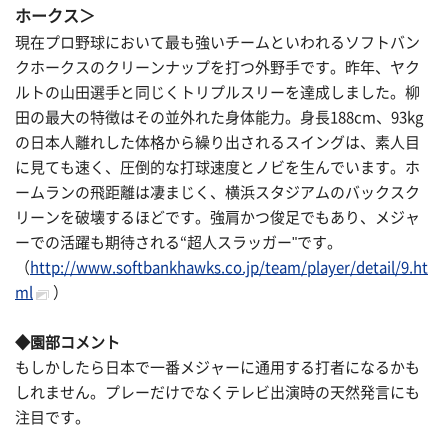
ホークス＞
現在プロ野球において最も強いチームといわれるソフトバン
クホークスのクリーンナップを打つ外野手です。昨年、ヤク
ルトの山田選手と同じくトリプルスリーを達成しました。柳
田の最大の特徴はその並外れた身体能力。身長188cm、93kg
の日本人離れした体格から繰り出されるスイングは、素人目
に見ても速く、圧倒的な打球速度とノビを生んでいます。ホ
ームランの飛距離は凄まじく、横浜スタジアムのバックスク
リーンを破壊するほどです。強肩かつ俊足でもあり、メジャ
ーでの活躍も期待される“超人スラッガー"です。
（
http://www.softbankhawks.co.jp/team/player/detail/9.ht
ml
）
◆園部コメント
もしかしたら日本で一番メジャーに通用する打者になるかも
しれません。プレーだけでなくテレビ出演時の天然発言にも
注目です。