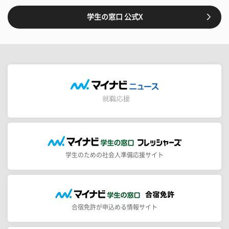
学生の窓口 公式X
学生のための社会人準備応援サイト
合宿免許が申込める情報サイト