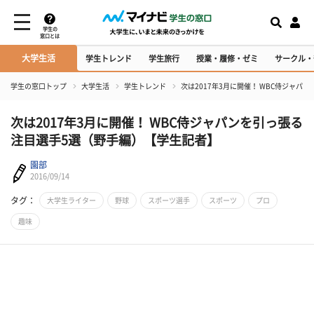
学生の
窓口とは
大学生活
学生トレンド
学生旅行
授業・履修・ゼミ
サークル・
学生の窓口トップ
大学生活
学生トレンド
次は2017年3月に開催！ WBC侍ジャ
次は2017年3月に開催！ WBC侍ジャパンを引っ張る
注目選手5選（野手編）【学生記者】
園部
2016/09/14
タグ：
大学生ライター
野球
スポーツ選手
スポーツ
プロ
趣味