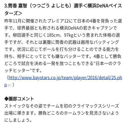
3.筒香 嘉智（つつごう よしとも）選手＜横浜DeNAベイス
ターズ＞
昨年11月に開催されたプレミア12にて日本の4番を背負った選
手で、球界最弱とも称される横浜DeNAの若きキャプテンで
す。柳田選手と同じく185cm、97kgという恵まれた体格の選
手ですが、それとは裏腹に筒香の武器は器用なバッティング
です。状況に応じてボールを打ち分けることのできる能力を
持ち、相手にとってとても嫌なバッターです。4番として勝負
どころで試合を決める一発を放つこともできる“日本一のクラ
ッチヒッター"です。
（
http://www.baystars.co.jp/team/player/2016/detail/25.ph
p
）
◆園部コメント
ストイックなその姿でチームを初のクライマックスシリーズ
出場に導きます。勝負どころのホームランを見流さないよう
にしましょう。