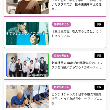
「目の前の一歩を丁寧に──部活で磨
いたタフネスが、国の未来を考える仕
事に...
PR
将来を考える
【就活生応援】噛んでるときは、うつ
むきづらいよ。
PR
将来を考える
新卒社員の3年以内の離職率約4% イン
フラを“錆び”から守るナカボーテッ...
PR
将来を考える
ピンチはチャンス！日本の物流問題を
逆手にとって急成長中 ー ア・プロの
挑...