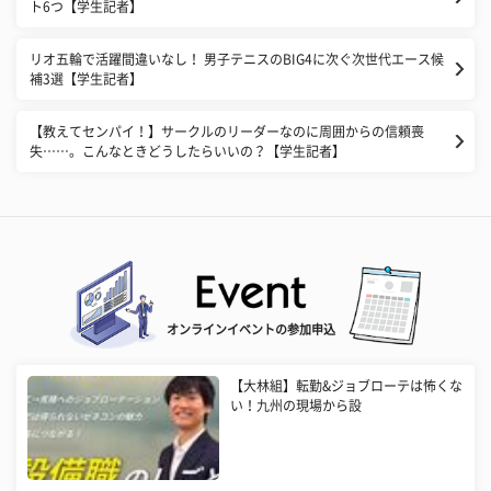
ト6つ【学生記者】
リオ五輪で活躍間違いなし！ 男子テニスのBIG4に次ぐ次世代エース候
補3選【学生記者】
【教えてセンパイ！】サークルのリーダーなのに周囲からの信頼喪
失……。こんなときどうしたらいいの？【学生記者】
オンラインイベントの参加申込
【大林組】転勤&ジョブローテは怖くな
い！九州の現場から設