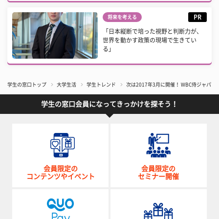
PR
将来を考える
「日本縦断で培った視野と判断力が、
世界を動かす政策の現場で生きてい
る」
学生の窓口トップ
大学生活
学生トレンド
次は2017年3月に開催！ WBC侍ジャ
学生の窓口会員になってきっかけを探そう！
会員限定の
会員限定の
コンテンツやイベント
セミナー開催