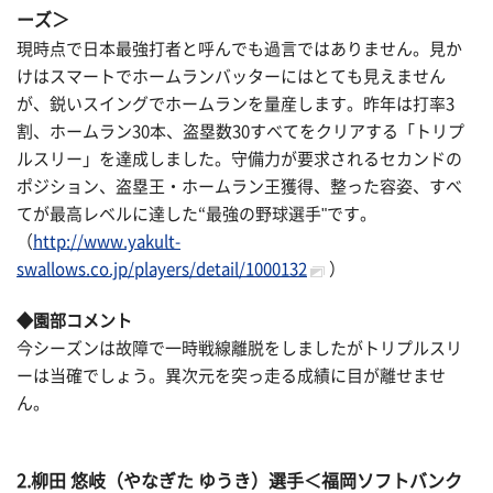
ーズ＞
現時点で日本最強打者と呼んでも過言ではありません。見か
けはスマートでホームランバッターにはとても見えません
が、鋭いスイングでホームランを量産します。昨年は打率3
割、ホームラン30本、盗塁数30すべてをクリアする「トリプ
ルスリー」を達成しました。守備力が要求されるセカンドの
ポジション、盗塁王・ホームラン王獲得、整った容姿、すべ
てが最高レベルに達した“最強の野球選手"です。
（
http://www.yakult-
swallows.co.jp/players/detail/1000132
）
◆園部コメント
今シーズンは故障で一時戦線離脱をしましたがトリプルスリ
ーは当確でしょう。異次元を突っ走る成績に目が離せませ
ん。
2.柳田 悠岐（やなぎた ゆうき）選手＜福岡ソフトバンク