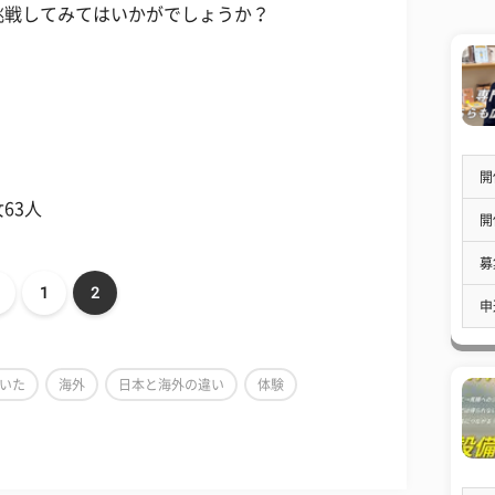
挑戦してみてはいかがでしょうか？
開
63人
開
募
1
2
申
いた
海外
日本と海外の違い
体験