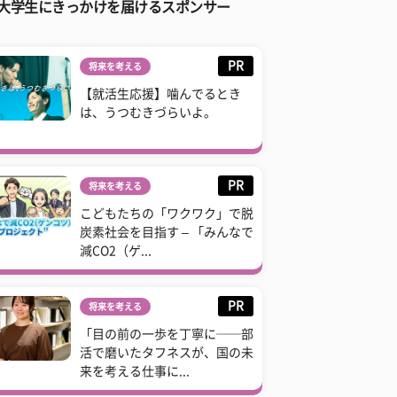
大学生にきっかけを届けるスポンサー
PR
将来を考える
【就活生応援】噛んでるとき
は、うつむきづらいよ。
PR
将来を考える
こどもたちの「ワクワク」で脱
炭素社会を目指す – 「みんなで
減CO2（ゲ...
PR
将来を考える
「目の前の一歩を丁寧に──部
活で磨いたタフネスが、国の未
来を考える仕事に...