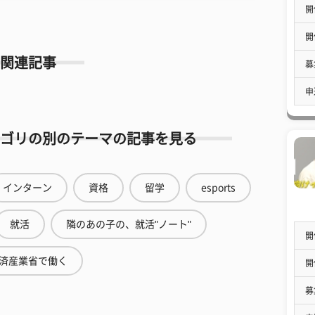
開
開
関連記事
募
申
ゴリの別のテーマの記事を見る
インターン
資格
留学
esports
就活
隣のあの子の、就活"ノート"
開
済産業省で働く
開
募