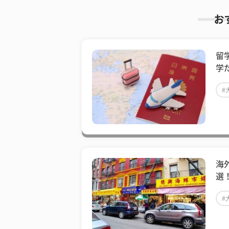
お
留
学
#
海
選
#