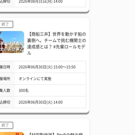
込締切
2026年08月31日(月) 14:00
終了
【商船三井】世界を動かす船の
裏側へ。チームで挑む機関士の
達成感とは？ #先輩ロールモデ
ル
催日時
2026年06月30日(火) 15:00〜15:50
催場所
オンラインにて実施
集人数
300名
込締切
2026年06月30日(火) 14:00
終了
【村田製作所】BtoBの魅力発