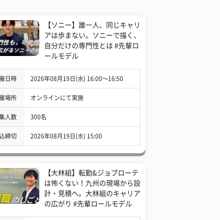
【ソニー】誰一人、同じキャリ
アは歩まない。ソニーで描く、
自分だけの専門性とは #先輩ロ
ールモデル
催日時
2026年08月19日(水) 16:00〜16:50
催場所
オンラインにて実施
集人数
300名
込締切
2026年08月19日(水) 15:00
【大林組】転勤&ジョブローテ
は怖くない！九州の現場から設
計・見積へ。大林組のキャリア
の広がり #先輩ロールモデル