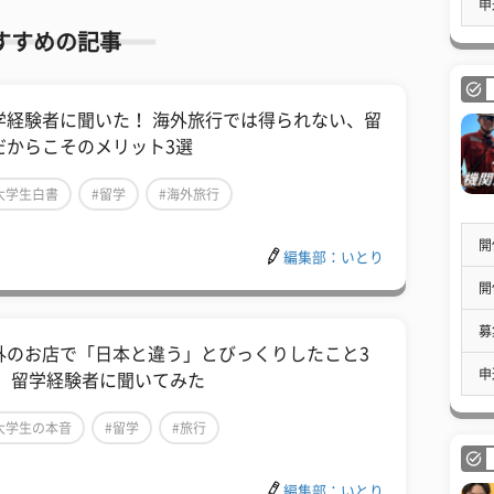
申
すすめの記事
学経験者に聞いた！ 海外旅行では得られない、留
だからこそのメリット3選
大学生白書
#留学
#海外旅行
開
編集部：いとり
開
募
外のお店で「日本と違う」とびっくりしたこと3
申
！ 留学経験者に聞いてみた
大学生の本音
#留学
#旅行
編集部：いとり