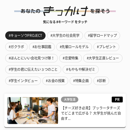
気になる #キーワード をタッチ
#キョーソウPROJECT
#大学生の社会見学
#留学ロードマップ
#ガクラボ
#お仕事図鑑
#先輩ロールモデル
#プレゼント
#ほんとにいい会社見つけ隊！
#恋愛特集
#大学生正直レビュー
#学生の君に伝えたい３つのこと
#もやもや解決ゼミ
#学生インタビュー
#お金の授業
#特集企画
#診断
PR
大学生活
【チーズ好き必見】ブッラータチーズ
でどこまで広がる？ 大学生が挑んだ自
由す...