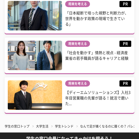
PR
将来を考える
「日本縦断で培った視野と判断力が、
世界を動かす政策の現場で生きてい
る」
PR
将来を考える
「社会を動かす」情熱と視点 - 経済産
業省の若手職員が語るキャリアと経験
PR
将来を考える
【ディーエムソリューションズ】入社3
年目営業職の先輩が語る！就活で磨い
た...
学生の窓口トップ
大学生活
学生トレンド
なんで足が痛くなるのに履くの？ バレエ
学生の窓口会員になってきっかけを探そう！