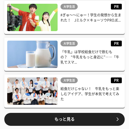
PR
大学生活
#ぎゅ〜〜にゅー！学生の発想から生ま
れた！ Jミルク×キョーソウPROJE...
PR
大学生活
「牛乳」は学校給食だけで飲むも
の？ “牛乳をもっと身近に”――「牛
乳でスマ...
PR
大学生活
給食だけじゃない！ 牛乳をもっと楽
しむアイデア、学生が本気で考えてみ
た
もっと見る