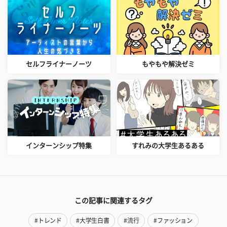
セルフライナーノーツ
もやもや解決ゼミ
インターンシップ特集
すれみの大学生あるある
この記事に関連するタグ
#トレンド
#大学生白書
#流行
#ファッション