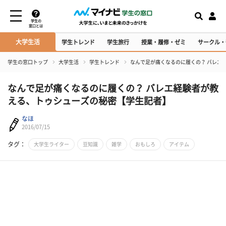
学生の
窓口とは
大学生活
学生トレンド
学生旅行
授業・履修・ゼミ
サークル・
学生の窓口トップ
大学生活
学生トレンド
なんで足が痛くなるのに履くの？ バレエ
なんで足が痛くなるのに履くの？ バレエ経験者が教
える、トゥシューズの秘密【学生記者】
なほ
2016/07/15
タグ：
大学生ライター
豆知識
雑学
おもしろ
アイテム