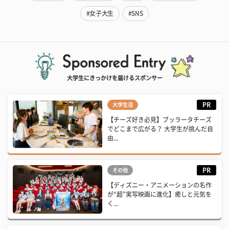
#女子大生
#SNS
大学生にきっかけを届けるスポンサー
PR
大学生活
【チーズ好き必見】ブッラータチーズ
でどこまで広がる？ 大学生が挑んだ自
由...
PR
その他
【ディズニー・アニメーションの名作
が“超”実写映画に進化】癒しと元気を
く...