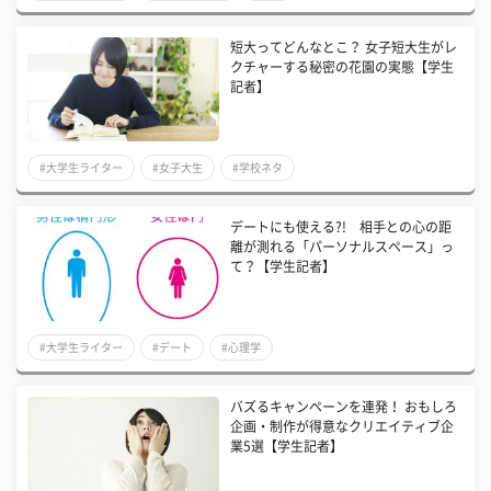
短大ってどんなとこ？ 女子短大生がレ
クチャーする秘密の花園の実態【学生
記者】
#大学生ライター
#女子大生
#学校ネタ
デートにも使える?! 相手との心の距
離が測れる「パーソナルスペース」っ
て？【学生記者】
#大学生ライター
#デート
#心理学
バズるキャンペーンを連発！ おもしろ
企画・制作が得意なクリエイティブ企
業5選【学生記者】