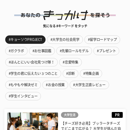
気になる #キーワード をタッチ
#キョーソウPROJECT
#大学生の社会見学
#留学ロードマップ
#ガクラボ
#お仕事図鑑
#先輩ロールモデル
#プレゼント
#ほんとにいい会社見つけ隊！
#恋愛特集
#学生の君に伝えたい３つのこと
#診断
#特集企画
#もやもや解決ゼミ
#お金の授業
#大学生正直レビュー
#学生インタビュー
PR
大学生活
【チーズ好き必見】ブッラータチーズ
でどこまで広がる？ 大学生が挑んだ自