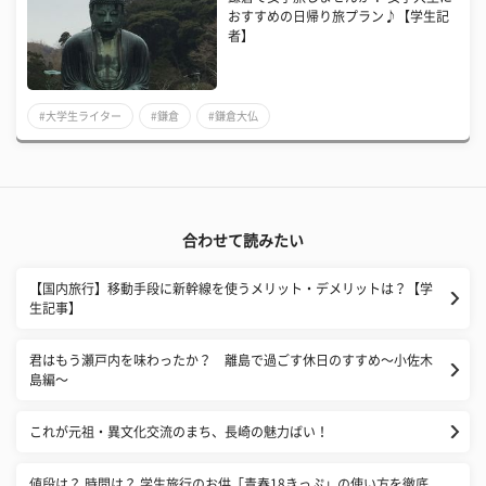
おすすめの日帰り旅プラン♪【学生記
者】
#大学生ライター
#鎌倉
#鎌倉大仏
合わせて読みたい
【国内旅行】移動手段に新幹線を使うメリット・デメリットは？【学
生記事】
君はもう瀬戸内を味わったか？ 離島で過ごす休日のすすめ〜小佐木
島編〜
これが元祖・異文化交流のまち、長崎の魅力ばい！
値段は？ 時間は？ 学生旅行のお供「青春18きっぷ」の使い方を徹底