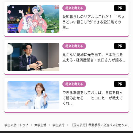
PR
将来を考える
愛知暮らしのリアルはこれだ！ “ちょ
うどいい暮らし”ができる愛知県での
生...
PR
将来を考える
見えない現場に光を当て、日本社会を
支える - 経済産業省・水口さんが語る...
PR
将来を考える
できる準備をしておけば、自信を持っ
て踏み出せる――ヒコロヒーが教えて
くれ...
学生の窓口トップ
大学生活
学生旅行
【国内旅行】移動手段に高速バスを使うメリッ