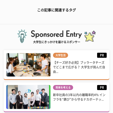
この記事に関連するタグ
大学生にきっかけを届けるスポンサー
PR
大学生活
【チーズ好き必見】ブッラータチーズ
でどこまで広がる？ 大学生が挑んだ自
由...
PR
将来を考える
新卒社員の3年以内の離職率約4% イン
フラを“錆び”から守るナカボーテッ...