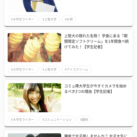
#大学生ライター
#上智大学
#お得
上智大の隠れた名物！ 学食にある「期
間限定ソフトクリーム」を1年間食べ続
けてみた！【学生記者】
#大学生ライター
#上智大学
#アイスクリーム
​コミュ障大学生が今すぐカメラを始め
るべき3つの理由【学生記者】
#大学生ライター
#コミュニケーション
#趣味
鎌倉で女子旅しませんか？ 女子大生に