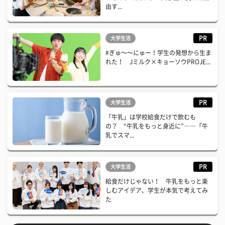
由す...
PR
大学生活
#ぎゅ〜〜にゅー！学生の発想から生ま
れた！ Jミルク×キョーソウPROJE...
PR
大学生活
「牛乳」は学校給食だけで飲むも
の？ “牛乳をもっと身近に”――「牛
乳でスマ...
PR
大学生活
給食だけじゃない！ 牛乳をもっと楽
しむアイデア、学生が本気で考えてみ
た