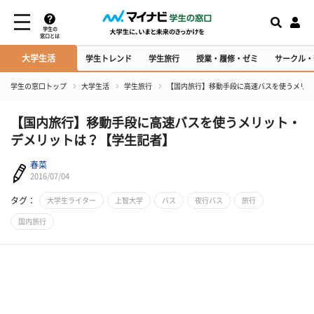
学生の
窓口とは
大学生活
学生トレンド
学生旅行
授業・履修・ゼミ
サークル・
学生の窓口トップ
大学生活
学生旅行
【国内旅行】移動手段に高速バスを使うメリッ
【国内旅行】移動手段に高速バスを使うメリット・
デメリットは？【学生記者】
春菜
2016/07/04
タグ：
大学生ライター
上智大学
バス
夜行バス
旅行
国内旅行