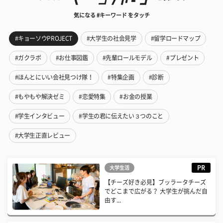
気になる #キーワード をタッチ
#キョーソウPROJECT
#大学生の社会見学
#留学ロードマップ
#ガクラボ
#お仕事図鑑
#先輩ロールモデル
#プレゼント
#ほんとにいい会社見つけ隊！
#特集企画
#診断
#もやもや解決ゼミ
#恋愛特集
#お金の授業
#学生インタビュー
#学生の君に伝えたい３つのこと
#大学生正直レビュー
PR
大学生活
【チーズ好き必見】ブッラータチーズ
でどこまで広がる？ 大学生が挑んだ自
由す...