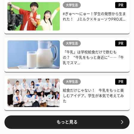
PR
大学生活
#ぎゅ〜〜にゅー！学生の発想から生ま
れた！ Jミルク×キョーソウPROJE...
PR
大学生活
「牛乳」は学校給食だけで飲むも
の？ “牛乳をもっと身近に”――「牛
乳でスマ...
PR
大学生活
給食だけじゃない！ 牛乳をもっと楽
しむアイデア、学生が本気で考えてみ
た
もっと見る