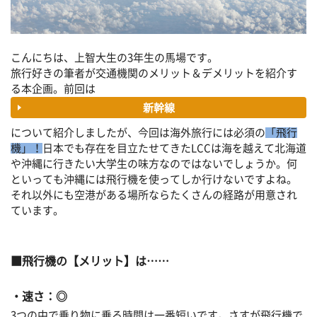
こんにちは、上智大生の3年生の馬場です。
旅行好きの筆者が交通機関のメリット＆デメリットを紹介す
る本企画。前回は
新幹線
について紹介しましたが、今回は海外旅行には必須の
「飛行
機」！
日本でも存在を目立たせてきたLCCは海を越えて北海道
や沖縄に行きたい大学生の味方なのではないでしょうか。何
といっても沖縄には飛行機を使ってしか行けないですよね。
それ以外にも空港がある場所ならたくさんの経路が用意され
ています。
■飛行機の【メリット】は……
・速さ：◎
3つの中で乗り物に乗る時間は一番短いです。さすが飛行機で