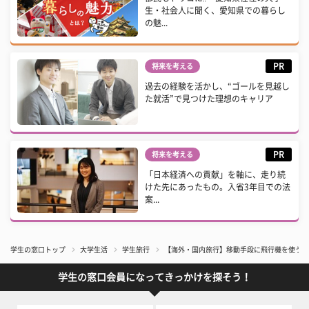
生・社会人に聞く、愛知県での暮らし
の魅...
PR
将来を考える
過去の経験を活かし、“ゴールを見越し
た就活”で見つけた理想のキャリア
PR
将来を考える
「日本経済への貢献」を軸に、走り続
けた先にあったもの。入省3年目での法
案...
学生の窓口トップ
大学生活
学生旅行
【海外・国内旅行】移動手段に飛行機を使うメ
学生の窓口会員になってきっかけを探そう！