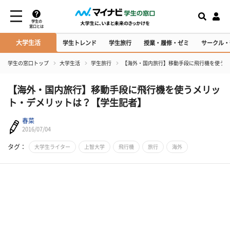
学生の
窓口とは
大学生活
学生トレンド
学生旅行
授業・履修・ゼミ
サークル・
学生の窓口トップ
大学生活
学生旅行
【海外・国内旅行】移動手段に飛行機を使うメ
【海外・国内旅行】移動手段に飛行機を使うメリッ
ト・デメリットは？【学生記者】
春菜
2016/07/04
タグ：
大学生ライター
上智大学
飛行機
旅行
海外