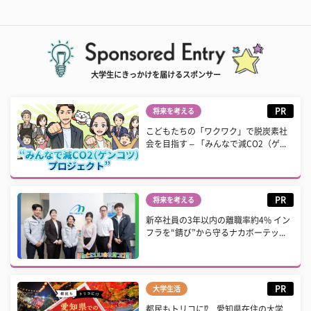
大学生にきっかけを届けるスポンサー
PR
将来を考える
こどもたちの「ワクワク」で脱炭素社
会を目指す – 「みんなで減CO2（ゲ...
PR
将来を考える
新卒社員の3年以内の離職率約4% イン
フラを“錆び”から守るナカボーテッ...
PR
大学生活
都民もトリコに⁉ 愛知県在住の大学