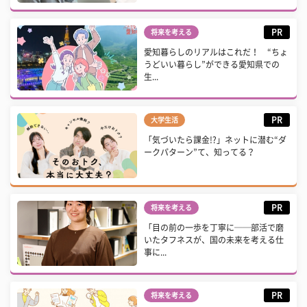
PR
将来を考える
愛知暮らしのリアルはこれだ！ “ちょ
うどいい暮らし”ができる愛知県での
生...
PR
大学生活
「気づいたら課金!?」ネットに潜む“ダ
ークパターン”て、知ってる？
PR
将来を考える
「目の前の一歩を丁寧に──部活で磨
いたタフネスが、国の未来を考える仕
事に...
PR
将来を考える