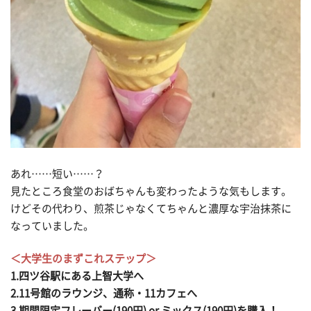
あれ……短い……？
見たところ食堂のおばちゃんも変わったような気もします。
けどその代わり、煎茶じゃなくてちゃんと濃厚な宇治抹茶に
なっていました。
＜大学生のまずこれステップ＞
1.四ツ谷駅にある上智大学へ
2.11号館のラウンジ、通称・11カフェへ
3.期間限定フレーバー(190円) or ミックス(190円)を購入！