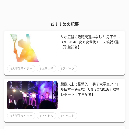
おすすめの記事
リオ五輪で活躍間違いなし！ 男子テニ
スのBIG4に次ぐ次世代エース候補3選
【学生記者】
#大学生ライター
#上智大学
#スポーツ
想像以上に衝撃的！ 男子大学生アイド
ル日本一決定戦「UNIBOY2016」取材
レポート【学生記者】
#大学生ライター
#アイドル
#イベント