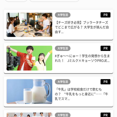
PR
大学生活
【チーズ好き必見】ブッラータチーズ
でどこまで広がる？ 大学生が挑んだ自
由す...
PR
大学生活
#ぎゅ〜〜にゅー！学生の発想から生ま
れた！ Jミルク×キョーソウPROJE...
PR
大学生活
「牛乳」は学校給食だけで飲むも
の？ “牛乳をもっと身近に”――「牛
乳でスマ...
PR
大学生活