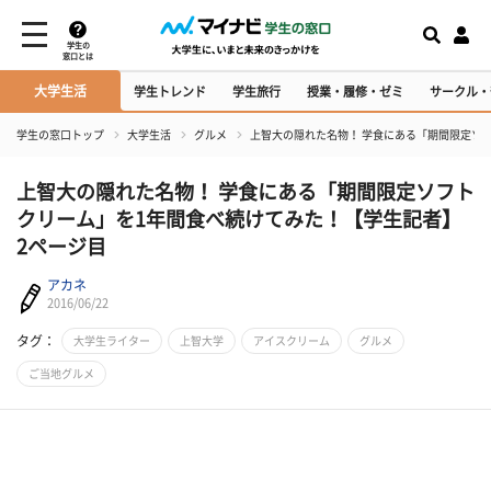
学生の
窓口とは
大学生活
学生トレンド
学生旅行
授業・履修・ゼミ
サークル・
学生の窓口トップ
大学生活
グルメ
上智大の隠れた名物！ 学食にある「期間限定ソ
上智大の隠れた名物！ 学食にある「期間限定ソフト
クリーム」を1年間食べ続けてみた！【学生記者】
2ページ目
アカネ
2016/06/22
タグ：
大学生ライター
上智大学
アイスクリーム
グルメ
ご当地グルメ