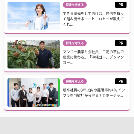
PR
将来を考える
できる準備をしておけば、自信を持っ
て踏み出せる――ヒコロヒーが教えて
くれ...
PR
将来を考える
マンゴー農家と会社員、二足の草鞋で
農業に携わる。「沖縄ゴールデンマン
ゴー...
PR
将来を考える
新卒社員の3年以内の離職率約4% イン
フラを“錆び”から守るナカボーテッ...