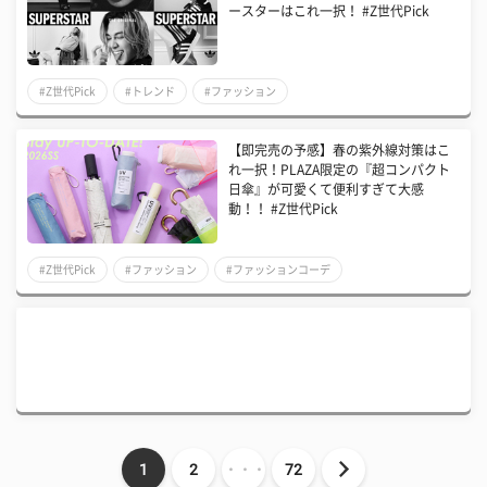
ースターはこれ一択！ #Z世代Pick
#Z世代Pick
#トレンド
#ファッション
【即完売の予感】春の紫外線対策はこ
れ一択！PLAZA限定の『超コンパクト
日傘』が可愛くて便利すぎて大感
動！！ #Z世代Pick
#Z世代Pick
#ファッション
#ファッションコーデ
1
2
・・・
72