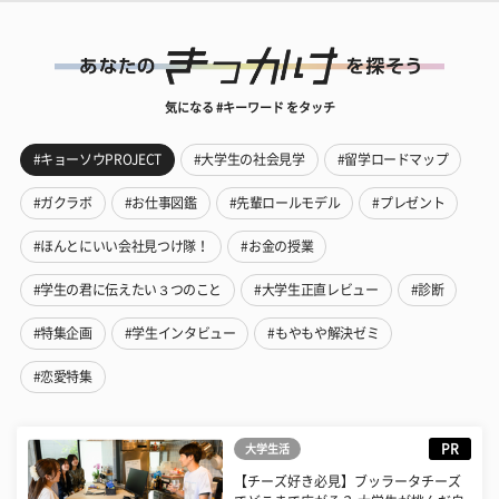
気になる #キーワード をタッチ
#キョーソウPROJECT
#大学生の社会見学
#留学ロードマップ
#ガクラボ
#お仕事図鑑
#先輩ロールモデル
#プレゼント
#ほんとにいい会社見つけ隊！
#お金の授業
#学生の君に伝えたい３つのこと
#大学生正直レビュー
#診断
#特集企画
#学生インタビュー
#もやもや解決ゼミ
#恋愛特集
PR
大学生活
【チーズ好き必見】ブッラータチーズ