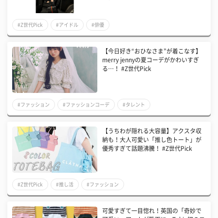
#Z世代Pick
#アイドル
#俳優
【今日好き“おひなさま”が着こなす】
merry jennyの夏コーデがかわいすぎ
る…！ #Z世代Pick
#ファッション
#ファッションコーデ
#タレント
【うちわが隠れる大容量】アクスタ収
納も！大人可愛い「推し色トート」が
優秀すぎて話題沸騰！ #Z世代Pick
#Z世代Pick
#推し活
#ファッション
可愛すぎて一目惚れ！英国の「奇妙で