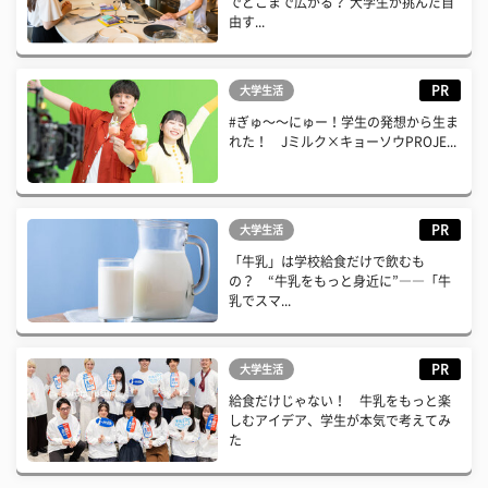
でどこまで広がる？ 大学生が挑んだ自
由す...
PR
大学生活
#ぎゅ〜〜にゅー！学生の発想から生ま
れた！ Jミルク×キョーソウPROJE...
PR
大学生活
「牛乳」は学校給食だけで飲むも
の？ “牛乳をもっと身近に”――「牛
乳でスマ...
PR
大学生活
給食だけじゃない！ 牛乳をもっと楽
しむアイデア、学生が本気で考えてみ
た