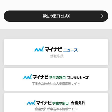
学生の窓口 公式X
学生のための社会人準備応援サイト
合宿免許が申込める情報サイト