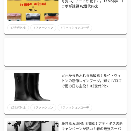
可愛い」アートが靴下に。Tabio初のコ
ラボが話題 #Z世代Pick
#Z世代Pick
#ファッション
#ファッションコーデ
足元からあふれる高級感！ルイ・ヴィ
トンの新作レインブーツ。輝くLVロゴ
で雨の日も主役！ #Z世代Pick
#Z世代Pick
#ファッション
#ファッションコーデ
藤井風＆JENNIE降臨！アディダスの新
キャンペーンが熱い！春の最強スーパ