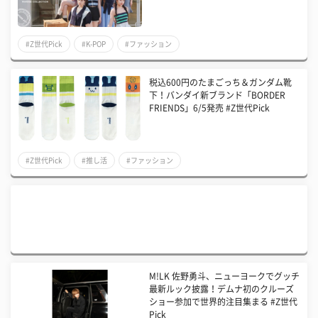
#Z世代Pick
#K-POP
#ファッション
税込600円のたまごっち＆ガンダム靴
下！バンダイ新ブランド「BORDER
FRIENDS」6/5発売 #Z世代Pick
#Z世代Pick
#推し活
#ファッション
M!LK 佐野勇斗、ニューヨークでグッチ
最新ルック披露！デムナ初のクルーズ
ショー参加で世界的注目集まる #Z世代
Pick