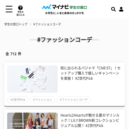
学生の
窓口とは
学生の窓口トップ
#ファッションコーデ
#ファッションコーデ
全
712
件
街に出られるパジャマ「Chill ST」！セ
ットアップ購入で嬉しいキャンペーン
を実施！ #Z世代Pick
#Z世代Pick
#ファッション
#ファッションコーデ
Hearts2Heartsが魅せる夏のマリンル
ック！LILY BROWN新コレクションビ
ジュアル公開！ #Z世代Pick