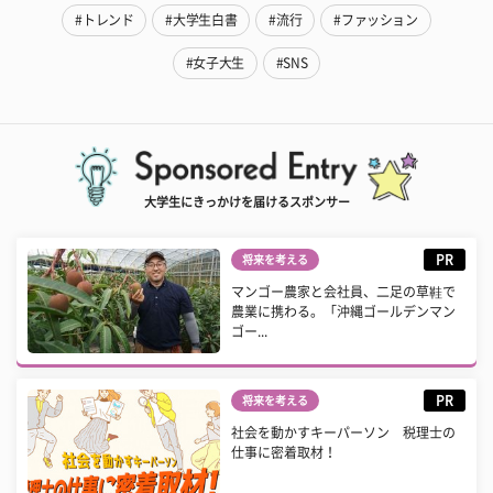
#トレンド
#大学生白書
#流行
#ファッション
#女子大生
#SNS
大学生にきっかけを届けるスポンサー
PR
将来を考える
マンゴー農家と会社員、二足の草鞋で
農業に携わる。「沖縄ゴールデンマン
ゴー...
PR
将来を考える
社会を動かすキーパーソン 税理士の
仕事に密着取材！