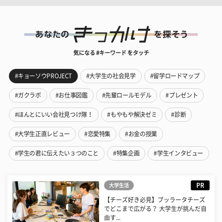
気になる #キーワード をタッチ
#キョーソウPROJECT
#大学生の社会見学
#留学ロードマップ
#ガクラボ
#お仕事図鑑
#先輩ロールモデル
#プレゼント
#ほんとにいい会社見つけ隊！
#もやもや解決ゼミ
#診断
#大学生正直レビュー
#恋愛特集
#お金の授業
#学生の君に伝えたい３つのこと
#特集企画
#学生インタビュー
PR
大学生活
【チーズ好き必見】ブッラータチーズ
でどこまで広がる？ 大学生が挑んだ自
由す...