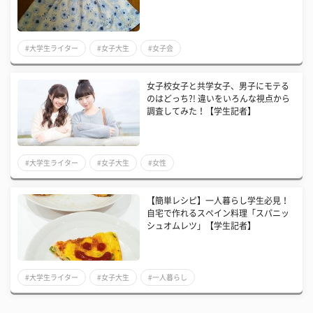
#大学生ライター
#女子大生
#女子会
女子校女子と共学女子、男子にモテる
のはどっち?! 違いをいろんな視点から
調査してみた！【学生記者】
#大学生ライター
#女子大生
#女性
【簡単レシピ】一人暮らし学生必見！
自宅で作れるスペイン料理「スパニッ
シュオムレツ」【学生記者】
#大学生ライター
#女子大生
#一人暮らし