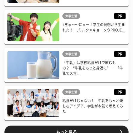
PR
大学生活
#ぎゅ〜〜にゅー！学生の発想から生ま
れた！ Jミルク×キョーソウPROJE...
PR
大学生活
「牛乳」は学校給食だけで飲むも
の？ “牛乳をもっと身近に”――「牛
乳でスマ...
PR
大学生活
給食だけじゃない！ 牛乳をもっと楽
しむアイデア、学生が本気で考えてみ
た
もっと見る