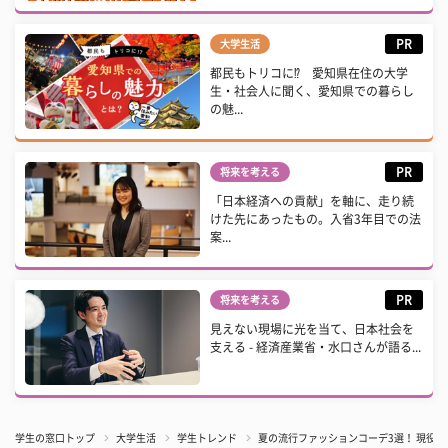
PR
大学生活
都民もトリコに⁉ 愛知県在住の大学
生・社会人に聞く、愛知県での暮らし
の魅...
PR
将来を考える
「日本経済への貢献」を軸に、走り続
けた先にあったもの。入省3年目での法
案...
PR
将来を考える
見えない現場に光を当て、日本社会を
支える - 経済産業省・水口さんが語る...
学生の窓口トップ
大学生活
学生トレンド
夏の流行ファッションコーデ3選！ 現役