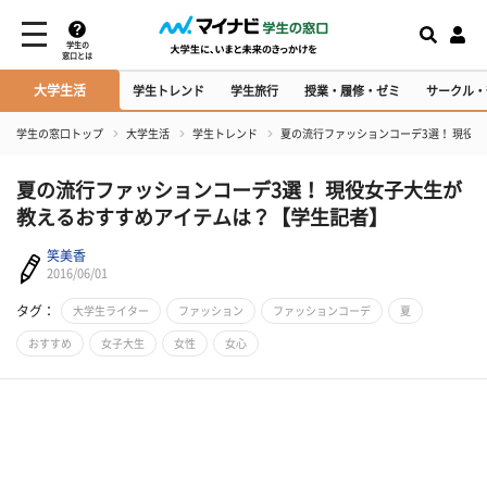
学生の
窓口とは
大学生活
学生トレンド
学生旅行
授業・履修・ゼミ
サークル・
学生の窓口トップ
大学生活
学生トレンド
夏の流行ファッションコーデ3選！ 現役
夏の流行ファッションコーデ3選！ 現役女子大生が
教えるおすすめアイテムは？【学生記者】
笑美香
2016/06/01
タグ：
大学生ライター
ファッション
ファッションコーデ
夏
おすすめ
女子大生
女性
女心