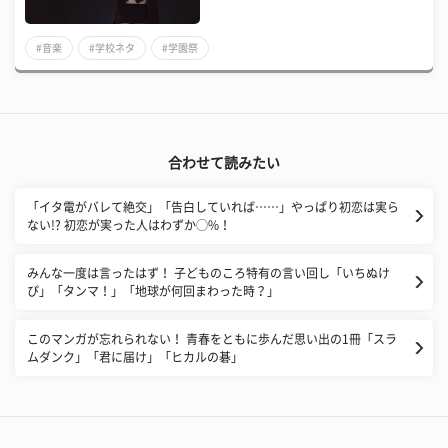
#音楽
#学校ネタ
#学園祭
合わせて読みたい
「イタ電がバレて絶交」「告白していれば……」やっぱり初恋は実ら
ない!? 初恋が実った人はわずか◯%！
みんな一度は言ったはず！ 子どものころ特有の言い回し「いちぬけ
ぴ」「タンマ！」「地球が何回まわった時？」
このマンガが忘れられない！ 青春をともに歩んだ思い出の1冊「スラ
ムダンク」「君に届け」「ヒカルの碁」