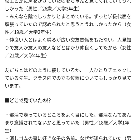
校生とかに声をかけていたのをちゃんと見てくれていてうれ
しかった（男性／26歳／大学3年生）
・みんなを陰でしっかりとまとめている。ずっと学級代表を
頑張っていたので認められたと思うとうれしかったから（女
性／19歳／大学2年生）
・仲良い人とはよく喋るが広い交友関係をもたない。人見知
りで友人か友人の友人などとばかり仲良くしてたから（女性
／21歳／大学4年生）
友だちとはどのように接しているか、一人ひとりチェックし
ている先生。クラス内での立ち位置についてもしっかり見て
います。
■どこで見ていたの!?
・部活で走っているところをよく目にした。部活なんてあん
まり意識されてないかと思っていた（男性／18歳／大学1年
生）
・消しゴムの裏に好きな子の名前。なぜが知られていた（男