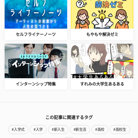
セルフライナーノーツ
もやもや解決ゼミ
インターンシップ特集
すれみの大学生あるある
この記事に関連するタグ
#入学式
#入学
#新入生
#新生活
#高校
#高校生