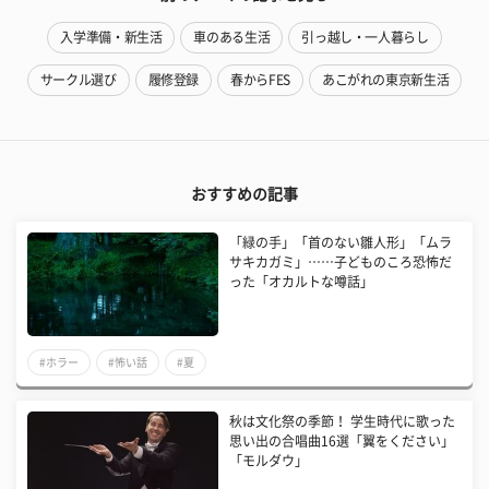
入学準備・新生活
車のある生活
引っ越し・一人暮らし
サークル選び
履修登録
春からFES
あこがれの東京新生活
おすすめの記事
「緑の手」「首のない雛人形」「ムラ
サキカガミ」……子どものころ恐怖だ
った「オカルトな噂話」
#ホラー
#怖い話
#夏
秋は文化祭の季節！ 学生時代に歌った
思い出の合唱曲16選「翼をください」
「モルダウ」