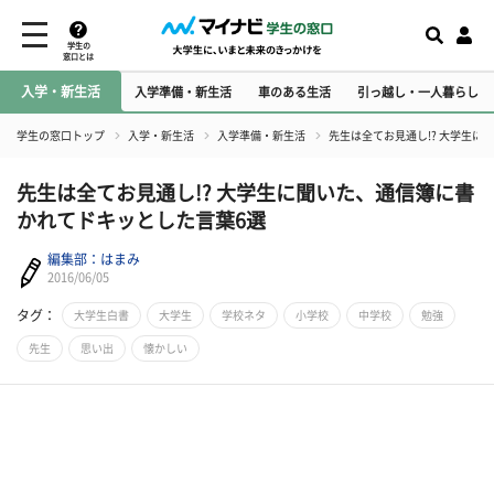
学生の
窓口とは
入学・新生活
入学準備・新生活
車のある生活
引っ越し・一人暮らし
学生の窓口トップ
入学・新生活
入学準備・新生活
先生は全てお見通し!? 大学生に
先生は全てお見通し!? 大学生に聞いた、通信簿に書
かれてドキッとした言葉6選
編集部：はまみ
2016/06/05
タグ：
大学生白書
大学生
学校ネタ
小学校
中学校
勉強
先生
思い出
懐かしい