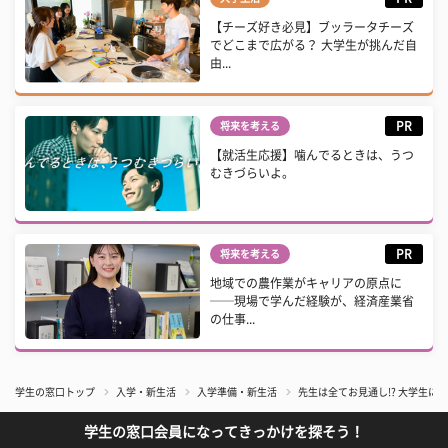
【チーズ好き必見】ブッラータチーズ
でどこまで広がる？ 大学生が挑んだ自
由...
PR
将来を考える
【就活生応援】噛んでるときは、うつ
むきづらいよ。
PR
将来を考える
地域での農作業がキャリアの原点に
──現場で学んだ経験が、経済産業省
の仕事...
学生の窓口トップ
入学・新生活
入学準備・新生活
先生は全てお見通し!? 大学生に
学生の窓口会員になってきっかけを探そう！