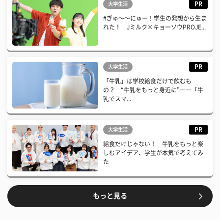
PR
大学生活
#ぎゅ〜〜にゅー！学生の発想から生ま
れた！ Jミルク×キョーソウPROJE...
PR
大学生活
「牛乳」は学校給食だけで飲むも
の？ “牛乳をもっと身近に”――「牛
乳でスマ...
PR
大学生活
給食だけじゃない！ 牛乳をもっと楽
しむアイデア、学生が本気で考えてみ
た
もっと見る