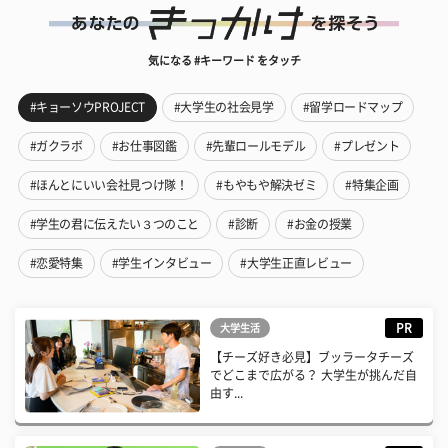
気になる #キーワード をタッチ
#キョーソウPROJECT
#大学生の社会見学
#留学ロードマップ
#ガクラボ
#お仕事図鑑
#先輩ロールモデル
#プレゼント
#ほんとにいい会社見つけ隊！
#もやもや解決ゼミ
#特集企画
#学生の君に伝えたい３つのこと
#診断
#お金の授業
#恋愛特集
#学生インタビュー
#大学生正直レビュー
PR
大学生活
【チーズ好き必見】ブッラータチーズ
でどこまで広がる？ 大学生が挑んだ自
由す...