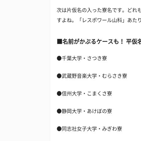
次は片仮名の入った寮名です。どれ
すよね。「レスポワール山科」あた
■名前がかぶるケースも！ 平仮
●千葉大学・さつき寮
●武蔵野音楽大学・むらさき寮
●信州大学・こまくさ寮
●静岡大学・あけぼの寮
●同志社女子大学・みぎわ寮