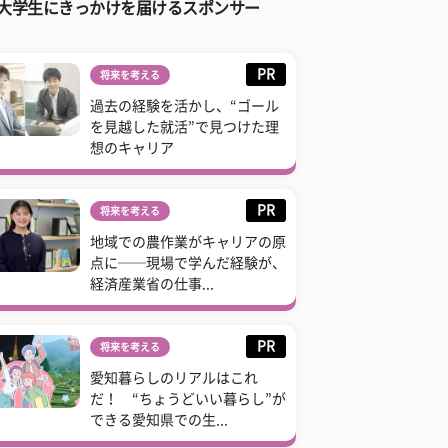
大学生にきっかけを届けるスポンサー
PR
将来を考える
過去の経験を活かし、“ゴール
を見越した就活”で見つけた理
想のキャリア
PR
将来を考える
地域での農作業がキャリアの原
点に──現場で学んだ経験が、
経済産業省の仕事...
PR
将来を考える
愛知暮らしのリアルはこれ
だ！ “ちょうどいい暮らし”が
できる愛知県での生...