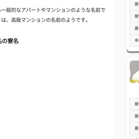
開
も一般的なアパートやマンションのような名前で
開
りは、高級マンションの名前のようです。
募
名の寮名
申
開
開
募