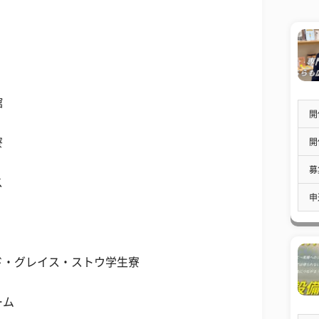
館
開
寮
開
募
ス
申
ド・グレイス・ストウ学生寮
ーム