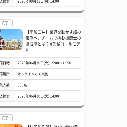
込締切
2026年08月31日(月) 14:00
終了
【商船三井】世界を動かす船の
裏側へ。チームで挑む機関士の
達成感とは？ #先輩ロールモデ
ル
催日時
2026年06月30日(火) 15:00〜15:50
催場所
オンラインにて実施
集人数
300名
込締切
2026年06月30日(火) 14:00
終了
【村田製作所】BtoBの魅力発