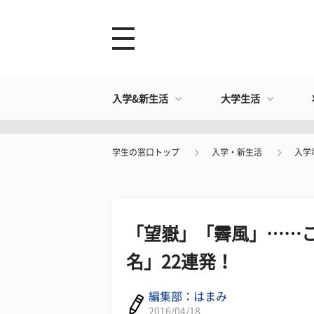
入学&新生活
大学生活
学生の窓口トップ
入学・新生活
入学
「望嶽」「霽風」……こ
名」22連発！
編集部：はまみ
2016/04/18