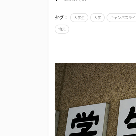
タグ：
大学生
大学
キャンパスライ
地元