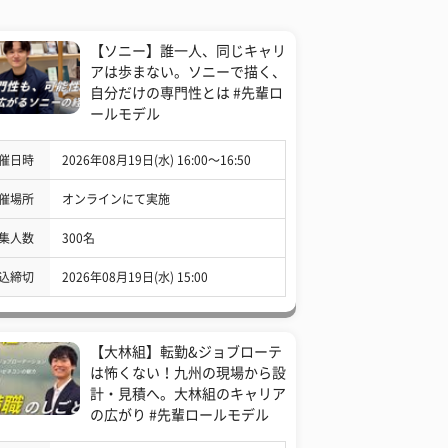
【ソニー】誰一人、同じキャリ
アは歩まない。ソニーで描く、
自分だけの専門性とは #先輩ロ
ールモデル
催日時
2026年08月19日(水) 16:00〜16:50
催場所
オンラインにて実施
集人数
300名
込締切
2026年08月19日(水) 15:00
【大林組】転勤&ジョブローテ
は怖くない！九州の現場から設
計・見積へ。大林組のキャリア
の広がり #先輩ロールモデル