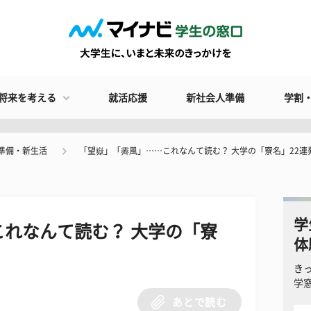
将来を考える
就活応援
新社会人準備
学割
準備・新生活
「望嶽」「霽風」……これなんて読む？ 大学の「寮名」22連
学
れなんて読む？ 大学の「寮
体
き
学
あとで読む