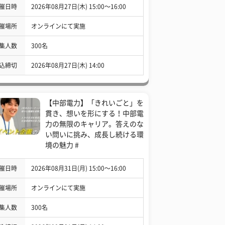
催日時
2026年08月27日(木) 15:00〜16:00
催場所
オンラインにて実施
集人数
300名
込締切
2026年08月27日(木) 14:00
【中部電力】「きれいごと」を
貫き、想いを形にする！中部電
力の無限のキャリア。答えのな
い問いに挑み、成長し続ける環
境の魅力 #
催日時
2026年08月31日(月) 15:00〜16:00
催場所
オンラインにて実施
集人数
300名