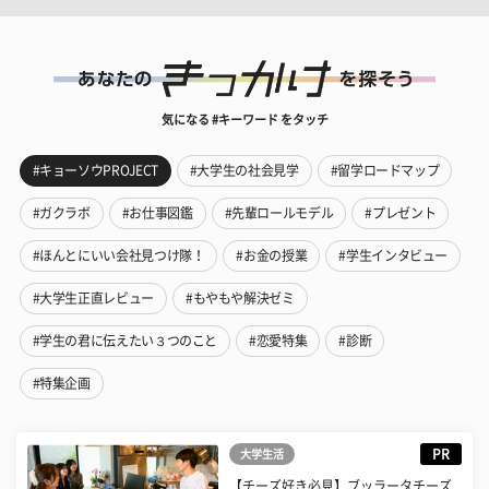
気になる #キーワード をタッチ
#キョーソウPROJECT
#大学生の社会見学
#留学ロードマップ
#ガクラボ
#お仕事図鑑
#先輩ロールモデル
#プレゼント
#ほんとにいい会社見つけ隊！
#お金の授業
#学生インタビュー
#大学生正直レビュー
#もやもや解決ゼミ
#学生の君に伝えたい３つのこと
#恋愛特集
#診断
#特集企画
PR
大学生活
【チーズ好き必見】ブッラータチーズ