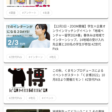
#調査
#アンケート
#友達
【12月3日・ZOOM開催】学生×企業オ
ンラインマッチングイベント「地域ベ
ンチャー留学2024春」春休みは地域で
インターンシップ。14地域の受け入れ
先企業と200名の学生が参加 #Z世代
Pick
#Z世代Pick
#インターン
#地元
この秋、くまモンプロデュースによる
イベントがスタート「くま博2022」10
月8日より開催だモン！ #Z世代Pick
#Z世代Pick
#地元
#イベント
地域創生ってどういうこと？ その意味