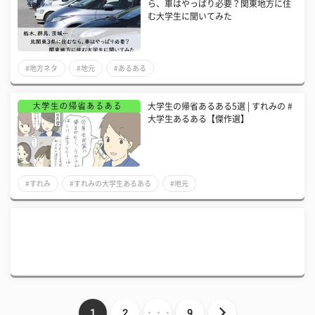
ら、車はやっぱり必要？関東地方に住
む大学生に聞いてみた
#地方ネタ
#地元
#あるある
大学生の帰省あるある5選 | すれみの #
大学生あるある【傑作選】
#すれみ
#すれみの大学生あるある
#地元
1
2
・・・
9