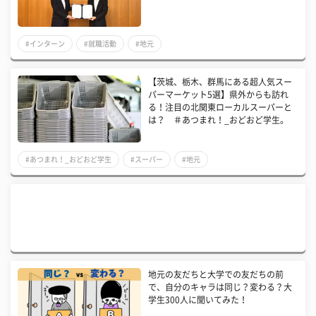
#インターン
#就職活動
#地元
【茨城、栃木、群馬にある超人気スー
パーマーケット5選】県外からも訪れ
る！注目の北関東ローカルスーパーと
は？ ＃あつまれ！_おどおど学生。
#あつまれ！_おどおど学生
#スーパー
#地元
地元の友だちと大学での友だちの前
で、自分のキャラは同じ？変わる？大
学生300人に聞いてみた！