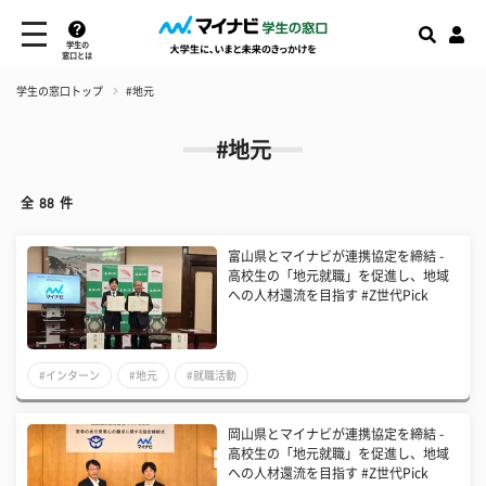
学生の
窓口とは
学生の窓口トップ
#地元
#地元
全
88
件
富山県とマイナビが連携協定を締結 -
高校生の「地元就職」を促進し、地域
への人材還流を目指す #Z世代Pick
#インターン
#地元
#就職活動
岡山県とマイナビが連携協定を締結 -
高校生の「地元就職」を促進し、地域
への人材還流を目指す #Z世代Pick