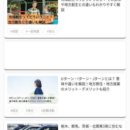
や地方創生との違いもわかりやすく解
説
#用語
#一般常識
#地元
Uターン・Iターン・Jターンとは？ 意
味や違いを解説！地方移住・地方就業
のメリット・デメリットも紹介
#就活
#地元
#就職活動
栃木、群馬、茨城…北関東3県に住むな