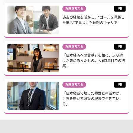
PR
将来を考える
過去の経験を活かし、“ゴールを見越し
た就活”で見つけた理想のキャリア
PR
将来を考える
「日本経済への貢献」を軸に、走り続
けた先にあったもの。入省3年目での法
案...
PR
将来を考える
「日本縦断で培った視野と判断力が、
世界を動かす政策の現場で生きてい
る」