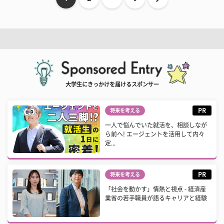
大学生にきっかけを届けるスポンサー
PR
将来を考える
一人で悩んでいた就活を、相談しなが
ら前へ! エージェントを活用して内々
定...
PR
将来を考える
「社会を動かす」情熱と視点 - 経済産
業省の若手職員が語るキャリアと経験