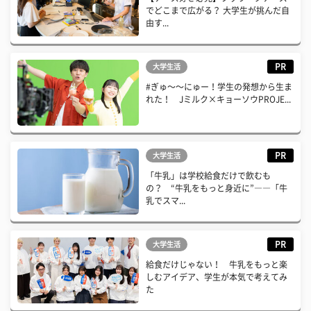
でどこまで広がる？ 大学生が挑んだ自
由す...
PR
大学生活
#ぎゅ〜〜にゅー！学生の発想から生ま
れた！ Jミルク×キョーソウPROJE...
PR
大学生活
「牛乳」は学校給食だけで飲むも
の？ “牛乳をもっと身近に”――「牛
乳でスマ...
PR
大学生活
給食だけじゃない！ 牛乳をもっと楽
しむアイデア、学生が本気で考えてみ
た