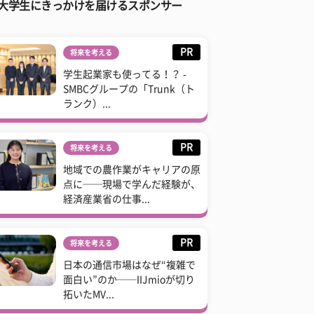
大学生にきっかけを届けるスポンサー
PR
将来を考える
学生起業家も使ってる！？ -
SMBCグループの「Trunk（ト
ランク）...
PR
将来を考える
地域での農作業がキャリアの原
点に──現場で学んだ経験が、
経済産業省の仕事...
PR
将来を考える
日本の通信市場はなぜ“複雑で
面白い”のか──IIJmioが切り
拓いたMV...