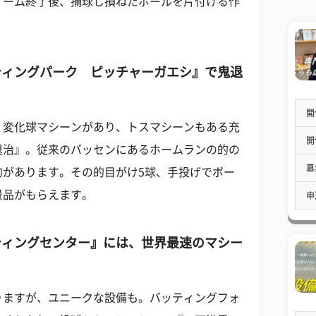
ゲーム終了後、捕球し損ねたボールを片付ける作
ティングパーク ピッチャーガエシ』で鬼退
開
、変化球マシーンがあり、トスマシーンもある充
開
退治』。従来のバッセンにあるホームランの的の
募
的があります。その的目がけ5球、手投げでボー
景品がもらえます。
申
ティングセンター』には、世界最速のマシー
りますが、ユニークな設備も。バッティングフォ