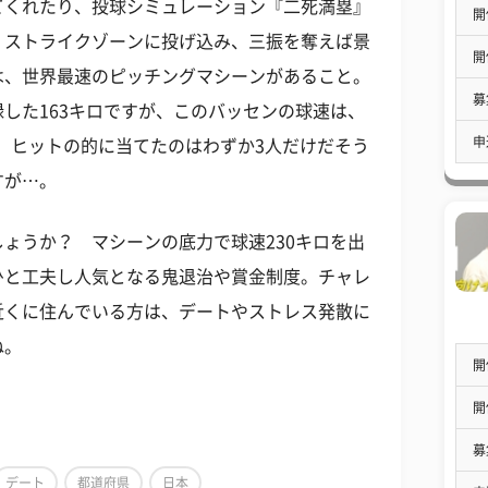
てくれたり、投球シミュレーション『二死満塁』
開
。ストライクゾーンに投げ込み、三振を奪えば景
開
は、世界最速のピッチングマシーンがあること。
募
した163キロですが、このバッセンの球速は、
申
み、ヒットの的に当てたのはわずか3人だけだそう
すが…。
ょうか？ マシーンの底力で球速230キロを出
ひと工夫し人気となる鬼退治や賞金制度。チャレ
近くに住んでいる方は、デートやストレス発散に
ね。
開
開
募
デート
都道府県
日本