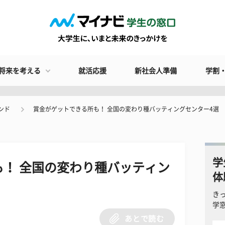
将来を考える
就活応援
新社会人準備
学割
ンド
賞金がゲットできる所も！ 全国の変わり種バッティングセンター4選
学
！ 全国の変わり種バッティン
体
き
学
あとで読む