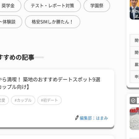
奨学金
テスト・レポート対策
学園祭
ト体験談
格安SIMしか勝たん！
開
開
すすめの記事
募
申
から満喫！ 築地のおすすめデートスポット9選
カップル向け】
恋愛
#カップル
#初デート
編集部：はまみ