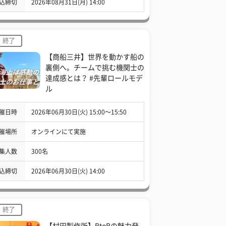
込締切
2026年08月31日(月) 14:00
終了
【商船三井】世界を動かす船の
裏側へ。チームで挑む機関士の
達成感とは？ #先輩ロールモデ
ル
催日時
2026年06月30日(火) 15:00〜15:50
催場所
オンラインにて実施
集人数
300名
込締切
2026年06月30日(火) 14:00
終了
【村田製作所】BtoBの魅力発