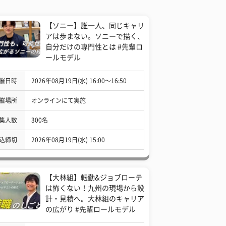
【ソニー】誰一人、同じキャリ
アは歩まない。ソニーで描く、
自分だけの専門性とは #先輩ロ
ールモデル
催日時
2026年08月19日(水) 16:00〜16:50
催場所
オンラインにて実施
集人数
300名
込締切
2026年08月19日(水) 15:00
【大林組】転勤&ジョブローテ
は怖くない！九州の現場から設
計・見積へ。大林組のキャリア
の広がり #先輩ロールモデル