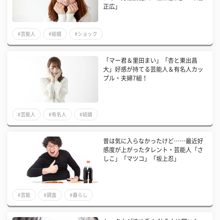
正広」
#芸能人
#結婚
#ショック
「マー君＆里田まい」「杏と東出昌
大」好感が持てる芸能人＆有名人カッ
プル・夫婦7組！
#芸能人
#有名人
#結婚
昔は気に入らなかったけど……最近好
感度が上がったタレント・芸能人「さ
しこ」「マツコ」「坂上忍」
#芸能
#調査
#暮らし