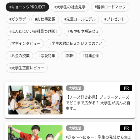
#キョーソウPROJECT
#大学生の社会見学
#留学ロードマップ
#ガクラボ
#お仕事図鑑
#先輩ロールモデル
#プレゼント
#ほんとにいい会社見つけ隊！
#もやもや解決ゼミ
#学生インタビュー
#学生の君に伝えたい３つのこと
#お金の授業
#恋愛特集
#診断
#特集企画
#大学生正直レビュー
PR
大学生活
【チーズ好き必見】ブッラータチーズ
でどこまで広がる？ 大学生が挑んだ自
由す...
PR
大学生活
#ぎゅ〜〜にゅー！学生の発想から生ま