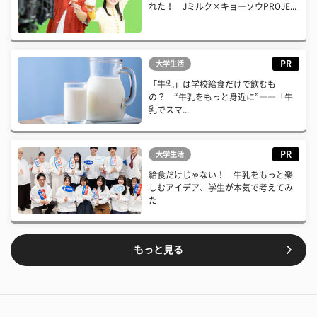
れた！ Jミルク×キョーソウPROJE...
PR
大学生活
「牛乳」は学校給食だけで飲むも
の？ “牛乳をもっと身近に”――「牛
乳でスマ...
PR
大学生活
給食だけじゃない！ 牛乳をもっと楽
しむアイデア、学生が本気で考えてみ
た
もっと見る