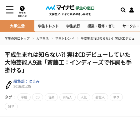
学生の
窓口とは
大学生活
学生トレンド
学生旅行
授業・履修・ゼミ
サークル・
学生の窓口トップ
大学生活
学生トレンド
平成生まれは知らない?! 実はCDデビュ
平成生まれは知らない?! 実はCDデビューしていた
大物芸能人9選「斎藤工：インディーズで作詞も手
掛ける」
編集部：はまみ
2016/01/25
タグ：
平成
CD
音楽
有名人
人気
芸能人
ネタ
雑学