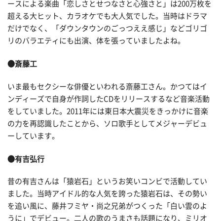
ースによる楽曲「恋しさとせつなさと心強さと」は200万枚を
超える大ヒット、カラオケでも大人気でした。当時はドラマ
だけでなく、「ダウンタウンのごっつええ感じ」などゴリゴ
リのバラエティにも出演、体を張っていましたよね。
●斎藤工
いま最もセクシーな俳優といわれる斎藤工さん。かつてはイ
ンディーズで自身が作詞したCDをリリースするなど音楽活動
をしていました。2011年には東日本大震災をきっかけに音楽
の力を再認識したことから、ソロ歌手としてメジャーデビュ
ーしています。
●有吉弘行
昔の有吉さんは「猿岩石」というお笑いコンビで活動してい
ました。当時アイドル的な人気を誇った猿岩石は、その勢い
を追い風に、藤井フミヤ・尚之兄弟がつくった「白い雲のよ
うに」でデビュー。二人の歌のうまさも話題になり、ミリオ