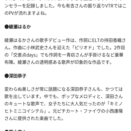
ンセラーを記録しました。今も有吉さんの振り返りVTRではこ
のPVが流れますよね。
●綾瀬はるか
綾瀬はるかさんの歌手デビュー作は、作詞にELTの持田香織さ
ん。作曲に小林武史さんを迎えた「ピリオド」でした。2作目
の「交差点days」でも作詞を一青窈さんが手掛けるなど豪華
布陣。綾瀬さんの透明感ある歌声が印象的な作品です。
●深田恭子
変わらぬ美しさが常に話題になる深田恭子さんも、かつては
歌を出しています。中でも、ポップなメロディと、深田さん
のキュートな歌声で、女子たちに大人気だったのが「キミノ
ヒトミニコイシテル」。元ピチカート・ファイヴの小西康陽
さんに提供された楽曲でした。