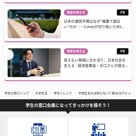
PR
将来を考える
日本の通信市場はなぜ“複雑で面白
い”のか──IIJmioが切り拓いたMV...
PR
将来を考える
見えない現場に光を当て、日本社会を
支える - 経済産業省・水口さんが語る...
学生の窓口トップ
大学生活
学生トレンド
平成生まれは知らない?! 実はCDデビュ
学生の窓口会員になってきっかけを探そう！