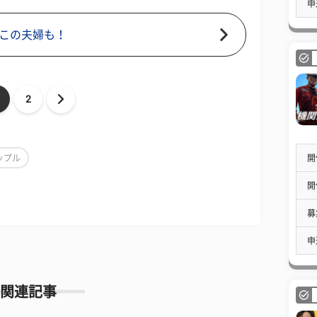
申
この夫婦も！
2
開
ップル
開
募
申
関連記事