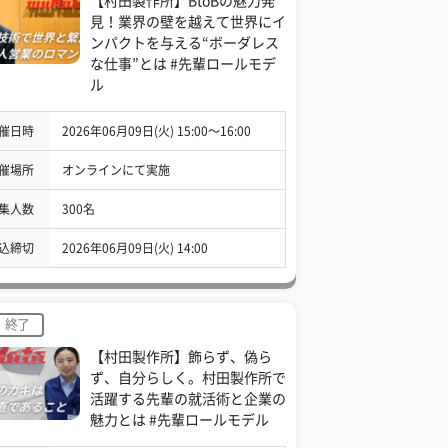
【村田製作所】BtoBの魅力発
見！業界の壁を越えて世界にイ
ンパクトを与える“ボーダレス
な仕事”とは #先輩ロールモデ
ル
催日時
2026年06月09日(火) 15:00〜16:00
催場所
オンラインにて実施
集人数
300名
込締切
2026年06月09日(火) 14:00
終了
【村田製作所】飾らず、偽ら
ず、自分らしく。村田製作所で
活躍する先輩の就活術と企業の
魅力とは #先輩ロールモデル