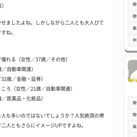
開
祉）
開
かせましたよね。しかしながら二人とも大人びて
募
ですね。
申
憧れる（女性／37歳／その他）
歳／自動車関連）
32歳／金融・証券）
ころ（女性／21歳／自動車関連）
歳／医薬品・化粧品）
開
開
た人も多いのではないでしょうか？人気絶頂の堺
二人ともさらにイメージUPですよね。
募