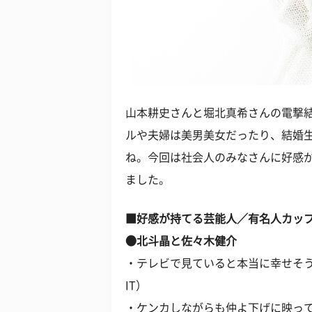
山本耕史さんと堀北真希さんの電撃
ルや夫婦は美男美女だったり、結婚
ね。今回は社会人のみなさんに好感
ました。
■好感が持てる芸能人／有名人カッ
●北斗晶と佐々木健介
・テレビで見ていると本当に幸せそう
IT）
・ケンカしながらも仲よ下げに映って