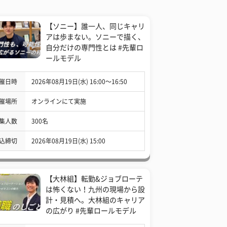
【ソニー】誰一人、同じキャリ
アは歩まない。ソニーで描く、
自分だけの専門性とは #先輩ロ
ールモデル
催日時
2026年08月19日(水) 16:00〜16:50
催場所
オンラインにて実施
集人数
300名
込締切
2026年08月19日(水) 15:00
【大林組】転勤&ジョブローテ
は怖くない！九州の現場から設
計・見積へ。大林組のキャリア
の広がり #先輩ロールモデル