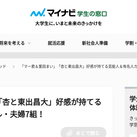
将来を考える
就活応援
新社会人準備
学割
ンド
「マー君＆里田まい」「杏と東出昌大」好感が持てる芸能人＆有名人カ
学
「杏と東出昌大」好感が持てる
体
・夫婦7組！
き
学
あとで読む