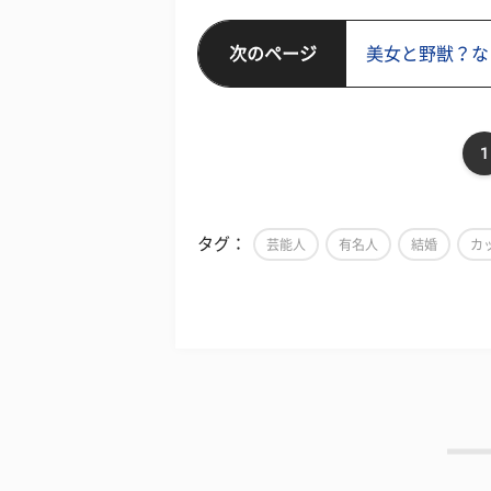
次のページ
美女と野獣？な
1
タグ：
芸能人
有名人
結婚
カ