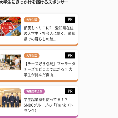
大学生にきっかけを届けるスポンサー
PR
大学生活
都民もトリコに⁉ 愛知県在住
の大学生・社会人に聞く、愛知
県での暮らしの魅...
PR
大学生活
【チーズ好き必見】ブッラータ
チーズでどこまで広がる？ 大
学生が挑んだ自由...
PR
将来を考える
学生起業家も使ってる！？ -
SMBCグループの「Trunk（ト
ランク）...