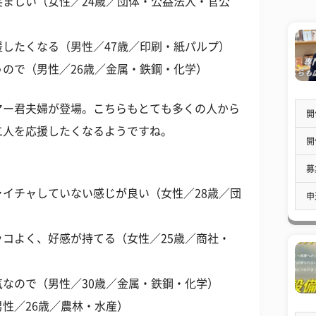
ましい（女性／24歳／団体・公益法人・官公
したくなる（男性／47歳／印刷・紙パルプ）
ので（男性／26歳／金属・鉄鋼・化学）
マー君夫婦が登場。こちらもとても多くの人から
開
二人を応援したくなるようですね。
開
募
イチャしていない感じが良い（女性／28歳／団
申
コよく、好感が持てる（女性／25歳／商社・
なので（男性／30歳／金属・鉄鋼・化学）
性／26歳／農林・水産）