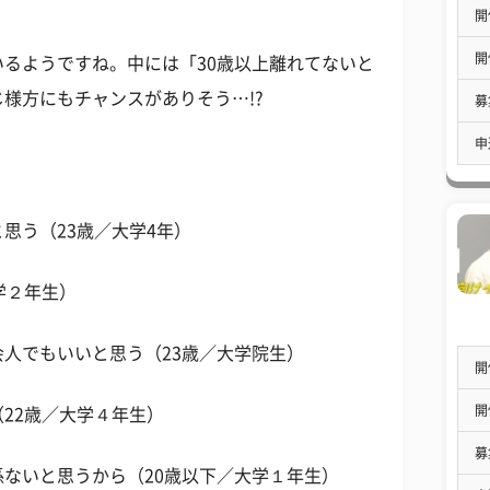
開
開
るようですね。中には「30歳以上離れてないと
様方にもチャンスがありそう…!?
募
申
思う（23歳／大学4年）
学２年生）
人でもいいと思う（23歳／大学院生）
開
開
22歳／大学４年生）
募
ないと思うから（20歳以下／大学１年生）