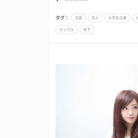
タグ：
恋愛
恋人
大学生白書
カップル
年下