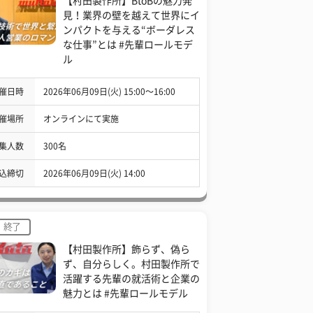
【村田製作所】BtoBの魅力発
見！業界の壁を越えて世界にイ
ンパクトを与える“ボーダレス
な仕事”とは #先輩ロールモデ
ル
催日時
2026年06月09日(火) 15:00〜16:00
催場所
オンラインにて実施
集人数
300名
込締切
2026年06月09日(火) 14:00
終了
【村田製作所】飾らず、偽ら
ず、自分らしく。村田製作所で
活躍する先輩の就活術と企業の
魅力とは #先輩ロールモデル