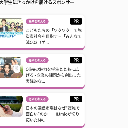
大学生にきっかけを届けるスポンサー
PR
将来を考える
こどもたちの「ワクワク」で脱
炭素社会を目指す – 「みんなで
減CO2（ゲ...
PR
将来を考える
Oliveの魅力を学生とともに広
げる - 企業の課題から創出した
実践的な...
PR
将来を考える
日本の通信市場はなぜ“複雑で
面白い”のか──IIJmioが切り
拓いたMV...