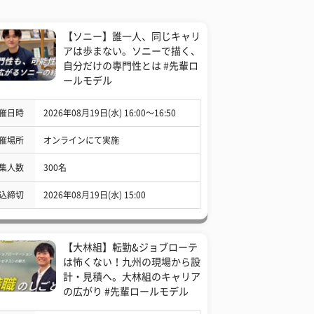
【ソニー】誰一人、同じキャリ
アは歩まない。ソニーで描く、
自分だけの専門性とは #先輩ロ
ールモデル
催日時
2026年08月19日(水) 16:00〜16:50
催場所
オンラインにて実施
集人数
300名
込締切
2026年08月19日(水) 15:00
【大林組】転勤&ジョブローテ
は怖くない！九州の現場から設
計・見積へ。大林組のキャリア
の広がり #先輩ロールモデル