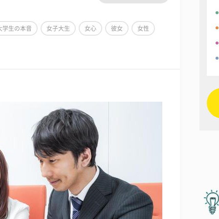
大学生の本音
女子大生
女心
彼女
女性