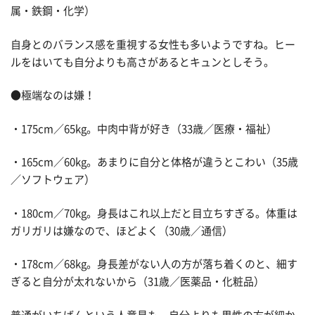
属・鉄鋼・化学）
自身とのバランス感を重視する女性も多いようですね。ヒー
ルをはいても自分よりも高さがあるとキュンとしそう。
●極端なのは嫌！
・175cm／65kg。中肉中背が好き（33歳／医療・福祉）
・165cm／60kg。あまりに自分と体格が違うとこわい（35歳
／ソフトウェア）
・180cm／70kg。身長はこれ以上だと目立ちすぎる。体重は
ガリガリは嫌なので、ほどよく（30歳／通信）
・178cm／68kg。身長差がない人の方が落ち着くのと、細す
ぎると自分が太れないから（31歳／医薬品・化粧品）