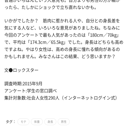
普通がいちばんという人意見も。自分よりも男性の方が細か
ったら、たしかにショックで立ち直れないかも。
いかがでしたか？ 筋肉に惹かれる人や、自分との身長差を
気にする人など、いろいろな意見がありましたね。ちなみに
今回のアンケートで最も人気があったのは「180cm／70kg」
で、平均は「174.3cm／65.5kg」でした。身長はどちらも高め
ですよね。やはり女性は、高めの身長に憧れる傾向があるの
かもしれません。みなさんはこの結果、どう思いますか？
文●ロックスター
調査時期:2015年9月
アンケート:学生の窓口調べ
集計対象数:社会人女性290人（インターネットログイン式）
タグ：
モテ
体重
身長
男性