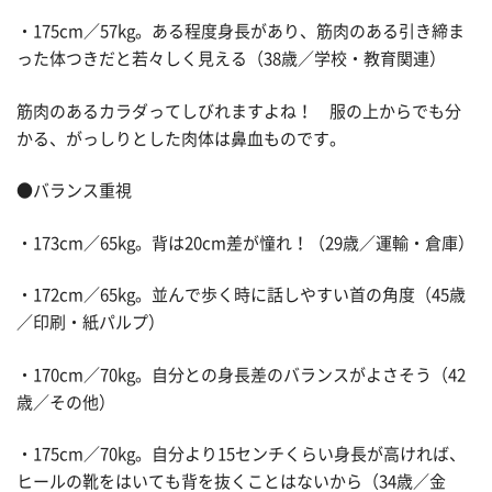
・175cm／57kg。ある程度身長があり、筋肉のある引き締ま
った体つきだと若々しく見える（38歳／学校・教育関連）
筋肉のあるカラダってしびれますよね！ 服の上からでも分
かる、がっしりとした肉体は鼻血ものです。
●バランス重視
・173cm／65kg。背は20cm差が憧れ！（29歳／運輸・倉庫）
・172cm／65kg。並んで歩く時に話しやすい首の角度（45歳
／印刷・紙パルプ）
・170cm／70kg。自分との身長差のバランスがよさそう（42
歳／その他）
・175cm／70kg。自分より15センチくらい身長が高ければ、
ヒールの靴をはいても背を抜くことはないから（34歳／金