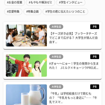
#お金の授業
#もやもや解決ゼミ
#学生インタビュー
#恋愛特集
#特集企画
#学生の君に伝えたい３つのこと
PR
大学生活
【チーズ好き必見】ブッラータチーズ
でどこまで広がる？ 大学生が挑んだ自
由す...
PR
大学生活
#ぎゅ〜〜にゅー！学生の発想から生ま
れた！ Jミルク×キョーソウPROJE...
PR
大学生活
「牛乳」は学校給食だけで飲むも
の？ “牛乳をもっと身近に”――「牛
乳でスマ...