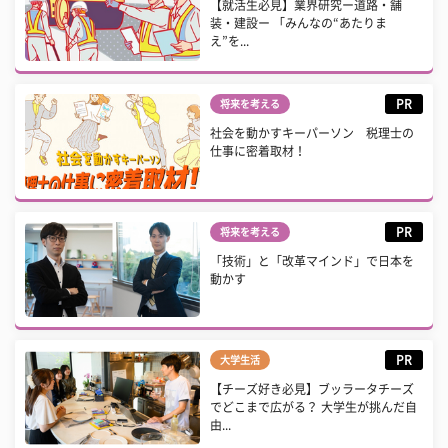
【就活生必見】業界研究ー道路・舗
装・建設ー 「みんなの“あたりま
え”を...
PR
将来を考える
社会を動かすキーパーソン 税理士の
仕事に密着取材！
PR
将来を考える
「技術」と「改革マインド」で日本を
動かす
PR
大学生活
【チーズ好き必見】ブッラータチーズ
でどこまで広がる？ 大学生が挑んだ自
由...