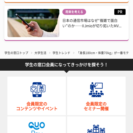
PR
将来を考える
日本の通信市場はなぜ“複雑で面白
い”のか──IIJmioが切り拓いたMV...
学生の窓口トップ
大学生活
学生トレンド
「身長180cm・体重70kg」が一番モテ
学生の窓口会員になってきっかけを探そう！
会員限定の
会員限定の
コンテンツやイベント
セミナー開催