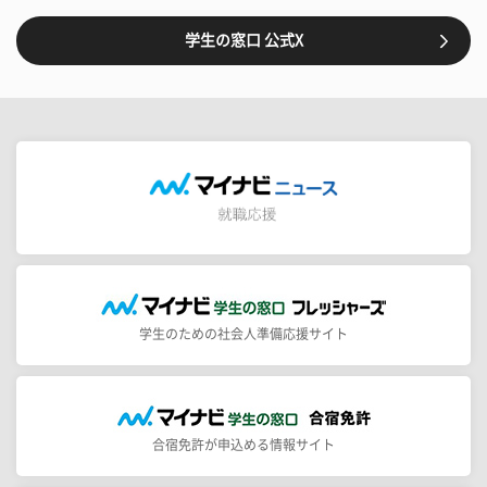
学生の窓口 公式X
学生のための社会人準備応援サイト
合宿免許が申込める情報サイト