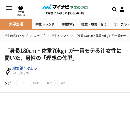
学生の
窓口とは
大学生活
学生トレンド
学生旅行
授業・履修・ゼミ
サークル・
学生の窓口トップ
大学生活
学生トレンド
「身長180cm・体重70kg」が一番モテ
「身長180cm・体重70kg」が一番モテる?! 女性に
聞いた、男性の「理想の体型」
編集部：はまみ
2015/10/20
タグ：
モテ
体重
身長
男性