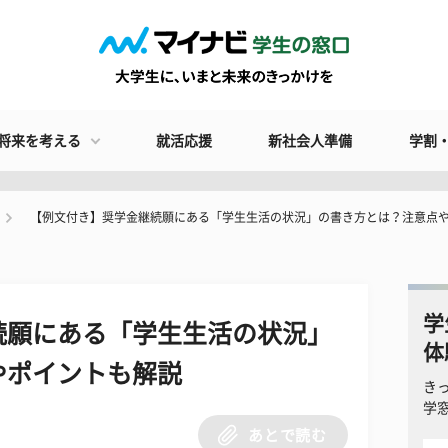
将来を考える
就活応援
新社会人準備
学割
【例文付き】奨学金継続願にある「学生生活の状況」の書き方とは？注意点
学
続願にある「学生生活の状況」
体
やポイントも解説
き
学
あとで読む