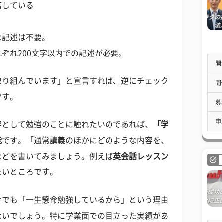
席している
な記述は不要。
ぞれ200文字以内での記述が必要。
開
取り組んでいます」と宣言すれば、逆にチェック
開
です。
募
申
容として勉強のことに触れたいのであれば、
「学
能
です。「通常講義のほかにどのような内容を、
などを書いてみましょう。例えば
英会話レッスン
たいところです。
合でも「一生懸命勉強しているから」という理由
ないでしょう。特に学業面での目立った実績があ