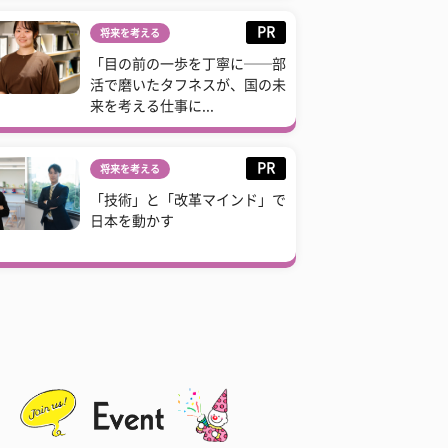
PR
将来を考える
「目の前の一歩を丁寧に──部
活で磨いたタフネスが、国の未
来を考える仕事に...
PR
将来を考える
「技術」と「改革マインド」で
日本を動かす