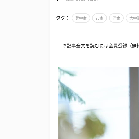
タグ：
奨学金
お金
貯金
大学
※記事全文を読むには会員登録（無