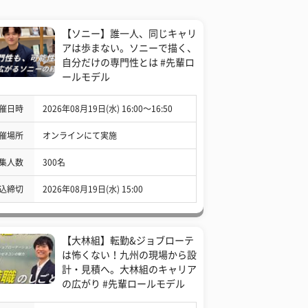
【ソニー】誰一人、同じキャリ
アは歩まない。ソニーで描く、
自分だけの専門性とは #先輩ロ
ールモデル
催日時
2026年08月19日(水) 16:00〜16:50
催場所
オンラインにて実施
集人数
300名
込締切
2026年08月19日(水) 15:00
【大林組】転勤&ジョブローテ
は怖くない！九州の現場から設
計・見積へ。大林組のキャリア
の広がり #先輩ロールモデル