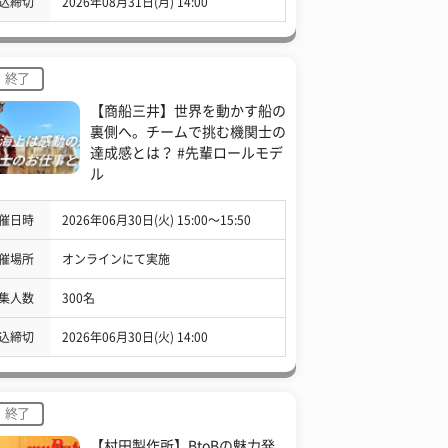
込締切
2026年08月31日(月) 14:00
終了
【商船三井】世界を動かす船の
裏側へ。チームで挑む機関士の
達成感とは？ #先輩ロールモデ
ル
催日時
2026年06月30日(火) 15:00〜15:50
催場所
オンラインにて実施
集人数
300名
込締切
2026年06月30日(火) 14:00
終了
【村田製作所】BtoBの魅力発