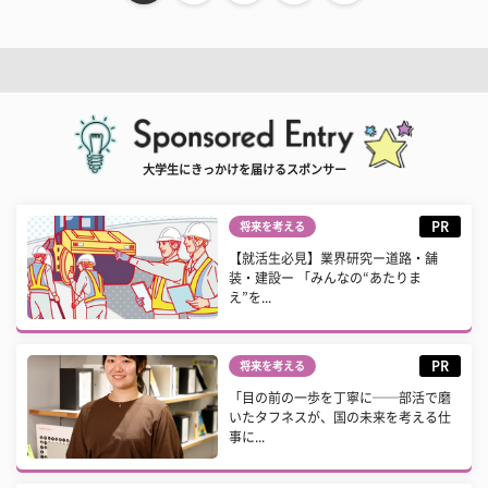
大学生にきっかけを届けるスポンサー
PR
将来を考える
【就活生必見】業界研究ー道路・舗
装・建設ー 「みんなの“あたりま
え”を...
PR
将来を考える
「目の前の一歩を丁寧に──部活で磨
いたタフネスが、国の未来を考える仕
事に...