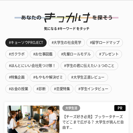
気になる #キーワード をタッチ
#キョーソウPROJECT
#大学生の社会見学
#留学ロードマップ
#ガクラボ
#お仕事図鑑
#先輩ロールモデル
#プレゼント
#ほんとにいい会社見つけ隊！
#学生の君に伝えたい３つのこと
#特集企画
#もやもや解決ゼミ
#大学生正直レビュー
#お金の授業
#診断
#恋愛特集
#学生インタビュー
PR
大学生活
【チーズ好き必見】ブッラータチーズ
でどこまで広がる？ 大学生が挑んだ自
由す...