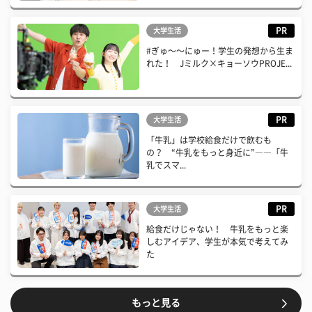
PR
大学生活
#ぎゅ〜〜にゅー！学生の発想から生ま
れた！ Jミルク×キョーソウPROJE...
PR
大学生活
「牛乳」は学校給食だけで飲むも
の？ “牛乳をもっと身近に”――「牛
乳でスマ...
PR
大学生活
給食だけじゃない！ 牛乳をもっと楽
しむアイデア、学生が本気で考えてみ
た
もっと見る