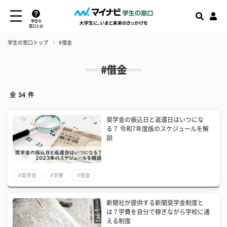
学生の
窓口とは
学生の窓口トップ
#借金
#借金
全
34
件
奨学金の振込日と返還日はいつにな
る？ 令和7年度版のスケジュールを解
説
#奨学金
#学費
#借金
新聞社が提供する新聞奨学金制度と
は？学費を自分で稼ぎながら学校に通
える制度