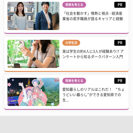
PR
将来を考える
「社会を動かす」情熱と視点 - 経済産
業省の若手職員が語るキャリアと経験
PR
大学生活
実は学生の約4人に3人が経験あり!? ア
ンケートから知るダークパターン入門
PR
将来を考える
愛知暮らしのリアルはこれだ！ “ちょ
うどいい暮らし”ができる愛知県での
生...