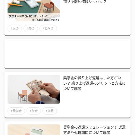
借りる前に確認しておこう
#お金
#借金
#奨学金
奨学金の繰り上げ返還はした方がい
い？ 繰り上げ返還のメリットと方法に
ついて解説
#奨学金
#借金
#学費
奨学金の返還シミュレーション！ 返還
方法や返還期間について解説