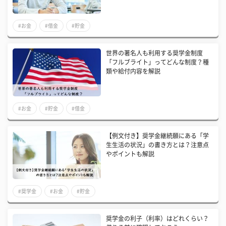
#お金
#借金
#貯金
世界の著名人も利用する奨学金制度
「フルブライト」ってどんな制度？種
類や給付内容を解説
#お金
#貯金
#借金
【例文付き】奨学金継続願にある「学
生生活の状況」の書き方とは？注意点
やポイントも解説
#奨学金
#お金
#貯金
奨学金の利子（利率）はどれくらい？