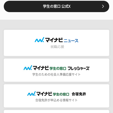
学生の窓口 公式X
学生のための社会人準備応援サイト
合宿免許が申込める情報サイト