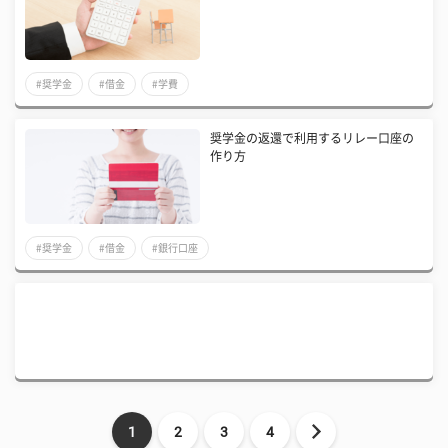
#奨学金
#借金
#学費
奨学金の返還で利用するリレー口座の
作り方
#奨学金
#借金
#銀行口座
1
2
3
4