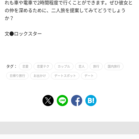
れも車や電車で2時間程度で行くことができます。ぜひ彼女と
の仲を深めるために、二人旅を提案してみてどうでしょう
か？
文●ロックスター
タグ：
恋愛
恋愛テク
カップル
恋人
旅行
国内旅行
日帰り旅行
お出かけ
デートスポット
デート