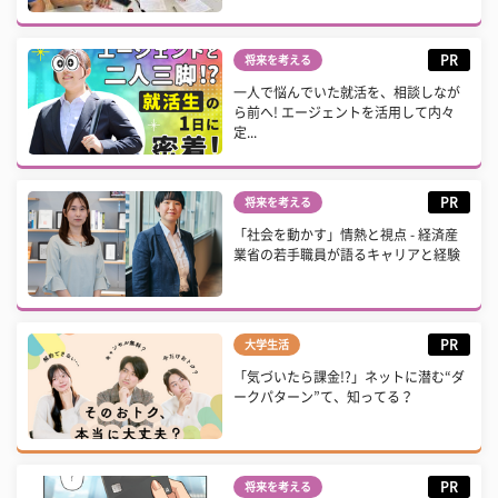
PR
将来を考える
一人で悩んでいた就活を、相談しなが
ら前へ! エージェントを活用して内々
定...
PR
将来を考える
「社会を動かす」情熱と視点 - 経済産
業省の若手職員が語るキャリアと経験
PR
大学生活
「気づいたら課金!?」ネットに潜む“ダ
ークパターン”て、知ってる？
PR
将来を考える