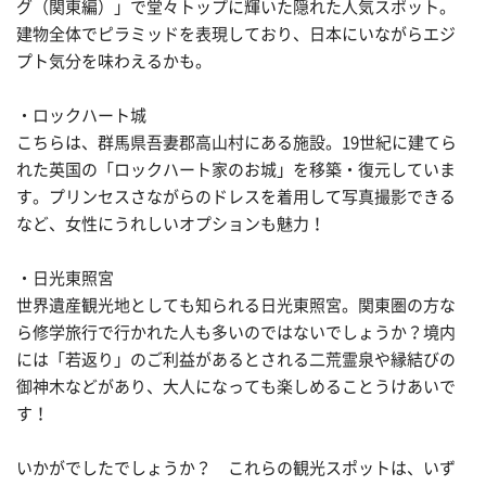
グ（関東編）」で堂々トップに輝いた隠れた人気スポット。
建物全体でピラミッドを表現しており、日本にいながらエジ
プト気分を味わえるかも。
・ロックハート城
こちらは、群馬県吾妻郡高山村にある施設。19世紀に建てら
れた英国の「ロックハート家のお城」を移築・復元していま
す。プリンセスさながらのドレスを着用して写真撮影できる
など、女性にうれしいオプションも魅力！
・日光東照宮
世界遺産観光地としても知られる日光東照宮。関東圏の方な
ら修学旅行で行かれた人も多いのではないでしょうか？境内
には「若返り」のご利益があるとされる二荒霊泉や縁結びの
御神木などがあり、大人になっても楽しめることうけあいで
す！
いかがでしたでしょうか？ これらの観光スポットは、いず