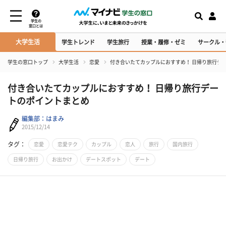
学生の
窓口とは
大学生活
学生トレンド
学生旅行
授業・履修・ゼミ
サークル・
学生の窓口トップ
大学生活
恋愛
付き合いたてカップルにおすすめ！ 日帰り旅行デ
付き合いたてカップルにおすすめ！ 日帰り旅行デー
トのポイントまとめ
編集部：はまみ
2015/12/14
タグ：
恋愛
恋愛テク
カップル
恋人
旅行
国内旅行
日帰り旅行
お出かけ
デートスポット
デート