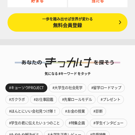
貯まる
当たる
一歩を踏み出せば世界が変わる
無料会員登録
気になる #キーワード をタッチ
#キョーソウPROJECT
#大学生の社会見学
#留学ロードマップ
#ガクラボ
#お仕事図鑑
#先輩ロールモデル
#プレゼント
#ほんとにいい会社見つけ隊！
#お金の授業
#診断
#学生の君に伝えたい３つのこと
#特集企画
#学生インタビュー
#もやもや解決ゼミ
#大学生正直レビュー
#恋愛特集