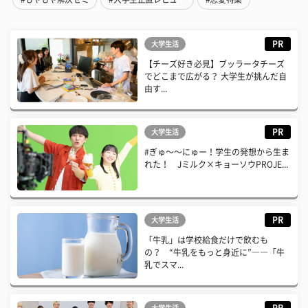
PR
大学生活
【チーズ好き必見】ブッラータチーズ
でどこまで広がる？ 大学生が挑んだ自
由す...
PR
大学生活
#ぎゅ〜〜にゅー！学生の発想から生ま
れた！ Jミルク×キョーソウPROJE...
PR
大学生活
「牛乳」は学校給食だけで飲むも
の？ “牛乳をもっと身近に”――「牛
乳でスマ...
PR
大学生活