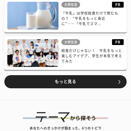
PR
大学生活
「牛乳」は学校給食だけで飲むも
の？ “牛乳をもっと身近
に”――「牛乳でスマ...
PR
大学生活
給食だけじゃない！ 牛乳をもっと
楽しむアイデア、学生が本気で考え
てみた
もっと見る
あなたへのきっかけが詰まった、6つのトビラ