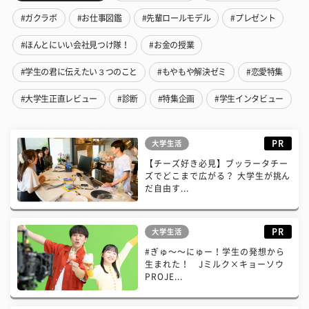
#ガクラボ
#お仕事図鑑
#先輩ロールモデル
#プレゼント
#ほんとにいい会社見つけ隊！
#お金の授業
#学生の君に伝えたい３つのこと
#もやもや解決ゼミ
#恋愛特集
#大学生正直レビュー
#診断
#特集企画
#学生インタビュー
PR
大学生活
【チーズ好き必見】ブッラータチー
ズでどこまで広がる？ 大学生が挑ん
だ自由す...
PR
大学生活
#ぎゅ〜〜にゅー！学生の発想から
生まれた！ Jミルク×キョーソウ
PROJE...