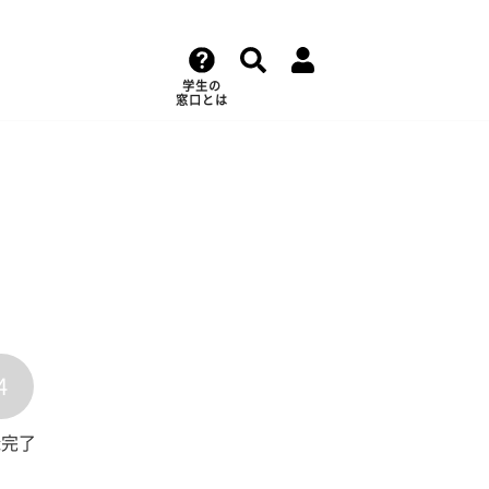
学生の
窓口とは
4
録完了